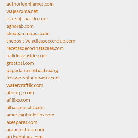
authorjennijames.com
viajearoma.net
tsutsuji-parkin.com
agharab.com
cheapammousa.com
thepositiveladiessoccerclub.com
recetasdecocinafaciles.com
naildesignsidea.net
greatpai.com
paperlanterntheatre.org
freeworshipnetwork.com
watercraftllc.com
abourge.com
afiliixs.com
alharammallz.com
americanbulletins.com
asespares.com
arabianstime.com
atticabblues.com