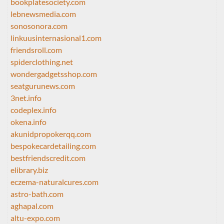
bookplatesociety.com
lebnewsmedia.com
sonosonora.com
linkuusinternasional1.com
friendsroll.com
spiderclothing.net
wondergadgetsshop.com
seatgurunews.com
3net.info
codeplex.info
okena.info
akunidpropokerqq.com
bespokecardetailing.com
bestfriendscredit.com
elibrary.biz
eczema-naturalcures.com
astro-bath.com
aghapal.com
altu-expo.com