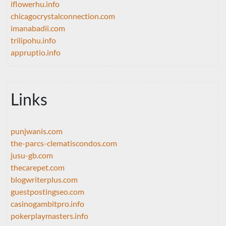
iflowerhu.info
chicagocrystalconnection.com
imanabadii.com
trilipohu.info
appruptio.info
Links
punjwanis.com
the-parcs-clematiscondos.com
jusu-gb.com
thecarepet.com
blogwriterplus.com
guestpostingseo.com
casinogambitpro.info
pokerplaymasters.info