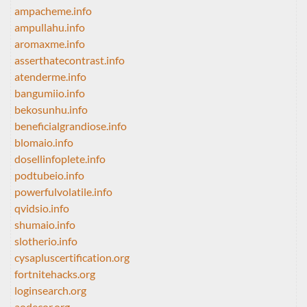
ampacheme.info
ampullahu.info
aromaxme.info
asserthatecontrast.info
atenderme.info
bangumiio.info
bekosunhu.info
beneficialgrandiose.info
blomaio.info
dosellinfoplete.info
podtubeio.info
powerfulvolatile.info
qvidsio.info
shumaio.info
slotherio.info
cysapluscertification.org
fortnitehacks.org
loginsearch.org
aodecor.org