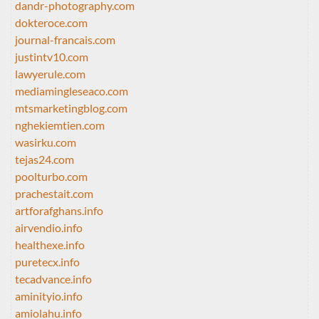
dandr-photography.com
dokteroce.com
journal-francais.com
justintv10.com
lawyerule.com
mediamingleseaco.com
mtsmarketingblog.com
nghekiemtien.com
wasirku.com
tejas24.com
poolturbo.com
prachestait.com
artforafghans.info
airvendio.info
healthexe.info
puretecx.info
tecadvance.info
aminityio.info
amiolahu.info