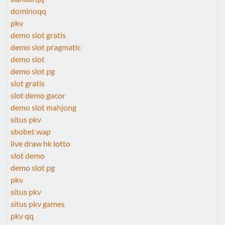
dominoqq
pkv
demo slot gratis
demo slot pragmatic
demo slot
demo slot pg
slot gratis
slot demo gacor
demo slot mahjong
situs pkv
sbobet wap
live draw hk lotto
slot demo
demo slot pg
pkv
situs pkv
situs pkv games
pkv qq