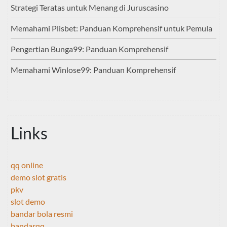
Strategi Teratas untuk Menang di Juruscasino
Memahami Plisbet: Panduan Komprehensif untuk Pemula
Pengertian Bunga99: Panduan Komprehensif
Memahami Winlose99: Panduan Komprehensif
Links
qq online
demo slot gratis
pkv
slot demo
bandar bola resmi
bandarqq