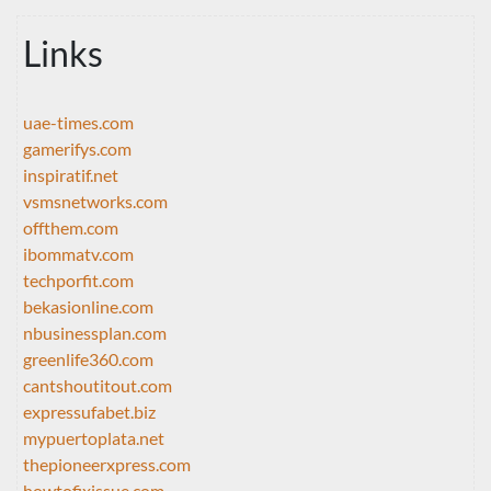
Links
uae-times.com
gamerifys.com
inspiratif.net
vsmsnetworks.com
offthem.com
ibommatv.com
techporfit.com
bekasionline.com
nbusinessplan.com
greenlife360.com
cantshoutitout.com
expressufabet.biz
mypuertoplata.net
thepioneerxpress.com
howtofixissue.com