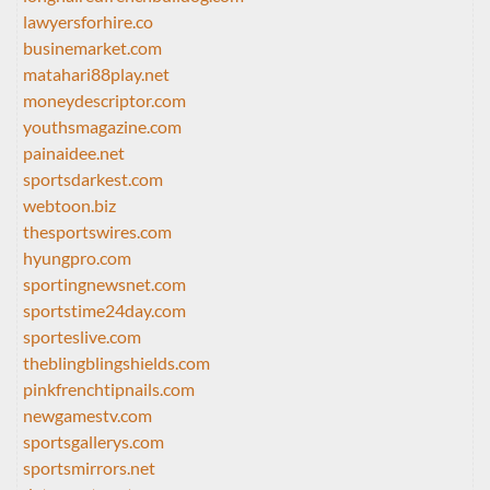
lawyersforhire.co
businemarket.com
matahari88play.net
moneydescriptor.com
youthsmagazine.com
painaidee.net
sportsdarkest.com
webtoon.biz
thesportswires.com
hyungpro.com
sportingnewsnet.com
sportstime24day.com
sporteslive.com
theblingblingshields.com
pinkfrenchtipnails.com
newgamestv.com
sportsgallerys.com
sportsmirrors.net