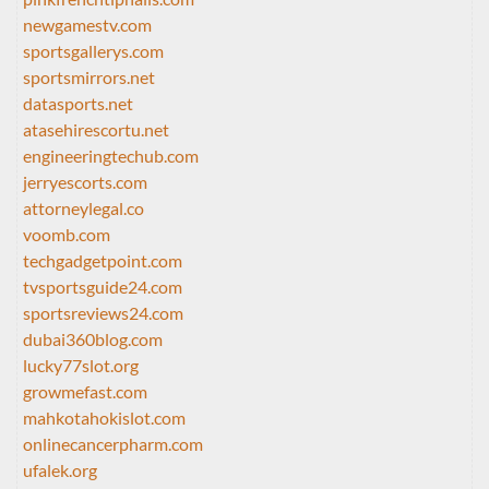
newgamestv.com
sportsgallerys.com
sportsmirrors.net
datasports.net
atasehirescortu.net
engineeringtechub.com
jerryescorts.com
attorneylegal.co
voomb.com
techgadgetpoint.com
tvsportsguide24.com
sportsreviews24.com
dubai360blog.com
lucky77slot.org
growmefast.com
mahkotahokislot.com
onlinecancerpharm.com
ufalek.org