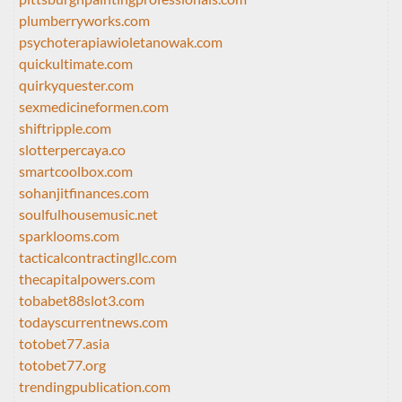
plumberryworks.com
psychoterapiawioletanowak.com
quickultimate.com
quirkyquester.com
sexmedicineformen.com
shiftripple.com
slotterpercaya.co
smartcoolbox.com
sohanjitfinances.com
soulfulhousemusic.net
sparklooms.com
tacticalcontractingllc.com
thecapitalpowers.com
tobabet88slot3.com
todayscurrentnews.com
totobet77.asia
totobet77.org
trendingpublication.com