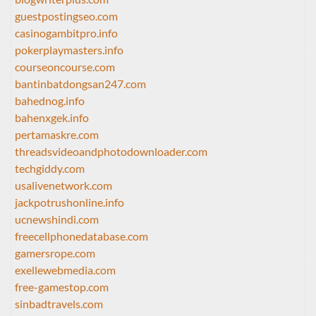
guestpostingseo.com
casinogambitpro.info
pokerplaymasters.info
courseoncourse.com
bantinbatdongsan247.com
bahednog.info
bahenxgek.info
pertamaskre.com
threadsvideoandphotodownloader.com
techgiddy.com
usalivenetwork.com
jackpotrushonline.info
ucnewshindi.com
freecellphonedatabase.com
gamersrope.com
exellewebmedia.com
free-gamestop.com
sinbadtravels.com