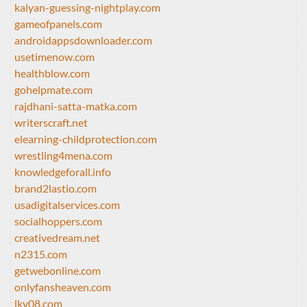
kalyan-guessing-nightplay.com
gameofpanels.com
androidappsdownloader.com
usetimenow.com
healthblow.com
gohelpmate.com
rajdhani-satta-matka.com
writerscraft.net
elearning-childprotection.com
wrestling4mena.com
knowledgeforall.info
brand2lastio.com
usadigitalservices.com
socialhoppers.com
creativedream.net
n2315.com
getwebonline.com
onlyfansheaven.com
lky08.com