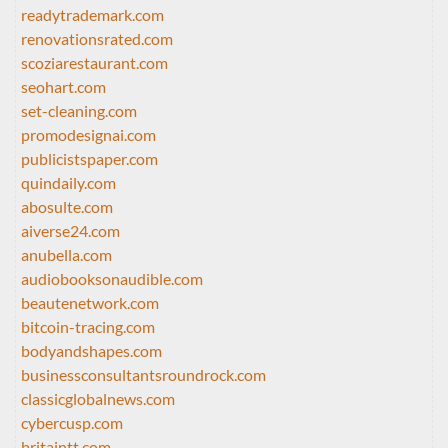
readytrademark.com
renovationsrated.com
scoziarestaurant.com
seohart.com
set-cleaning.com
promodesignai.com
publicistspaper.com
quindaily.com
abosulte.com
aiverse24.com
anubella.com
audiobooksonaudible.com
beautenetwork.com
bitcoin-tracing.com
bodyandshapes.com
businessconsultantsroundrock.com
classicglobalnews.com
cybercusp.com
britaintt.com