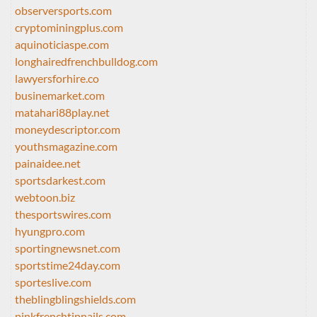
observersports.com
cryptominingplus.com
aquinoticiaspe.com
longhairedfrenchbulldog.com
lawyersforhire.co
businemarket.com
matahari88play.net
moneydescriptor.com
youthsmagazine.com
painaidee.net
sportsdarkest.com
webtoon.biz
thesportswires.com
hyungpro.com
sportingnewsnet.com
sportstime24day.com
sporteslive.com
theblingblingshields.com
pinkfrenchtipnails.com