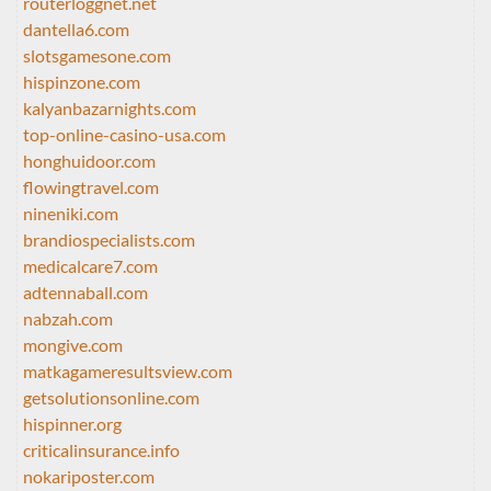
routerloggnet.net
dantella6.com
slotsgamesone.com
hispinzone.com
kalyanbazarnights.com
top-online-casino-usa.com
honghuidoor.com
flowingtravel.com
nineniki.com
brandiospecialists.com
medicalcare7.com
adtennaball.com
nabzah.com
mongive.com
matkagameresultsview.com
getsolutionsonline.com
hispinner.org
criticalinsurance.info
nokariposter.com