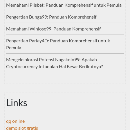
Memahami Plisbet: Panduan Komprehensif untuk Pemula
Pengertian Bunga99: Panduan Komprehensif
Memahami Winlose99: Panduan Komprehensif
Pengertian Parlay4D: Panduan Komprehensif untuk
Pemula
Mengeksplorasi Potensi Nagakoin99: Apakah
Cryptocurrency Ini adalah Hal Besar Berikutnya?
Links
qq online
demo slot gratis