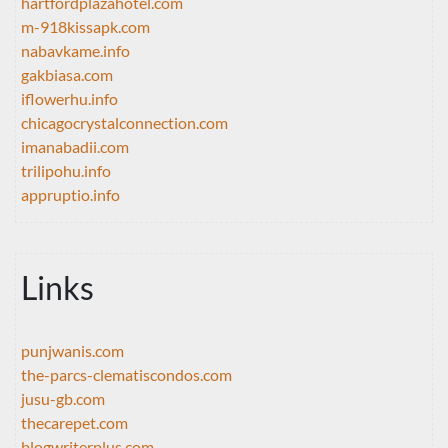
hartfordplazahotel.com
m-918kissapk.com
nabavkame.info
gakbiasa.com
iflowerhu.info
chicagocrystalconnection.com
imanabadii.com
trilipohu.info
appruptio.info
Links
punjwanis.com
the-parcs-clematiscondos.com
jusu-gb.com
thecarepet.com
blogwriterplus.com