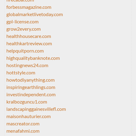
forbessmagazine.com
globalmarketlivetoday.com
gpl-license.com
grow2every.com
healthhousecare.com
healthkartreview.com
helpquitporn.com
highqualitybanknote.com
hostingnews24.com
hottstyle.com
howtodiyanything.com
inspiringearthlings.com
investindependent.com
kralbozguncu1.com
landscapinggainesvillefl.com
maisonhauturier.com
mascreator.com
menafahmi.com