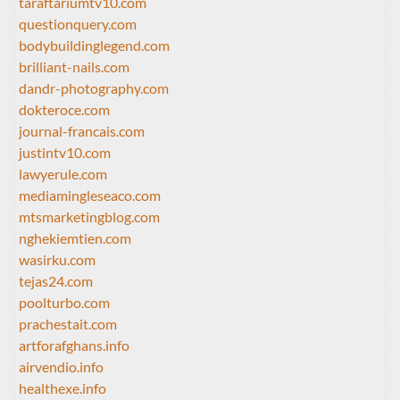
taraftariumtv10.com
questionquery.com
bodybuildinglegend.com
brilliant-nails.com
dandr-photography.com
dokteroce.com
journal-francais.com
justintv10.com
lawyerule.com
mediamingleseaco.com
mtsmarketingblog.com
nghekiemtien.com
wasirku.com
tejas24.com
poolturbo.com
prachestait.com
artforafghans.info
airvendio.info
healthexe.info