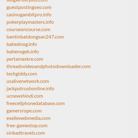
guestpostingseo.com
casinogambitpro.info
pokerplaymasters.info
courseoncourse.com
bantinbatdongsan247.com
bahednog.info
bahenxgek.info
pertamaskre.com
threadsvideoandphotodownloader.com
techgiddy.com
usalivenetwork.com
jackpotrushonline.info
ucnewshindi.com
freecellphonedatabase.com
gamersrope.com
exellewebmedia.com
free-gamestop.com
sinbadtravels.com