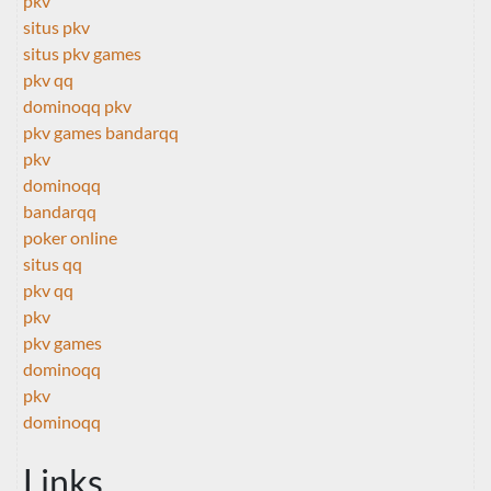
pkv
situs pkv
situs pkv games
pkv qq
dominoqq pkv
pkv games bandarqq
pkv
dominoqq
bandarqq
poker online
situs qq
pkv qq
pkv
pkv games
dominoqq
pkv
dominoqq
Links