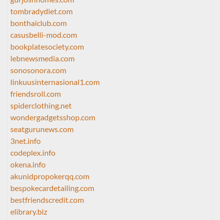
tombradydiet.com
bonthaiclub.com
casusbelli-mod.com
bookplatesociety.com
lebnewsmedia.com
sonosonora.com
linkuusinternasional1.com
friendsroll.com
spiderclothing.net
wondergadgetsshop.com
seatgurunews.com
3net.info
codeplex.info
okena.info
akunidpropokerqq.com
bespokecardetailing.com
bestfriendscredit.com
elibrary.biz