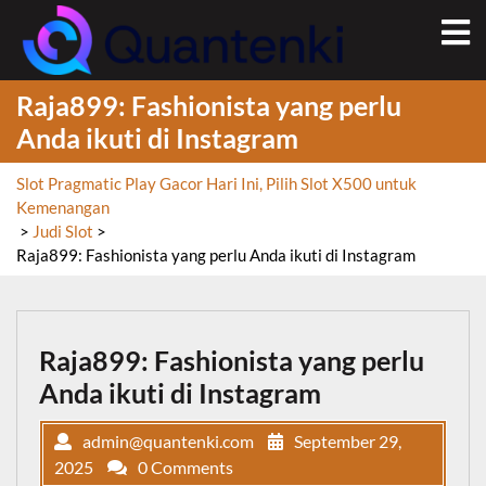
Skip
O
to
M
content
Raja899: Fashionista yang perlu
Anda ikuti di Instagram
Slot Pragmatic Play Gacor Hari Ini, Pilih Slot X500 untuk
Kemenangan
>
Judi Slot
>
Raja899: Fashionista yang perlu Anda ikuti di Instagram
Raja899: Fashionista yang perlu
Anda ikuti di Instagram
admin@quantenki.com
September 29,
2025
0 Comments