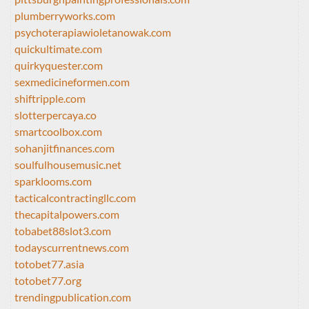
plumberryworks.com
psychoterapiawioletanowak.com
quickultimate.com
quirkyquester.com
sexmedicineformen.com
shiftripple.com
slotterpercaya.co
smartcoolbox.com
sohanjitfinances.com
soulfulhousemusic.net
sparklooms.com
tacticalcontractingllc.com
thecapitalpowers.com
tobabet88slot3.com
todayscurrentnews.com
totobet77.asia
totobet77.org
trendingpublication.com