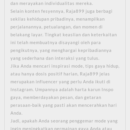
dan merayakan individualitas mereka.
Selain konten fesyennya, Raja899 juga berbagi
sekilas kehidupan pribadinya, menampilkan
perjalanannya, petualangan, dan momen di
belakang layar. Tingkat keaslian dan keterkaitan
ini telah membuatnya disayangi oleh para
pengikutnya, yang menghargai kepribadiannya
yang sederhana dan interaksi yang tulus.
Jika Anda mencari inspirasi mode, tips gaya hidup,
atau hanya dosis positif harian, Raja899 jelas
merupakan influencer yang perlu Anda ikuti di
Instagram. Umpannya adalah harta karun Inspo
gaya, memberdayakan pesan, dan getaran
perasaan-baik yang pasti akan mencerahkan hari
Anda.
Jadi, apakah Anda seorang penggemar mode yang
ingin meningkatkan permainan gaya Anda atau