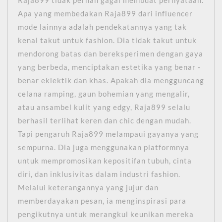
Apa yang membedakan Raja899 dari influencer
mode lainnya adalah pendekatannya yang tak
kenal takut untuk fashion. Dia tidak takut untuk
mendorong batas dan bereksperimen dengan gaya
yang berbeda, menciptakan estetika yang benar -
benar eklektik dan khas. Apakah dia mengguncang
celana ramping, gaun bohemian yang mengalir,
atau ansambel kulit yang edgy, Raja899 selalu
berhasil terlihat keren dan chic dengan mudah.
Tapi pengaruh Raja899 melampaui gayanya yang
sempurna. Dia juga menggunakan platformnya
untuk mempromosikan kepositifan tubuh, cinta
diri, dan inklusivitas dalam industri fashion.
Melalui keterangannya yang jujur ​​dan
memberdayakan pesan, ia menginspirasi para
pengikutnya untuk merangkul keunikan mereka