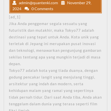
admin@quantenki.com
November 29,
2024
0 Comments
[ad_1]
Jika Anda penggemar segala sesuatu yang
futuristik dan mutakhir, maka Tokyo77 adalah
destinasi yang tepat untuk Anda. Kota unik yang
terletak di Jepang ini merupakan pusat inovasi
dan teknologi, menawarkan pengunjung gambaran
sekilas tentang apa yang mungkin terjadi di masa
depan.
Tokyo77 adalah kota yang tiada duanya, dengan
gedung pencakar langit yang menjulang tinggi,
arsitektur yang indah dan modern, serta
kehidupan malam yang ramai yang sepertinya
tidak pernah tidur. Dari saat Anda tiba, Anda akan
tenggelam dalam dunia yang terasa seperti film
fiksi ilmiah.