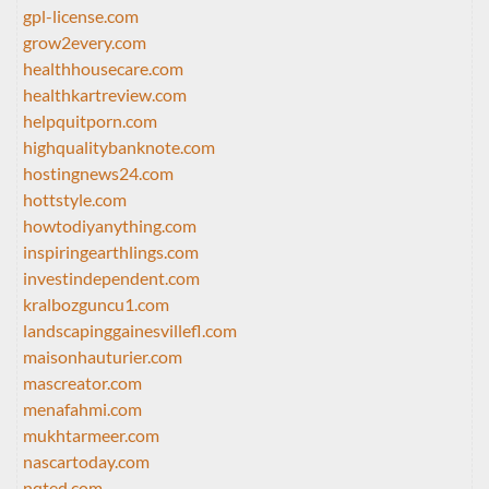
gpl-license.com
grow2every.com
healthhousecare.com
healthkartreview.com
helpquitporn.com
highqualitybanknote.com
hostingnews24.com
hottstyle.com
howtodiyanything.com
inspiringearthlings.com
investindependent.com
kralbozguncu1.com
landscapinggainesvillefl.com
maisonhauturier.com
mascreator.com
menafahmi.com
mukhtarmeer.com
nascartoday.com
nqted.com