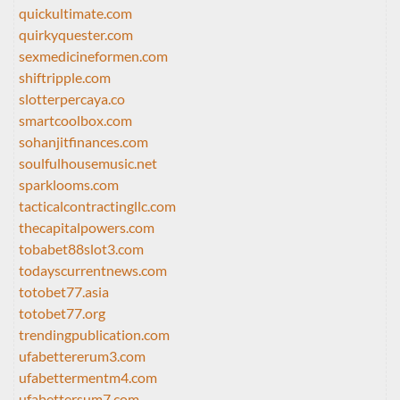
quickultimate.com
quirkyquester.com
sexmedicineformen.com
shiftripple.com
slotterpercaya.co
smartcoolbox.com
sohanjitfinances.com
soulfulhousemusic.net
sparklooms.com
tacticalcontractingllc.com
thecapitalpowers.com
tobabet88slot3.com
todayscurrentnews.com
totobet77.asia
totobet77.org
trendingpublication.com
ufabettererum3.com
ufabettermentm4.com
ufabettersum7.com