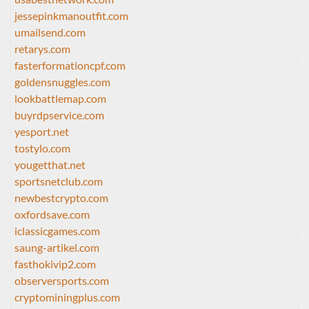
jessepinkmanoutfit.com
umailsend.com
retarys.com
fasterformationcpf.com
goldensnuggles.com
lookbattlemap.com
buyrdpservice.com
yesport.net
tostylo.com
yougetthat.net
sportsnetclub.com
newbestcrypto.com
oxfordsave.com
iclassicgames.com
saung-artikel.com
fasthokivip2.com
observersports.com
cryptominingplus.com