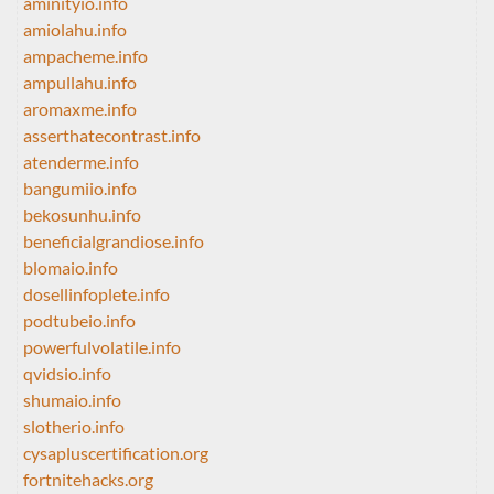
aminityio.info
amiolahu.info
ampacheme.info
ampullahu.info
aromaxme.info
asserthatecontrast.info
atenderme.info
bangumiio.info
bekosunhu.info
beneficialgrandiose.info
blomaio.info
dosellinfoplete.info
podtubeio.info
powerfulvolatile.info
qvidsio.info
shumaio.info
slotherio.info
cysapluscertification.org
fortnitehacks.org