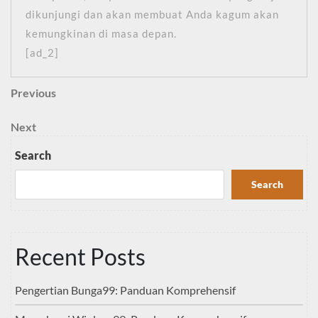
dikunjungi dan akan membuat Anda kagum akan
kemungkinan di masa depan.
[ad_2]
Post
Previous
Previous
Post
navigation
Next
Next
Post
Search
Search
Recent Posts
Pengertian Bunga99: Panduan Komprehensif