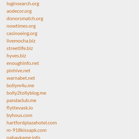
loginsearch.org
aodecor.org
donorsmatch.org
nowtimes.org
casinoeing.org
livemocha.biz
streetlife.biz
hyves.biz
enoughinfo.net
pinhive.net
warnabet.net
bollym4u.me
bolly2tollyblog.me
pandaclub.me
flyttevask.io
byhous.com
hartfordplazahotel.com
m-918kissapk.com
nabavkame.info