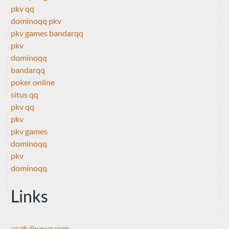
pkv qq
dominoqq pkv
pkv games bandarqq
pkv
dominoqq
bandarqq
poker online
situs qq
pkv qq
pkv
pkv games
dominoqq
pkv
dominoqq
Links
usafullnewz.com