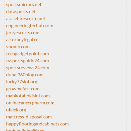
sportsmirrors.net
datasports.net
atasehirescortu.net
engineeringtechub.com
jerryescorts.com
attorneylegal.co
voomb.com
techgadgetpoint.com
tvsportsguide24.com
sportsreviews24.com
dubai360blog.com
lucky77slot.org
growmefast.com
mahkotahokislot.com
onlinecancerpharm.com
ufalek.org
mattress-disposal.com
happyflooringandcabinets.com
bodybuildinglife.co