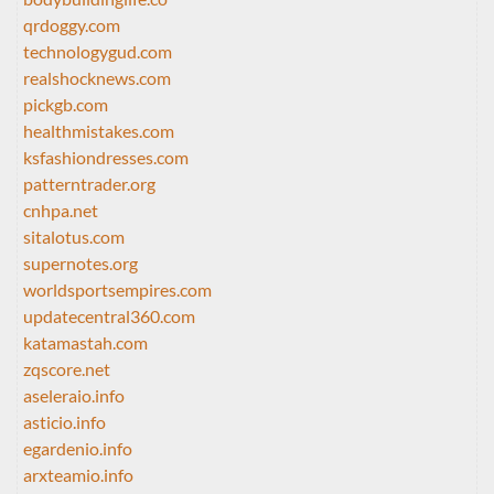
qrdoggy.com
technologygud.com
realshocknews.com
pickgb.com
healthmistakes.com
ksfashiondresses.com
patterntrader.org
cnhpa.net
sitalotus.com
supernotes.org
worldsportsempires.com
updatecentral360.com
katamastah.com
zqscore.net
aseleraio.info
asticio.info
egardenio.info
arxteamio.info