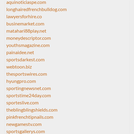
aquinoticiaspe.com
longhairedfrenchbulldog.com
lawyersforhire.co
businemarket.com
matahari88play.net
moneydescriptor.com
youthsmagazine.com
painaidee.net
sportsdarkest.com
webtoon.biz
thesportswires.com
hyungpro.com
sportingnewsnet.com
sportstime24day.com
sporteslive.com
theblingblingshields.com
pinkfrenchtipnails.com
newgamestv.com
sportsgallerys.com