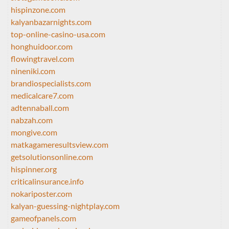
hispinzone.com
kalyanbazarnights.com
top-online-casino-usa.com
honghuidoor.com
flowingtravel.com
nineniki.com
brandiospecialists.com
medicalcare7.com
adtennaball.com
nabzah.com
mongive.com
matkagameresultsview.com
getsolutionsonline.com
hispinner.org
criticalinsurance.info
nokariposter.com
kalyan-guessing-nightplay.com
gameofpanels.com