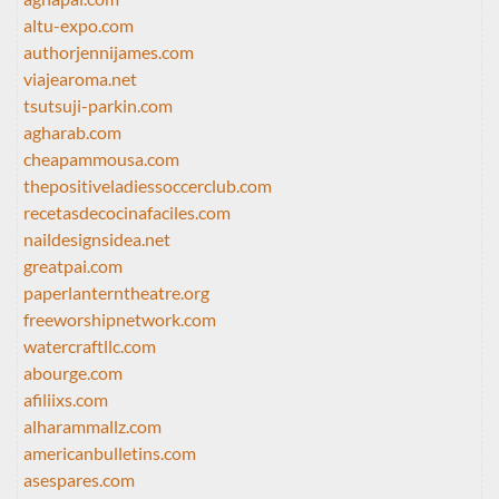
altu-expo.com
authorjennijames.com
viajearoma.net
tsutsuji-parkin.com
agharab.com
cheapammousa.com
thepositiveladiessoccerclub.com
recetasdecocinafaciles.com
naildesignsidea.net
greatpai.com
paperlanterntheatre.org
freeworshipnetwork.com
watercraftllc.com
abourge.com
afiliixs.com
alharammallz.com
americanbulletins.com
asespares.com