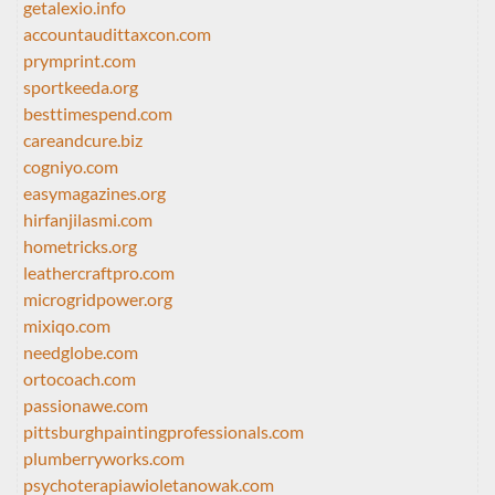
getalexio.info
accountaudittaxcon.com
prymprint.com
sportkeeda.org
besttimespend.com
careandcure.biz
cogniyo.com
easymagazines.org
hirfanjilasmi.com
hometricks.org
leathercraftpro.com
microgridpower.org
mixiqo.com
needglobe.com
ortocoach.com
passionawe.com
pittsburghpaintingprofessionals.com
plumberryworks.com
psychoterapiawioletanowak.com