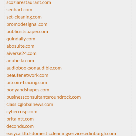
scoziarestaurant.com
seohart.com
set-cleaning.com
promodesignai.com
publicistspaper.com
quindaily.com
abosulte.com
aiverse24.com
anubella.com
audiobooksonaudible.com
beautenetwork.com
bitcoin-tracing.com
bodyandshapes.com
businessconsultantsroundrock.com
classicglobalnews.com
cybercusp.com
britaintt.com
deconds.com
easycartltd-domesticcleaningservicesedinburgh.com