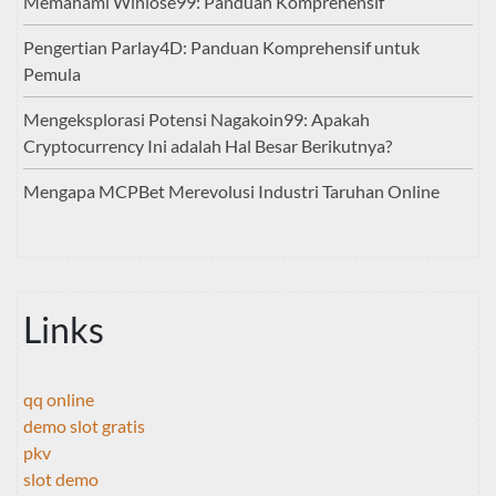
Memahami Winlose99: Panduan Komprehensif
Pengertian Parlay4D: Panduan Komprehensif untuk
Pemula
Mengeksplorasi Potensi Nagakoin99: Apakah
Cryptocurrency Ini adalah Hal Besar Berikutnya?
Mengapa MCPBet Merevolusi Industri Taruhan Online
Links
qq online
demo slot gratis
pkv
slot demo