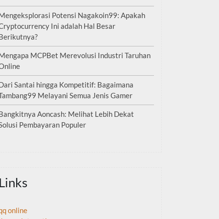
Mengeksplorasi Potensi Nagakoin99: Apakah
Cryptocurrency Ini adalah Hal Besar
Berikutnya?
Mengapa MCPBet Merevolusi Industri Taruhan
Online
Dari Santai hingga Kompetitif: Bagaimana
Tambang99 Melayani Semua Jenis Gamer
Bangkitnya Aoncash: Melihat Lebih Dekat
Solusi Pembayaran Populer
Links
qq online