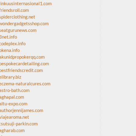
linkuusinternasional1.com
friendsroll.com
spiderclothing.net
wondergadgetsshop.com
seatgurunews.com
3net.info
codeplex.info
okena.info
akunidpropokerqq.com
bespokecardetailing.com
bestfriendscredit.com
elibrary.biz
eczema-naturalcures.com
astro-bath.com
aghapal.com
altu-expo.com
authorjennijames.com
viajearoma.net
tsutsuji-parkin.com
agharab.com