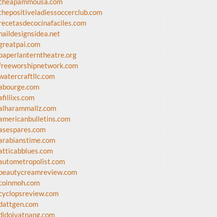
cheapammousa.com
thepositiveladiessoccerclub.com
recetasdecocinafaciles.com
naildesignsidea.net
greatpai.com
paperlanterntheatre.org
freeworshipnetwork.com
watercraftllc.com
abourge.com
afiliixs.com
alharammallz.com
americanbulletins.com
asespares.com
arabianstime.com
atticabblues.com
autometropolist.com
beautycreamreview.com
coinmoh.com
cyclopsreview.com
dattgen.com
didoivatnang.com