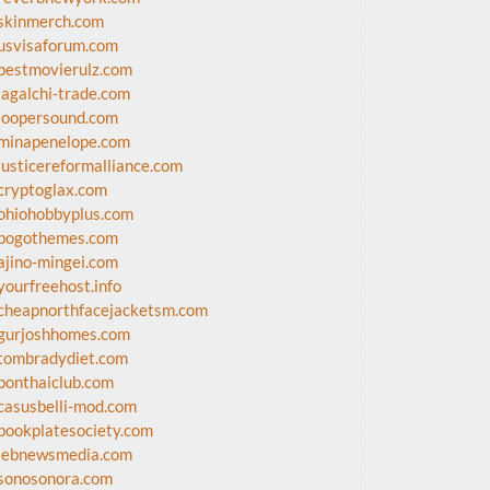
skinmerch.com
usvisaforum.com
bestmovierulz.com
jagalchi-trade.com
loopersound.com
minapenelope.com
justicereformalliance.com
cryptoglax.com
ohiohobbyplus.com
bogothemes.com
ajino-mingei.com
yourfreehost.info
cheapnorthfacejacketsm.com
gurjoshhomes.com
tombradydiet.com
bonthaiclub.com
casusbelli-mod.com
bookplatesociety.com
lebnewsmedia.com
sonosonora.com