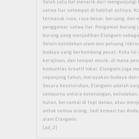
Salah satu hal menarik dari mengunjung
satwa liar setempat di habitat aslinya. K
termasuk rusa, rusa besar, beruang, dan 
penggemar satwa liar. Pengamat burung 
burung yang menjadikan Elangwin sebaga
Selain keindahan alam dan peluang rekre
budaya yang berkembang pesat. Kota ini a
kerajinan, dan tempat musik, di mana p
komunitas kreatif lokal. Elangwin juga m
sepanjang tahun, merayakan budaya dan w
Secara keseluruhan, Elangwin adalah su
sempurna antara ketenangan, keindahan, d
hutan, bersantai di tepi danau, atau menj
untuk semua orang. Jadi kemasi tas Anda,
alam Elangwin.
[ad_2]