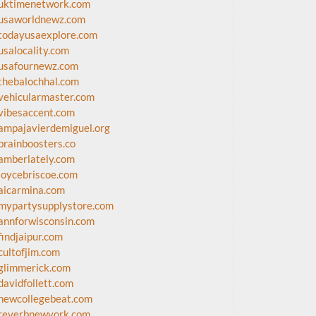
uktimenetwork.com
usaworldnewz.com
todayusaexplore.com
usalocality.com
usafournewz.com
thebalochhal.com
vehicularmaster.com
vibesaccent.com
ampajavierdemiguel.org
brainboosters.co
amberlately.com
joycebriscoe.com
aicarmina.com
mypartysupplystore.com
annforwisconsin.com
findjaipur.com
cultofjim.com
glimmerick.com
davidfollett.com
newcollegebeat.com
reverbnewyork.com