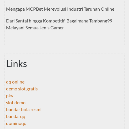
Mengapa MCPBet Merevolusi Industri Taruhan Online
Dari Santai hingga Kompetitif: Bagaimana Tambang99
Melayani Semua Jenis Gamer
Links
qq online
demo slot gratis
pkv
slot demo
bandar bola resmi
bandarqq
dominoqq