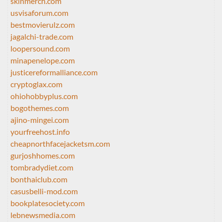
skinmerch.com
usvisaforum.com
bestmovierulz.com
jagalchi-trade.com
loopersound.com
minapenelope.com
justicereformalliance.com
cryptoglax.com
ohiohobbyplus.com
bogothemes.com
ajino-mingei.com
yourfreehost.info
cheapnorthfacejacketsm.com
gurjoshhomes.com
tombradydiet.com
bonthaiclub.com
casusbelli-mod.com
bookplatesociety.com
lebnewsmedia.com