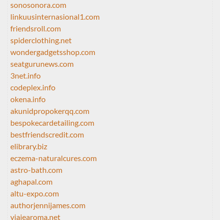
sonosonora.com
linkuusinternasional1.com
friendsroll.com
spiderclothing.net
wondergadgetsshop.com
seatgurunews.com
3net.info
codeplex.info
okena.info
akunidpropokerqq.com
bespokecardetailing.com
bestfriendscredit.com
elibrary.biz
eczema-naturalcures.com
astro-bath.com
aghapal.com
altu-expo.com
authorjennijames.com
viajearoma.net