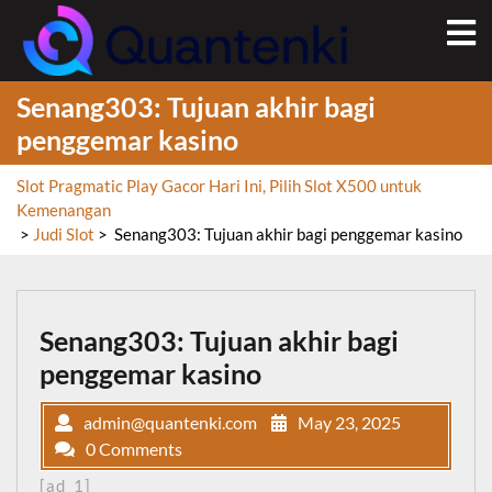
Skip
O
to
M
content
Senang303: Tujuan akhir bagi
penggemar kasino
Slot Pragmatic Play Gacor Hari Ini, Pilih Slot X500 untuk
Kemenangan
>
Judi Slot
>
Senang303: Tujuan akhir bagi penggemar kasino
Senang303: Tujuan akhir bagi
penggemar kasino
admin@quantenki.com
May 23, 2025
0 Comments
[ad_1]