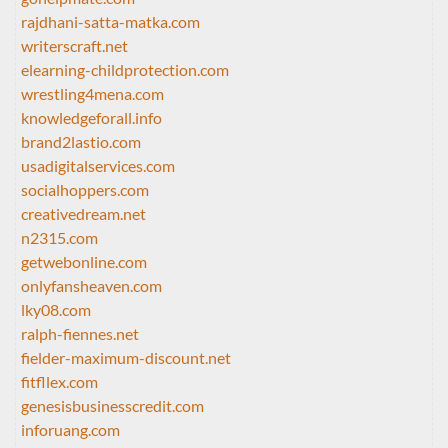
rajdhani-satta-matka.com
writerscraft.net
elearning-childprotection.com
wrestling4mena.com
knowledgeforall.info
brand2lastio.com
usadigitalservices.com
socialhoppers.com
creativedream.net
n2315.com
getwebonline.com
onlyfansheaven.com
lky08.com
ralph-fiennes.net
fielder-maximum-discount.net
fitfllex.com
genesisbusinesscredit.com
inforuang.com