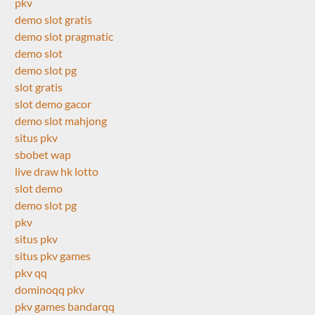
pkv
demo slot gratis
demo slot pragmatic
demo slot
demo slot pg
slot gratis
slot demo gacor
demo slot mahjong
situs pkv
sbobet wap
live draw hk lotto
slot demo
demo slot pg
pkv
situs pkv
situs pkv games
pkv qq
dominoqq pkv
pkv games bandarqq