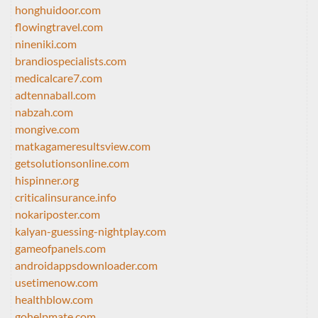
honghuidoor.com
flowingtravel.com
nineniki.com
brandiospecialists.com
medicalcare7.com
adtennaball.com
nabzah.com
mongive.com
matkagameresultsview.com
getsolutionsonline.com
hispinner.org
criticalinsurance.info
nokariposter.com
kalyan-guessing-nightplay.com
gameofpanels.com
androidappsdownloader.com
usetimenow.com
healthblow.com
gohelpmate.com