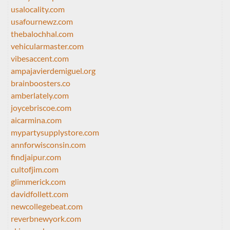
usalocality.com
usafournewz.com
thebalochhal.com
vehicularmaster.com
vibesaccent.com
ampajavierdemiguel.org
brainboosters.co
amberlately.com
joycebriscoe.com
aicarmina.com
mypartysupplystore.com
annforwisconsin.com
findjaipur.com
cultofjim.com
glimmerick.com
davidfollett.com
newcollegebeat.com
reverbnewyork.com