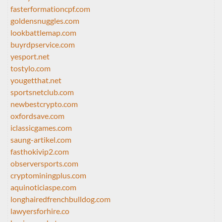
fasterformationcpf.com
goldensnuggles.com
lookbattlemap.com
buyrdpservice.com
yesport.net
tostylo.com
yougetthat.net
sportsnetclub.com
newbestcrypto.com
oxfordsave.com
iclassicgames.com
saung-artikel.com
fasthokivip2.com
observersports.com
cryptominingplus.com
aquinoticiaspe.com
longhairedfrenchbulldog.com
lawyersforhire.co