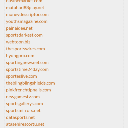
businemarket.com
matahari88play.net
moneydescriptor.com
youthsmagazine.com
painaidee.net
sportsdarkest.com
webtoon.biz
thesportswires.com
hyungpro.com
sportingnewsnet.com
sportstime24day.com
sporteslive.com
theblingblingshields.com
pinkfrenchtipnails.com
newgamestv.com
sportsgallerys.com
sportsmirrors.net
datasports.net
atasehirescortu.net