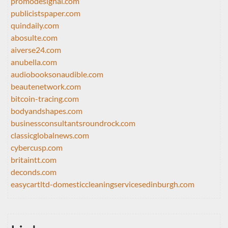
promodesignai.com
publicistspaper.com
quindaily.com
abosulte.com
aiverse24.com
anubella.com
audiobooksonaudible.com
beautenetwork.com
bitcoin-tracing.com
bodyandshapes.com
businessconsultantsroundrock.com
classicglobalnews.com
cybercusp.com
britaintt.com
deconds.com
easycartltd-domesticcleaningservicesedinburgh.com