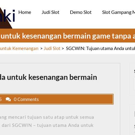
Home
Judi Slot
Demo Slot
Slot Gampang 
untuk kesenangan bermain game tanpa 
00 untuk Kemenangan
>
Judi Slot
>
SGCWIN: Tujuan utama Anda untuk
a untuk kesenangan bermain
5
0 Comments
ng mencari tujuan satu atap untuk semua
gi dari SGCWIN – tujuan utama Anda untuk