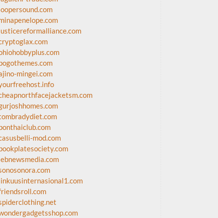
loopersound.com
minapenelope.com
justicereformalliance.com
cryptoglax.com
ohiohobbyplus.com
bogothemes.com
ajino-mingei.com
yourfreehost.info
cheapnorthfacejacketsm.com
gurjoshhomes.com
tombradydiet.com
bonthaiclub.com
casusbelli-mod.com
bookplatesociety.com
lebnewsmedia.com
sonosonora.com
linkuusinternasional1.com
friendsroll.com
spiderclothing.net
wondergadgetsshop.com