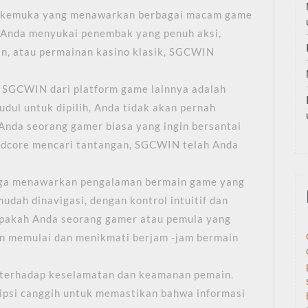
erkemuka yang menawarkan berbagai macam game
k Anda menyukai penembak yang penuh aksi,
n, atau permainan kasino klasik, SGCWIN
 SGCWIN dari platform game lainnya adalah
udul untuk dipilih, Anda tidak akan pernah
 Anda seorang gamer biasa yang ingin bersantai
ardcore mencari tantangan, SGCWIN telah Anda
uga menawarkan pengalaman bermain game yang
udah dinavigasi, dengan kontrol intuitif dan
 Apakah Anda seorang gamer atau pemula yang
an memulai dan menikmati berjam -jam bermain
terhadap keselamatan dan keamanan pemain.
ipsi canggih untuk memastikan bahwa informasi