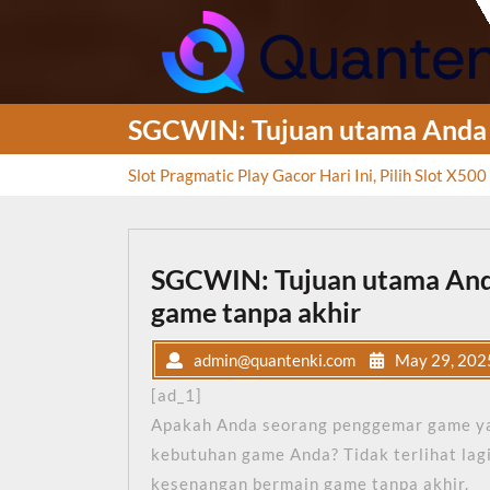
Skip
to
content
SGCWIN: Tujuan utama Anda 
Slot Pragmatic Play Gacor Hari Ini, Pilih Slot X5
SGCWIN: Tujuan utama And
game tanpa akhir
admin@quantenki.com
May 29, 202
[ad_1]
Apakah Anda seorang penggemar game ya
kebutuhan game Anda? Tidak terlihat la
kesenangan bermain game tanpa akhir.