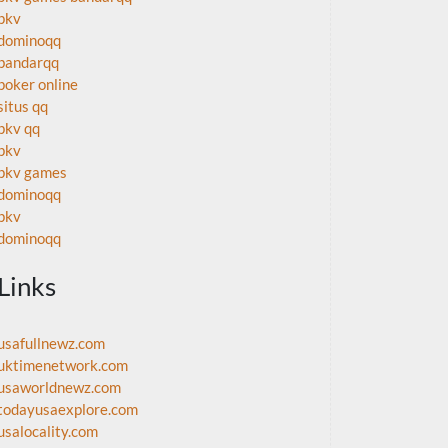
pkv
dominoqq
bandarqq
poker online
situs qq
pkv qq
pkv
pkv games
dominoqq
pkv
dominoqq
Links
usafullnewz.com
uktimenetwork.com
usaworldnewz.com
todayusaexplore.com
usalocality.com