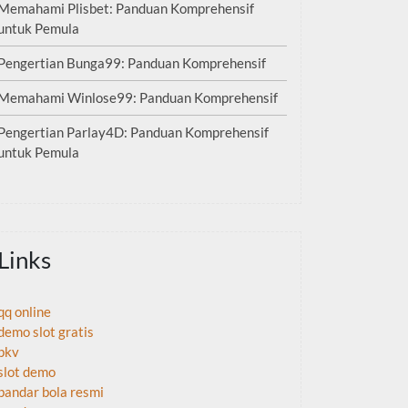
Memahami Plisbet: Panduan Komprehensif
untuk Pemula
Pengertian Bunga99: Panduan Komprehensif
Memahami Winlose99: Panduan Komprehensif
Pengertian Parlay4D: Panduan Komprehensif
untuk Pemula
Links
qq online
demo slot gratis
pkv
slot demo
bandar bola resmi