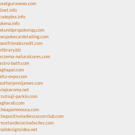
seatgurunews.com
3net.info
codeplex.info
okena.info
akunidpropokerqq.com
bespokecardetailing.com
bestfriendscredit.com
elibrary.biz
eczema-naturalcures.com
astro-bath.com
aghapal.com
altu-expo.com
authorjennijames.com
viajearoma.net
tsutsuji-parkin.com
agharab.com
cheapammousa.com
thepositiveladiessoccerclub.com
recetasdecocinafaciles.com
naildesignsidea.net