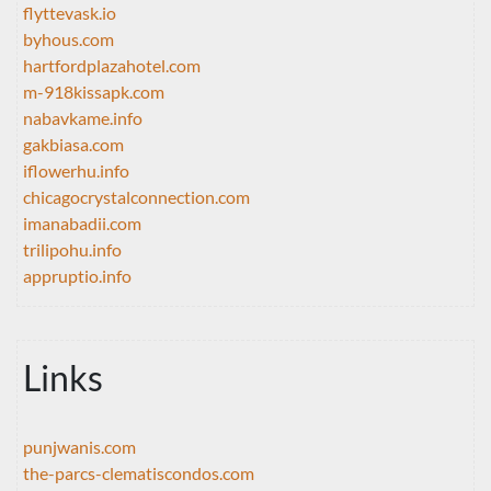
flyttevask.io
byhous.com
hartfordplazahotel.com
m-918kissapk.com
nabavkame.info
gakbiasa.com
iflowerhu.info
chicagocrystalconnection.com
imanabadii.com
trilipohu.info
appruptio.info
Links
punjwanis.com
the-parcs-clematiscondos.com