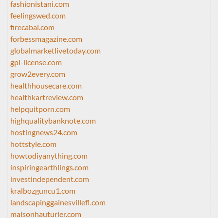
fashionistani.com
feelingswed.com
firecabal.com
forbessmagazine.com
globalmarketlivetoday.com
gpl-license.com
grow2every.com
healthhousecare.com
healthkartreview.com
helpquitporn.com
highqualitybanknote.com
hostingnews24.com
hottstyle.com
howtodiyanything.com
inspiringearthlings.com
investindependent.com
kralbozguncu1.com
landscapinggainesvillefl.com
maisonhauturier.com