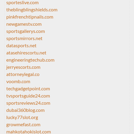
sporteslive.com
theblingblingshields.com
pinkfrenchtipnails.com
newgamestv.com
sportsgallerys.com
sportsmirrors.net
datasports.net
atasehirescortu.net
engineeringtechub.com
jerryescorts.com
attorneylegal.co
voomb.com
techgadgetpoint.com
tvsportsguide24.com
sportsreviews24.com
dubai360blog.com
lucky77slot.org
growmefast.com
mahkotahokislot.com