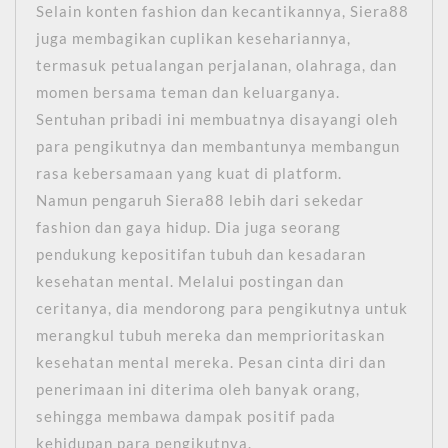
Selain konten fashion dan kecantikannya, Siera88
juga membagikan cuplikan kesehariannya,
termasuk petualangan perjalanan, olahraga, dan
momen bersama teman dan keluarganya.
Sentuhan pribadi ini membuatnya disayangi oleh
para pengikutnya dan membantunya membangun
rasa kebersamaan yang kuat di platform.
Namun pengaruh Siera88 lebih dari sekedar
fashion dan gaya hidup. Dia juga seorang
pendukung kepositifan tubuh dan kesadaran
kesehatan mental. Melalui postingan dan
ceritanya, dia mendorong para pengikutnya untuk
merangkul tubuh mereka dan memprioritaskan
kesehatan mental mereka. Pesan cinta diri dan
penerimaan ini diterima oleh banyak orang,
sehingga membawa dampak positif pada
kehidupan para pengikutnya.