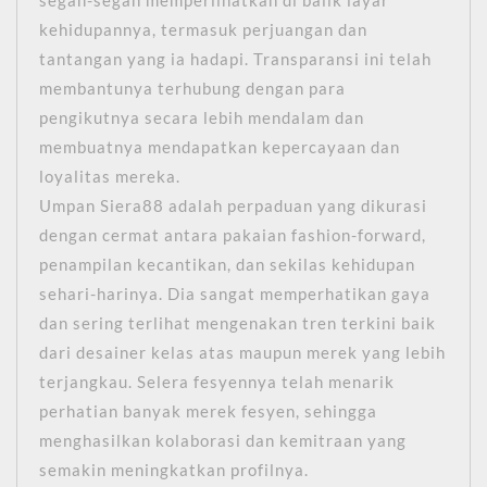
kehidupannya, termasuk perjuangan dan
tantangan yang ia hadapi. Transparansi ini telah
membantunya terhubung dengan para
pengikutnya secara lebih mendalam dan
membuatnya mendapatkan kepercayaan dan
loyalitas mereka.
Umpan Siera88 adalah perpaduan yang dikurasi
dengan cermat antara pakaian fashion-forward,
penampilan kecantikan, dan sekilas kehidupan
sehari-harinya. Dia sangat memperhatikan gaya
dan sering terlihat mengenakan tren terkini baik
dari desainer kelas atas maupun merek yang lebih
terjangkau. Selera fesyennya telah menarik
perhatian banyak merek fesyen, sehingga
menghasilkan kolaborasi dan kemitraan yang
semakin meningkatkan profilnya.