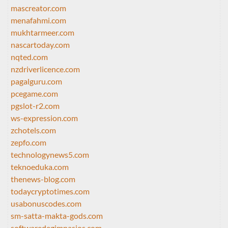
mascreator.com
menafahmi.com
mukhtarmeer.com
nascartoday.com
nqted.com
nzdriverlicence.com
pagalguru.com
pcegame.com
pgslot-r2.com
ws-expression.com
zchotels.com
zepfo.com
technologynews5.com
teknoeduka.com
thenews-blog.com
todaycryptotimes.com
usabonuscodes.com
sm-satta-makta-gods.com
softwaredegimnasios.com