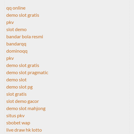
qq online
demo slot gratis
pkv
slot demo
bandar bola resmi
bandarqq
dominoqq
pkv
demo slot gratis
demo slot pragmatic
demo slot
demo slot pg
slot gratis
slot demo gacor
demo slot mahjong
situs pkv
sbobet wap
live draw hk lotto