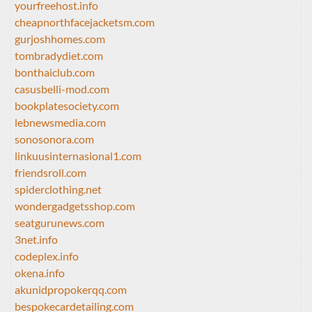
yourfreehost.info
cheapnorthfacejacketsm.com
gurjoshhomes.com
tombradydiet.com
bonthaiclub.com
casusbelli-mod.com
bookplatesociety.com
lebnewsmedia.com
sonosonora.com
linkuusinternasional1.com
friendsroll.com
spiderclothing.net
wondergadgetsshop.com
seatgurunews.com
3net.info
codeplex.info
okena.info
akunidpropokerqq.com
bespokecardetailing.com