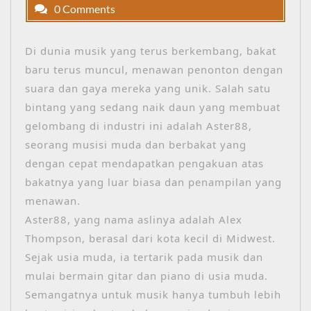
0 Comments
Di dunia musik yang terus berkembang, bakat
baru terus muncul, menawan penonton dengan
suara dan gaya mereka yang unik. Salah satu
bintang yang sedang naik daun yang membuat
gelombang di industri ini adalah Aster88,
seorang musisi muda dan berbakat yang
dengan cepat mendapatkan pengakuan atas
bakatnya yang luar biasa dan penampilan yang
menawan.
Aster88, yang nama aslinya adalah Alex
Thompson, berasal dari kota kecil di Midwest.
Sejak usia muda, ia tertarik pada musik dan
mulai bermain gitar dan piano di usia muda.
Semangatnya untuk musik hanya tumbuh lebih