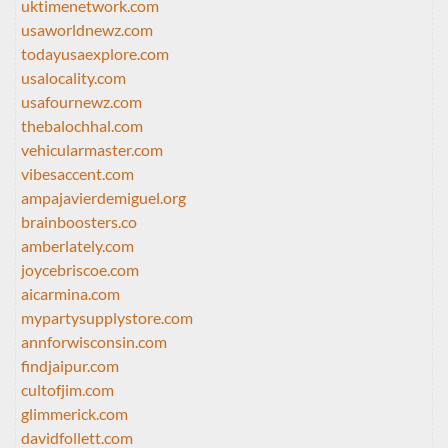
uktimenetwork.com
usaworldnewz.com
todayusaexplore.com
usalocality.com
usafournewz.com
thebalochhal.com
vehicularmaster.com
vibesaccent.com
ampajavierdemiguel.org
brainboosters.co
amberlately.com
joycebriscoe.com
aicarmina.com
mypartysupplystore.com
annforwisconsin.com
findjaipur.com
cultofjim.com
glimmerick.com
davidfollett.com