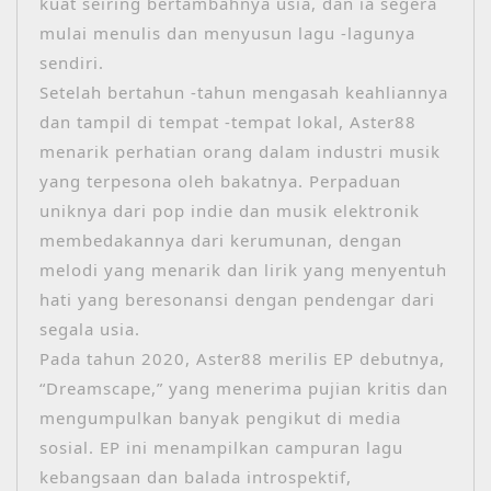
kuat seiring bertambahnya usia, dan ia segera
mulai menulis dan menyusun lagu -lagunya
sendiri.
Setelah bertahun -tahun mengasah keahliannya
dan tampil di tempat -tempat lokal, Aster88
menarik perhatian orang dalam industri musik
yang terpesona oleh bakatnya. Perpaduan
uniknya dari pop indie dan musik elektronik
membedakannya dari kerumunan, dengan
melodi yang menarik dan lirik yang menyentuh
hati yang beresonansi dengan pendengar dari
segala usia.
Pada tahun 2020, Aster88 merilis EP debutnya,
“Dreamscape,” yang menerima pujian kritis dan
mengumpulkan banyak pengikut di media
sosial. EP ini menampilkan campuran lagu
kebangsaan dan balada introspektif,