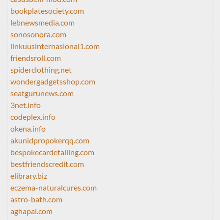
bookplatesociety.com
lebnewsmedia.com
sonosonora.com
linkuusinternasional1.com
friendsroll.com
spiderclothing.net
wondergadgetsshop.com
seatgurunews.com
3net.info
codeplex.info
okena.info
akunidpropokerqq.com
bespokecardetailing.com
bestfriendscredit.com
elibrary.biz
eczema-naturalcures.com
astro-bath.com
aghapal.com