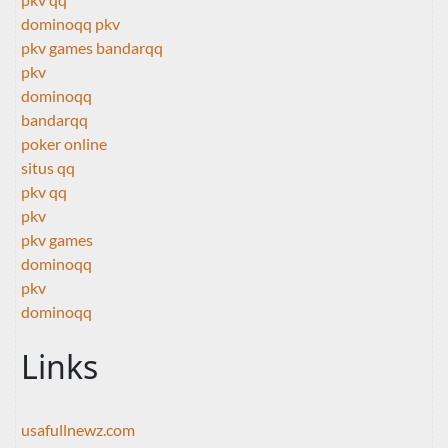
dominoqq pkv
pkv games bandarqq
pkv
dominoqq
bandarqq
poker online
situs qq
pkv qq
pkv
pkv games
dominoqq
pkv
dominoqq
Links
usafullnewz.com