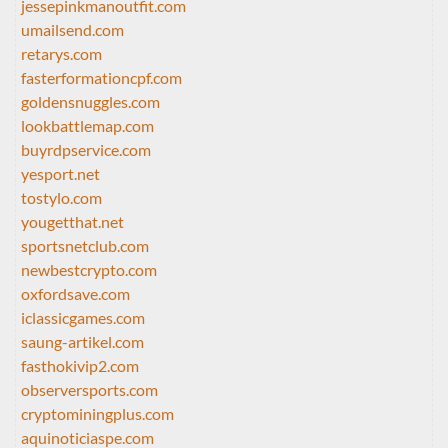
jessepinkmanoutfit.com
umailsend.com
retarys.com
fasterformationcpf.com
goldensnuggles.com
lookbattlemap.com
buyrdpservice.com
yesport.net
tostylo.com
yougetthat.net
sportsnetclub.com
newbestcrypto.com
oxfordsave.com
iclassicgames.com
saung-artikel.com
fasthokivip2.com
observersports.com
cryptominingplus.com
aquinoticiaspe.com