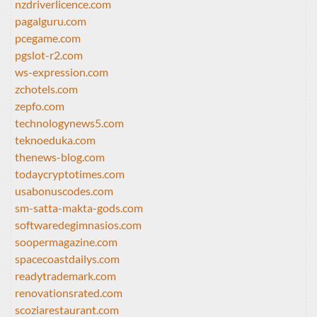
nzdriverlicence.com
pagalguru.com
pcegame.com
pgslot-r2.com
ws-expression.com
zchotels.com
zepfo.com
technologynews5.com
teknoeduka.com
thenews-blog.com
todaycryptotimes.com
usabonuscodes.com
sm-satta-makta-gods.com
softwaredegimnasios.com
soopermagazine.com
spacecoastdailys.com
readytrademark.com
renovationsrated.com
scoziarestaurant.com