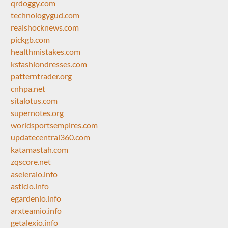
qrdoggy.com
technologygud.com
realshocknews.com
pickgb.com
healthmistakes.com
ksfashiondresses.com
patterntrader.org
cnhpa.net
sitalotus.com
supernotes.org
worldsportsempires.com
updatecentral360.com
katamastah.com
zqscore.net
aseleraio.info
asticio.info
egardenio.info
arxteamio.info
getalexio.info