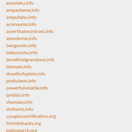
amiolahu.info
ampacheme.info
ampullahu.info
aromaxme.info
asserthatecontrast.info
atenderme.info
bangumiio.info
bekosunhu.info
beneficialgrandiose.info
blomaio.info
dosellinfoplete.info
podtubeio.info
powerfulvolatile.info
qvidsio.info
shumaio.info
slotherio.info
cysapluscertification.org
fortnitehacks.org
loginsearch.org