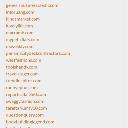
genesisbusinesscredit.com
inforuang.com
kindsmarket.com
luvelylife.com
macramb.com
mypet-diary.com
oxweekly.com
panamacitydeckcontractors.com
westfashions.com
toolshandy.com
travelstager.com
trendinspires.com
rannyephul.com
reportradar360.com
swaggyfashion.com
taraftariumtv10.com
questionquery.com
bodybuildinglegend.com