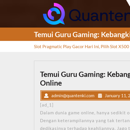
Skip
to
content
Temui Guru Gaming: Kebangki
Slot Pragmatic Play Gacor Hari Ini, Pilih Slot X5
Temui Guru Gaming: Kebang
Online
admin@quantenki.com
January 11, 
[ad_1]
Dalam dunia game online, hanya sedikit 
Dengan keterampilannya yang tak tertand
dedikasinya terhadap keahliannya, Jago 