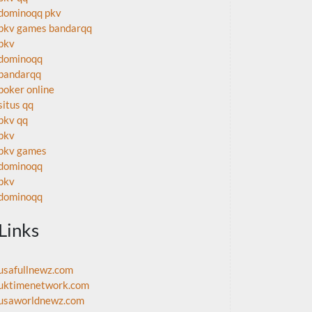
dominoqq pkv
pkv games bandarqq
pkv
dominoqq
bandarqq
poker online
situs qq
pkv qq
pkv
pkv games
dominoqq
pkv
dominoqq
Links
usafullnewz.com
uktimenetwork.com
usaworldnewz.com