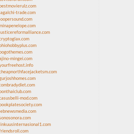
bestmovierulz.com
jagalchi-trade.com
loopersound.com
minapenelope.com
justicereformalliance.com
cryptoglax.com
ohiohobbyplus.com
bogothemes.com
ajino-mingei.com
yourfreehost.info
cheapnorthfacejacketsm.com
gurjoshhomes.com
tombradydiet.com
bonthaiclub.com
casusbelli-mod.com
bookplatesociety.com
lebnewsmedia.com
sonosonora.com
linkuusinternasional1.com
friendsroll.com