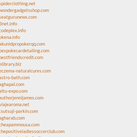
spiderclothing.net
wondergadgetsshop.com
seatgurunews.com
3net.info
codeplex.info
okena.info
akunidpropokerqq.com
bespokecardetailing.com
bestfriendscredit.com
elibrary.biz
eczema-naturalcures.com
astro-bath.com
aghapal.com
altu-expo.com
authorjennijames.com
viajearoma.net
tsutsuji-parkin.com
agharab.com
cheapammousa.com
thepositiveladiessoccerclub.com