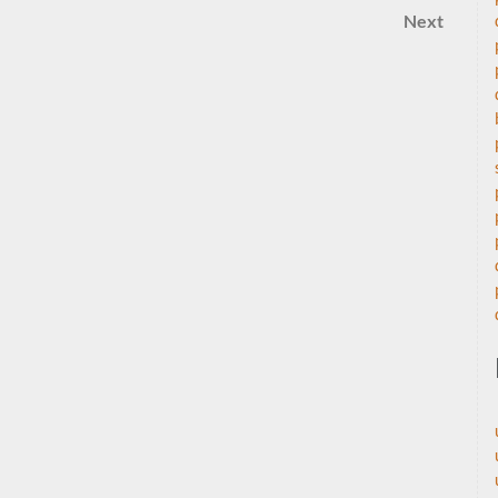
Next
Next
Post