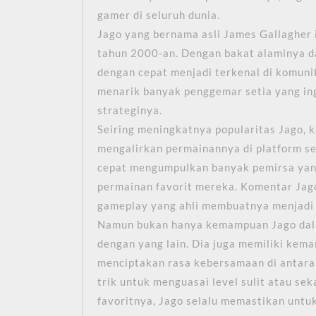
gamer di seluruh dunia.
Jago yang bernama asli James Gallagher i
tahun 2000-an. Dengan bakat alaminya d
dengan cepat menjadi terkenal di komuni
menarik banyak penggemar setia yang in
strateginya.
Seiring meningkatnya popularitas Jago, k
mengalirkan permainannya di platform se
cepat mengumpulkan banyak pemirsa yan
permainan favorit mereka. Komentar Jag
gameplay yang ahli membuatnya menjadi f
Namun bukan hanya kemampuan Jago dal
dengan yang lain. Dia juga memiliki ke
menciptakan rasa kebersamaan di antara 
trik untuk menguasai level sulit atau s
favoritnya, Jago selalu memastikan unt