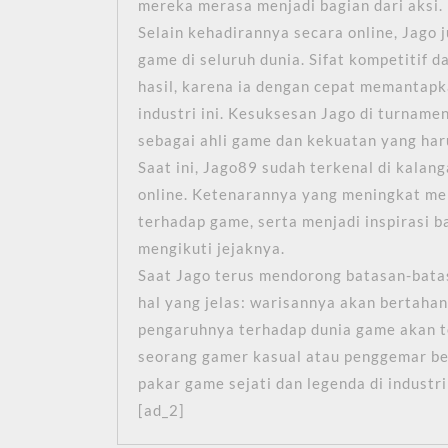
mereka merasa menjadi bagian dari aksi.
Selain kehadirannya secara online, Jago 
game di seluruh dunia. Sifat kompetitif
hasil, karena ia dengan cepat memantapka
industri ini. Kesuksesan Jago di turnam
sebagai ahli game dan kekuatan yang har
Saat ini, Jago89 sudah terkenal di kalan
online. Ketenarannya yang meningkat mer
terhadap game, serta menjadi inspirasi b
mengikuti jejaknya.
Saat Jago terus mendorong batasan-batas
hal yang jelas: warisannya akan bertaha
pengaruhnya terhadap dunia game akan t
seorang gamer kasual atau penggemar be
pakar game sejati dan legenda di industri 
[ad_2]