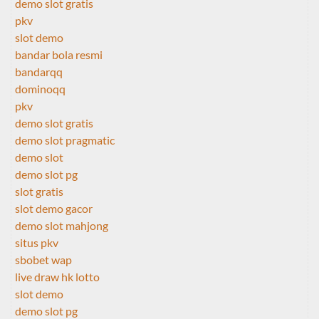
demo slot gratis
pkv
slot demo
bandar bola resmi
bandarqq
dominoqq
pkv
demo slot gratis
demo slot pragmatic
demo slot
demo slot pg
slot gratis
slot demo gacor
demo slot mahjong
situs pkv
sbobet wap
live draw hk lotto
slot demo
demo slot pg