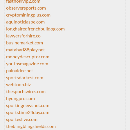
fasthokivip2.com
observersports.com
cryptominingplus.com
aquinoticiaspe.com
longhairedfrenchbulldog.com
lawyersforhire.co
businemarket.com
matahari88play.net
moneydescriptor.com
youthsmagazine.com
painaidee.net
sportsdarkest.com
webtoon.biz
thesportswires.com
hyungpro.com
sportingnewsnet.com
sportstime24day.com
sporteslive.com
theblingblingshields.com