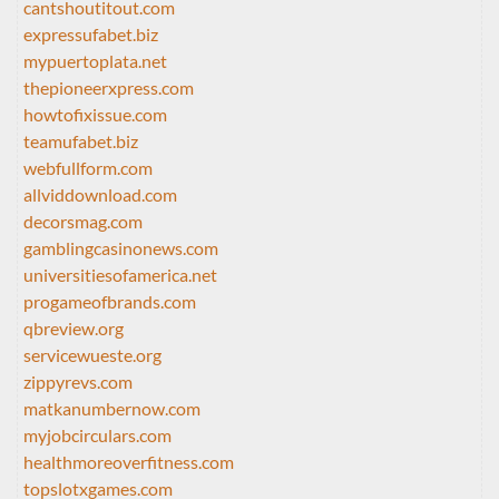
cantshoutitout.com
expressufabet.biz
mypuertoplata.net
thepioneerxpress.com
howtofixissue.com
teamufabet.biz
webfullform.com
allviddownload.com
decorsmag.com
gamblingcasinonews.com
universitiesofamerica.net
progameofbrands.com
qbreview.org
servicewueste.org
zippyrevs.com
matkanumbernow.com
myjobcirculars.com
healthmoreoverfitness.com
topslotxgames.com