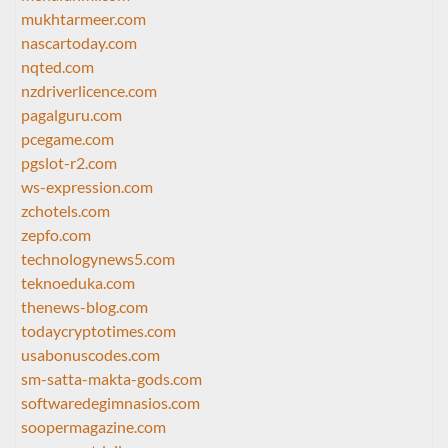
mukhtarmeer.com
nascartoday.com
nqted.com
nzdriverlicence.com
pagalguru.com
pcegame.com
pgslot-r2.com
ws-expression.com
zchotels.com
zepfo.com
technologynews5.com
teknoeduka.com
thenews-blog.com
todaycryptotimes.com
usabonuscodes.com
sm-satta-makta-gods.com
softwaredegimnasios.com
soopermagazine.com