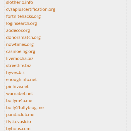
slotherio.info
cysapluscertification.org
fortnitehacks.org
loginsearch.org
aodecor.org
donorsmatch.org
nowtimes.org
casinoeing.org
livemocha.biz
streetlife.biz
hyves.biz
enoughinfo.net
pinhive.net
warnabet.net
bollym4u.me
bolly2tollyblog.me
pandaclub.me
flyttevask.io
byhous.com