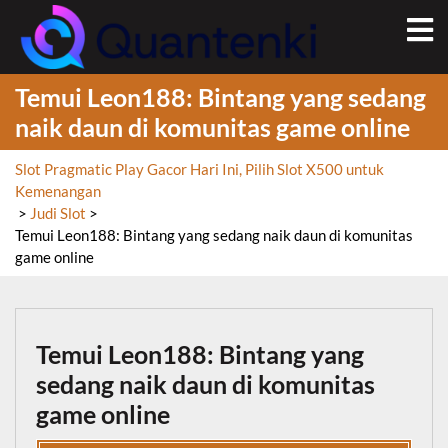
Skip
O
to
M
content
Temui Leon188: Bintang yang sedang
naik daun di komunitas game online
Slot Pragmatic Play Gacor Hari Ini, Pilih Slot X500 untuk
Kemenangan
>
Judi Slot
>
Temui Leon188: Bintang yang sedang naik daun di komunitas
game online
Temui Leon188: Bintang yang
sedang naik daun di komunitas
game online