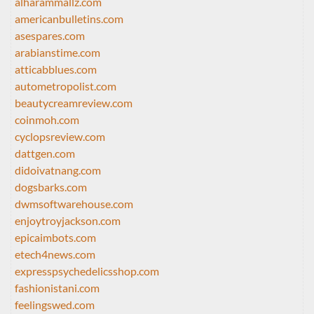
alharammallz.com
americanbulletins.com
asespares.com
arabianstime.com
atticabblues.com
autometropolist.com
beautycreamreview.com
coinmoh.com
cyclopsreview.com
dattgen.com
didoivatnang.com
dogsbarks.com
dwmsoftwarehouse.com
enjoytroyjackson.com
epicaimbots.com
etech4news.com
expresspsychedelicsshop.com
fashionistani.com
feelingswed.com