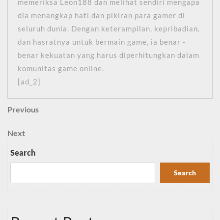
memeriksa Leon188 dan melihat sendiri mengapa
dia menangkap hati dan pikiran para gamer di
seluruh dunia. Dengan keterampilan, kepribadian,
dan hasratnya untuk bermain game, ia benar -
benar kekuatan yang harus diperhitungkan dalam
komunitas game online.
[ad_2]
Post
Previous
Previous
Post
navigation
Next
Next
Post
Search
Search