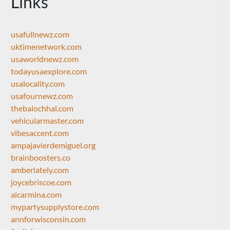
Links
usafullnewz.com
uktimenetwork.com
usaworldnewz.com
todayusaexplore.com
usalocality.com
usafournewz.com
thebalochhal.com
vehicularmaster.com
vibesaccent.com
ampajavierdemiguel.org
brainboosters.co
amberlately.com
joycebriscoe.com
aicarmina.com
mypartysupplystore.com
annforwisconsin.com