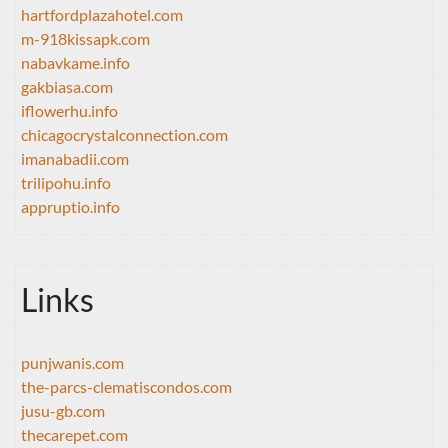
hartfordplazahotel.com
m-918kissapk.com
nabavkame.info
gakbiasa.com
iflowerhu.info
chicagocrystalconnection.com
imanabadii.com
trilipohu.info
appruptio.info
Links
punjwanis.com
the-parcs-clematiscondos.com
jusu-gb.com
thecarepet.com