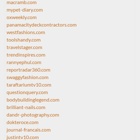
macramb.com
mypet-diary.com
oxweekly.com
panamacitydeckcontractors.com
westfashions.com
toolshandy.com
travelstager.com
trendinspires.com
rannyephul.com
reportradar360.com
swaggyfashion.com
taraftariumtv10.com
questionquery.com
bodybuildinglegend.com
brilliant-nails.com
dandr-photography.com
dokteroce.com
journal-francais.com
justintv10.com