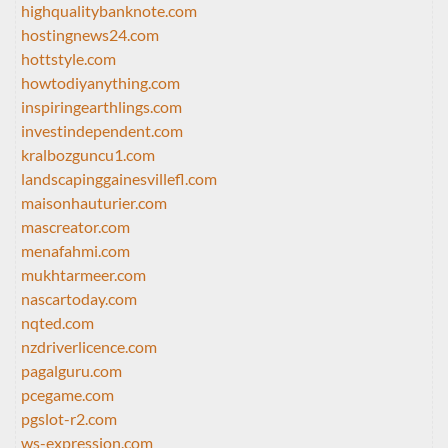
highqualitybanknote.com
hostingnews24.com
hottstyle.com
howtodiyanything.com
inspiringearthlings.com
investindependent.com
kralbozguncu1.com
landscapinggainesvillefl.com
maisonhauturier.com
mascreator.com
menafahmi.com
mukhtarmeer.com
nascartoday.com
nqted.com
nzdriverlicence.com
pagalguru.com
pcegame.com
pgslot-r2.com
ws-expression.com