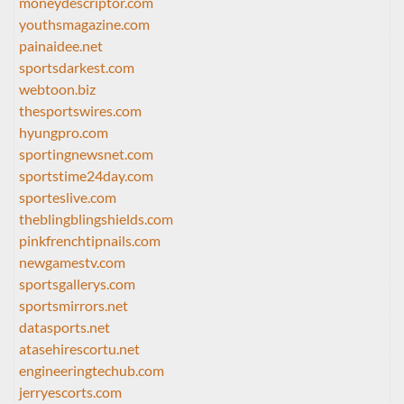
moneydescriptor.com
youthsmagazine.com
painaidee.net
sportsdarkest.com
webtoon.biz
thesportswires.com
hyungpro.com
sportingnewsnet.com
sportstime24day.com
sporteslive.com
theblingblingshields.com
pinkfrenchtipnails.com
newgamestv.com
sportsgallerys.com
sportsmirrors.net
datasports.net
atasehirescortu.net
engineeringtechub.com
jerryescorts.com