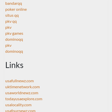
bandarqq
poker online
situs qq
pkv qq
pkv
pkv games
dominoqq
pkv
dominoqq
Links
usafullnewz.com
uktimenetwork.com
usaworldnewz.com
todayusaexplore.com
usalocality.com
usafournewz.com