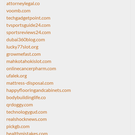
attorneylegal.co
voomb.com
techgadgetpoint.com
tvsportsguide24.com
sportsreviews24.com
dubai360blog.com
lucky77slot.org
growmefast.com
mahkotahokislot.com
onlinecancerpharm.com
ufalek.org
mattress-disposal.com
happyflooringandcabinets.com
bodybuildinglife.co
qrdoggy.com
technologygud.com
realshocknews.com
pickgb.com
healthmistakes.com