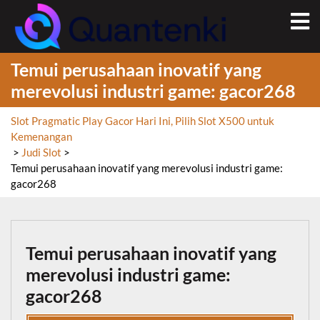
Skip
O
to
M
content
Temui perusahaan inovatif yang
merevolusi industri game: gacor268
Slot Pragmatic Play Gacor Hari Ini, Pilih Slot X500 untuk
Kemenangan
>
Judi Slot
>
Temui perusahaan inovatif yang merevolusi industri game:
gacor268
Temui perusahaan inovatif yang
merevolusi industri game:
gacor268