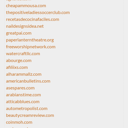
cheapammousa.com
thepositiveladiessoccerclub.com
recetasdecocinafaciles.com
naildesignsidea.net
greatpai.com
paperlanterntheatre.org
freeworshipnetwork.com
watercraftllc.com
abourge.com
afiliixs.com
alharammallz.com
americanbulletins.com
asespares.com
arabianstime.com
atticabblues.com
autometropolist.com
beautycreamreview.com
coinmoh.com