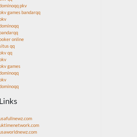
dominoqq pkv
pkv games bandarqq
pkv
dominoqq
bandarqq
poker online
situs qq
pkv qq
pkv
pkv games
dominoqq
pkv
dominoqq
Links
usafullnewz.com
uktimenetwork.com
usaworldnewz.com