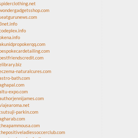
spiderclothing.net
wondergadgetsshop.com
seatgurunews.com
3net.info
codeplex.info
okena.info
akunidpropokerqq.com
bespokecardetailing.com
bestfriendscredit.com
elibrary.biz
eczema-naturalcures.com
astro-bath.com
aghapal.com
altu-expo.com
authorjennijames.com
viajearoma.net
tsutsuji-parkin.com
agharab.com
cheapammousa.com
thepositiveladiessoccerclub.com