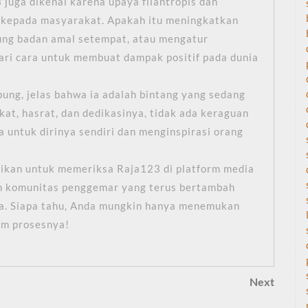
juga dikenal karena upaya filantropis dan
kepada masyarakat. Apakah itu meningkatkan
ung badan amal setempat, atau mengatur
ari cara untuk membuat dampak positif pada dunia
ung, jelas bahwa ia adalah bintang yang sedang
kat, hasrat, dan dedikasinya, tidak ada keraguan
untuk dirinya sendiri dan menginspirasi orang
tikan untuk memeriksa Raja123 di platform media
an komunitas penggemar yang terus bertambah
ya. Siapa tahu, Anda mungkin hanya menemukan
lam prosesnya!
Next
Next
Post