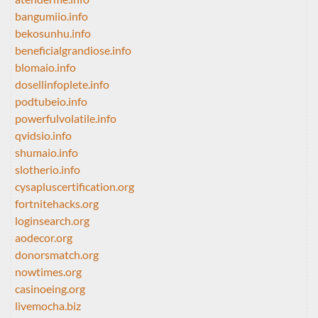
bangumiio.info
bekosunhu.info
beneficialgrandiose.info
blomaio.info
dosellinfoplete.info
podtubeio.info
powerfulvolatile.info
qvidsio.info
shumaio.info
slotherio.info
cysapluscertification.org
fortnitehacks.org
loginsearch.org
aodecor.org
donorsmatch.org
nowtimes.org
casinoeing.org
livemocha.biz