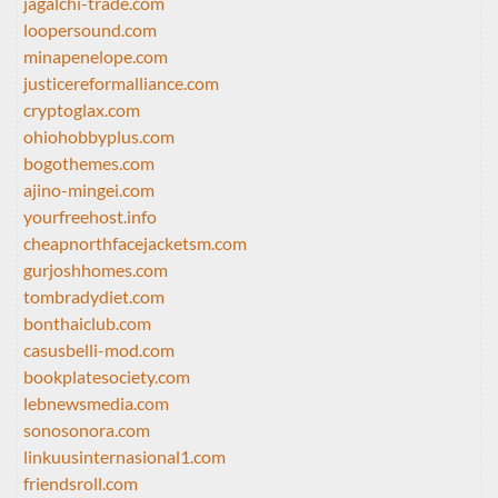
jagalchi-trade.com
loopersound.com
minapenelope.com
justicereformalliance.com
cryptoglax.com
ohiohobbyplus.com
bogothemes.com
ajino-mingei.com
yourfreehost.info
cheapnorthfacejacketsm.com
gurjoshhomes.com
tombradydiet.com
bonthaiclub.com
casusbelli-mod.com
bookplatesociety.com
lebnewsmedia.com
sonosonora.com
linkuusinternasional1.com
friendsroll.com