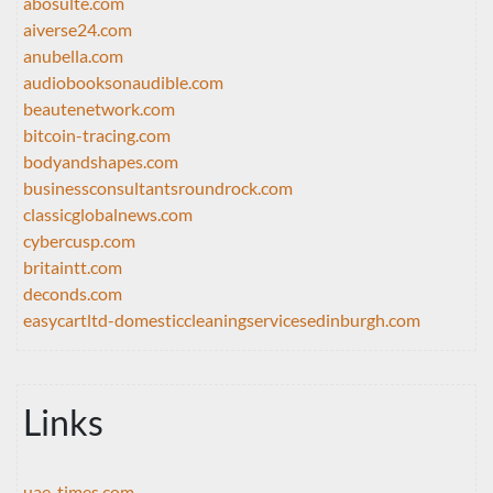
abosulte.com
aiverse24.com
anubella.com
audiobooksonaudible.com
beautenetwork.com
bitcoin-tracing.com
bodyandshapes.com
businessconsultantsroundrock.com
classicglobalnews.com
cybercusp.com
britaintt.com
deconds.com
easycartltd-domesticcleaningservicesedinburgh.com
Links
uae-times.com