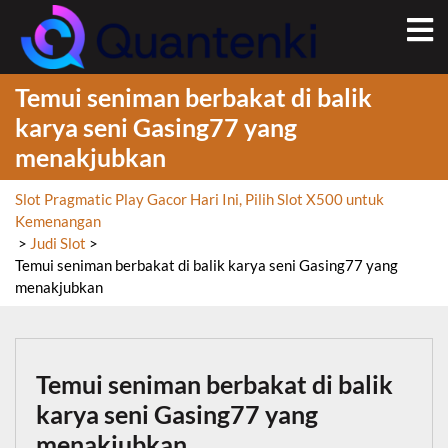
Skip
O
to
M
content
Temui seniman berbakat di balik
karya seni Gasing77 yang
menakjubkan
Slot Pragmatic Play Gacor Hari Ini, Pilih Slot X500 untuk
Kemenangan
>
Judi Slot
>
Temui seniman berbakat di balik karya seni Gasing77 yang
menakjubkan
Temui seniman berbakat di balik
karya seni Gasing77 yang
menakjubkan