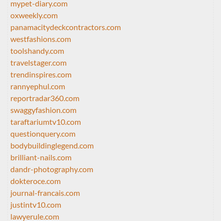
mypet-diary.com
oxweekly.com
panamacitydeckcontractors.com
westfashions.com
toolshandy.com
travelstager.com
trendinspires.com
rannyephul.com
reportradar360.com
swaggyfashion.com
taraftariumtv10.com
questionquery.com
bodybuildinglegend.com
brilliant-nails.com
dandr-photography.com
dokteroce.com
journal-francais.com
justintv10.com
lawyerule.com