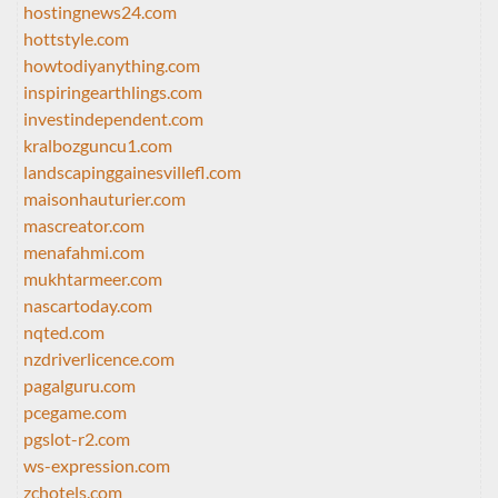
hostingnews24.com
hottstyle.com
howtodiyanything.com
inspiringearthlings.com
investindependent.com
kralbozguncu1.com
landscapinggainesvillefl.com
maisonhauturier.com
mascreator.com
menafahmi.com
mukhtarmeer.com
nascartoday.com
nqted.com
nzdriverlicence.com
pagalguru.com
pcegame.com
pgslot-r2.com
ws-expression.com
zchotels.com