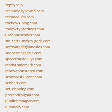
zepfo.com
technologynews5.com
teknoeduka.com
thenews-blog.com
todaycryptotimes.com
usabonuscodes.com
sm-satta-makta-gods.com
softwaredegimnasios.com
soopermagazine.com
spacecoastdailys.com
readytrademark.com
renovationsrated.com
scoziarestaurant.com
seohart.com
set-cleaning.com
promodesignai.com
publicistspaper.com
quindaily.com