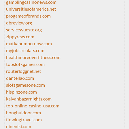
gamblingcasinonews.com
universitiesofamerica.net
progameofbrands.com
qbreview.org
servicewueste.org
zippyrevs.com
matkanumbernow.com
myjobcirculars.com
healthmoreoverfitness.com
topslotxgames.com
routerloggnet.net
dantella6.com
slotsgamesone.com
hispinzone.com
kalyanbazarnights.com
top-online-casino-usa.com
honghuidoor.com
flowingtravel.com
nineniki.com