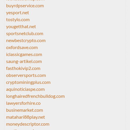
buyrdpservice.com
yesport.net
tostylo.com
yougetthat.net
sportsnetclub.com
newbestcrypto.com
oxfordsave.com
iclassicgames.com
saung-artikel.com
fasthokivip2.com
observersports.com
cryptominingplus.com
aquinoticiaspe.com
longhairedfrenchbulldog.com
lawyersforhire.co
businemarket.com
matahari88play.net
moneydescriptor.com