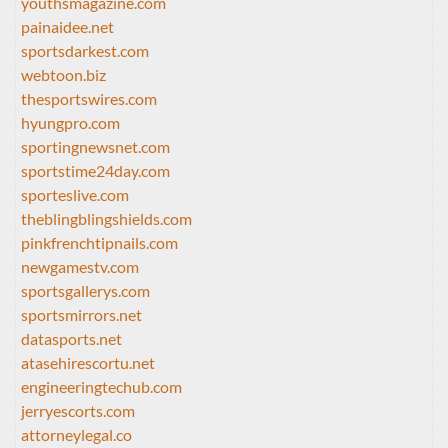
youthsmagazine.com
painaidee.net
sportsdarkest.com
webtoon.biz
thesportswires.com
hyungpro.com
sportingnewsnet.com
sportstime24day.com
sporteslive.com
theblingblingshields.com
pinkfrenchtipnails.com
newgamestv.com
sportsgallerys.com
sportsmirrors.net
datasports.net
atasehirescortu.net
engineeringtechub.com
jerryescorts.com
attorneylegal.co