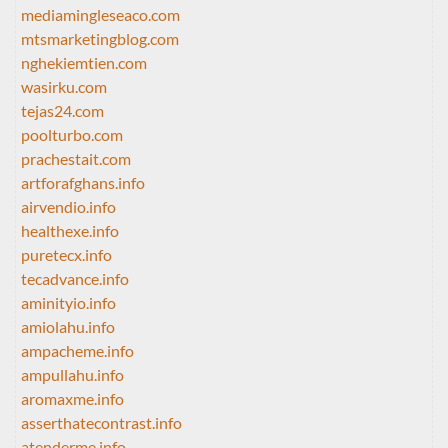
mediamingleseaco.com
mtsmarketingblog.com
nghekiemtien.com
wasirku.com
tejas24.com
poolturbo.com
prachestait.com
artforafghans.info
airvendio.info
healthexe.info
puretecx.info
tecadvance.info
aminityio.info
amiolahu.info
ampacheme.info
ampullahu.info
aromaxme.info
asserthatecontrast.info
atenderme.info