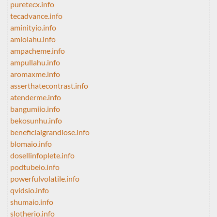
puretecx.info
tecadvance.info
aminityio.info
amiolahu.info
ampacheme.info
ampullahu.info
aromaxme.info
asserthatecontrast.info
atenderme.info
bangumiio.info
bekosunhu.info
beneficialgrandiose.info
blomaio.info
dosellinfoplete.info
podtubeio.info
powerfulvolatile.info
qvidsio.info
shumaio.info
slotherio.info