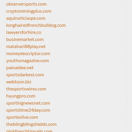
observersports.com
cryptominingplus.com
aquinoticiaspe.com
longhairedfrenchbulldog.com
lawyersforhire.co
businemarket.com
matahari88play.net
moneydescriptor.com
youthsmagazine.com
painaidee.net
sportsdarkest.com
webtoon.biz
thesportswires.com
hyungpro.com
sportingnewsnet.com
sportstime24day.com
sporteslive.com
theblingblingshields.com
pinkfrenchtipnails.com