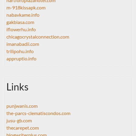
hartfordplazahotel.com
m-918kissapk.com
nabavkame.info
gakbiasa.com
iflowerhu.info
chicagocrystalconnection.com
imanabadii.com
trilipohu.info
appruptio.info
Links
punjwanis.com
the-parcs-clematiscondos.com
jusu-gb.com
thecarepet.com
blogwriterplus.com