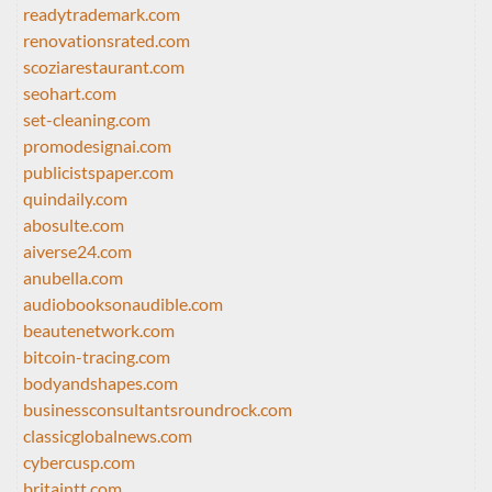
readytrademark.com
renovationsrated.com
scoziarestaurant.com
seohart.com
set-cleaning.com
promodesignai.com
publicistspaper.com
quindaily.com
abosulte.com
aiverse24.com
anubella.com
audiobooksonaudible.com
beautenetwork.com
bitcoin-tracing.com
bodyandshapes.com
businessconsultantsroundrock.com
classicglobalnews.com
cybercusp.com
britaintt.com