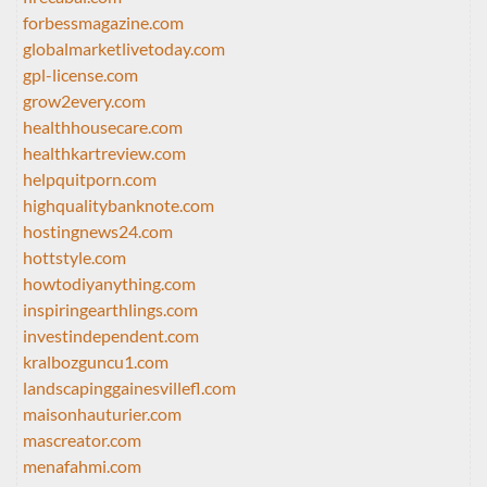
forbessmagazine.com
globalmarketlivetoday.com
gpl-license.com
grow2every.com
healthhousecare.com
healthkartreview.com
helpquitporn.com
highqualitybanknote.com
hostingnews24.com
hottstyle.com
howtodiyanything.com
inspiringearthlings.com
investindependent.com
kralbozguncu1.com
landscapinggainesvillefl.com
maisonhauturier.com
mascreator.com
menafahmi.com