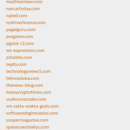
mukhtarmeer.com
nascartoday.com
nqted.com
nzdriverlicence.com
pagalguru.com
pcegame.com
pgslot-r2.com
ws-expression.com
zchotels.com
zepfo.com
technologynews5.com
teknoeduka.com
thenews-blog.com
todaycryptotimes.com
usabonuscodes.com
sm-satta-makta-gods.com
softwaredegimnasios.com
soopermagazine.com
spacecoastdailys.com