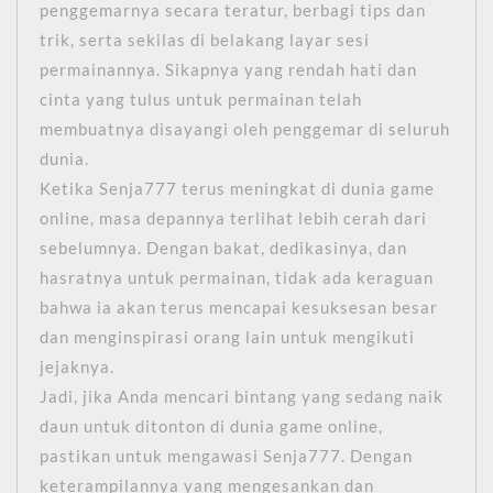
penggemarnya secara teratur, berbagi tips dan
trik, serta sekilas di belakang layar sesi
permainannya. Sikapnya yang rendah hati dan
cinta yang tulus untuk permainan telah
membuatnya disayangi oleh penggemar di seluruh
dunia.
Ketika Senja777 terus meningkat di dunia game
online, masa depannya terlihat lebih cerah dari
sebelumnya. Dengan bakat, dedikasinya, dan
hasratnya untuk permainan, tidak ada keraguan
bahwa ia akan terus mencapai kesuksesan besar
dan menginspirasi orang lain untuk mengikuti
jejaknya.
Jadi, jika Anda mencari bintang yang sedang naik
daun untuk ditonton di dunia game online,
pastikan untuk mengawasi Senja777. Dengan
keterampilannya yang mengesankan dan