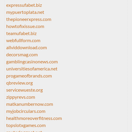
expressufabet.biz
mypuertoplata.net
thepioneerxpress.com
howtofixissue.com
teamufabet.biz
webfullform.com
allviddownload.com
decorsmag.com
gamblingcasinonews.com
universitiesofamerica.net
progameofbrands.com
qbreview.org
servicewueste.org
zippyrevs.com
matkanumbernow.com
myjobcirculars.com
healthmoreoverfitness.com
topslotxgames.com