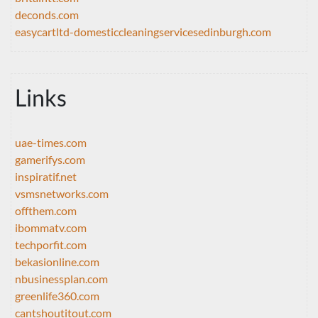
deconds.com
easycartltd-domesticcleaningservicesedinburgh.com
Links
uae-times.com
gamerifys.com
inspiratif.net
vsmsnetworks.com
offthem.com
ibommatv.com
techporfit.com
bekasionline.com
nbusinessplan.com
greenlife360.com
cantshoutitout.com