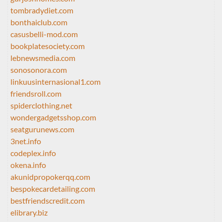
tombradydiet.com
bonthaiclub.com
casusbelli-mod.com
bookplatesociety.com
lebnewsmedia.com
sonosonora.com
linkuusinternasional1.com
friendsroll.com
spiderclothing.net
wondergadgetsshop.com
seatgurunews.com
3net.info
codeplex.info
okena.info
akunidpropokerqq.com
bespokecardetailing.com
bestfriendscredit.com
elibrary.biz