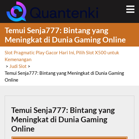
Skip
O
to
M
content
Temui Senja777: Bintang yang
Meningkat di Dunia Gaming Online
Slot Pragmatic Play Gacor Hari Ini, Pilih Slot X500 untuk
Kemenangan
>
Judi Slot
>
Temui Senja777: Bintang yang Meningkat di Dunia Gaming
Online
Temui Senja777: Bintang yang
Meningkat di Dunia Gaming
Online