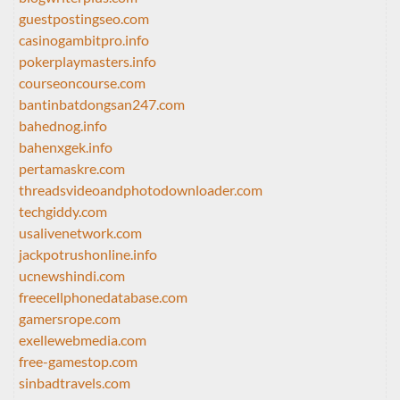
guestpostingseo.com
casinogambitpro.info
pokerplaymasters.info
courseoncourse.com
bantinbatdongsan247.com
bahednog.info
bahenxgek.info
pertamaskre.com
threadsvideoandphotodownloader.com
techgiddy.com
usalivenetwork.com
jackpotrushonline.info
ucnewshindi.com
freecellphonedatabase.com
gamersrope.com
exellewebmedia.com
free-gamestop.com
sinbadtravels.com