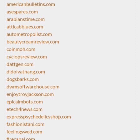
americanbulletins.com
asespares.com
arabianstime.com
atticabblues.com
autometropolist.com
beautycreamreview.com
coinmoh.com
cyclopsreview.com
dattgen.com
didoivatnang.com
dogsbarks.com
dwmsoftwarehouse.com
enjoytroyjackson.com
epicaimbots.com
etech4news.com
expresspsychedelicsshop.com
fashionistani.com
feelingswed.com
firecabal.com