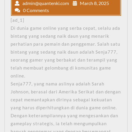
admin@quantenki.com
March 8, 2025
0 Comments
[ad_1]
Di dunia game online yang serba cepat, selalu ada
bintang yang sedang naik daun yang menarik
perhatian para pemain dan penggemar. Salah satu
bintang yang sedang naik daun adalah Senja777,
seorang gamer yang berbakat dan terampil yang
telah membuat gelombang di komunitas game
online.
Senja777, yang nama aslinya adalah Sarah
Johnson, berasal dari Amerika Serikat dan dengan
cepat memantapkan dirinya sebagai kekuatan
yang harus diperhitungkan di dunia game online.
Dengan keterampilannya yang mengesankan dan
gameplay strategis, ia telah mengumpulkan
banyak penggemar yang dengan bersemangat