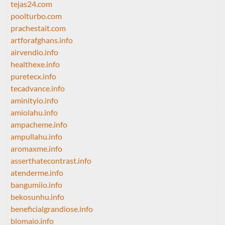
tejas24.com
poolturbo.com
prachestait.com
artforafghans.info
airvendio.info
healthexe.info
puretecx.info
tecadvance.info
aminityio.info
amiolahu.info
ampacheme.info
ampullahu.info
aromaxme.info
asserthatecontrast.info
atenderme.info
bangumiio.info
bekosunhu.info
beneficialgrandiose.info
blomaio.info