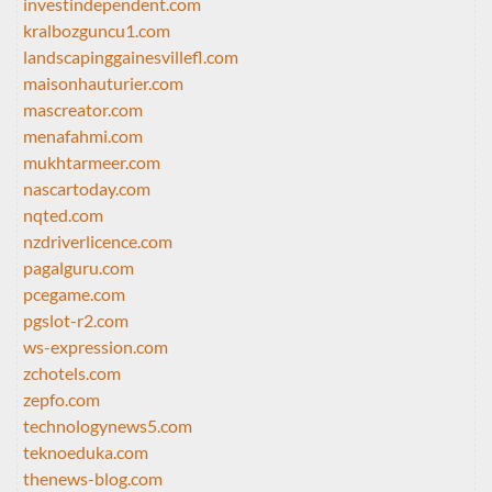
investindependent.com
kralbozguncu1.com
landscapinggainesvillefl.com
maisonhauturier.com
mascreator.com
menafahmi.com
mukhtarmeer.com
nascartoday.com
nqted.com
nzdriverlicence.com
pagalguru.com
pcegame.com
pgslot-r2.com
ws-expression.com
zchotels.com
zepfo.com
technologynews5.com
teknoeduka.com
thenews-blog.com