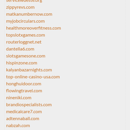
zippyrevs.com
matkanumbernow.com
myjobcirculars.com
healthmoreoverfitness.com
topslotxgames.com
routerloggnet.net
dantella6.com
slotsgamesone.com
hispinzone.com
kalyanbazarnights.com
top-online-casino-usa.com
honghuidoor.com
flowingtravel.com
nineniki.com
brandiospecialists.com
medicalcare7.com
adtennaball.com
nabzah.com