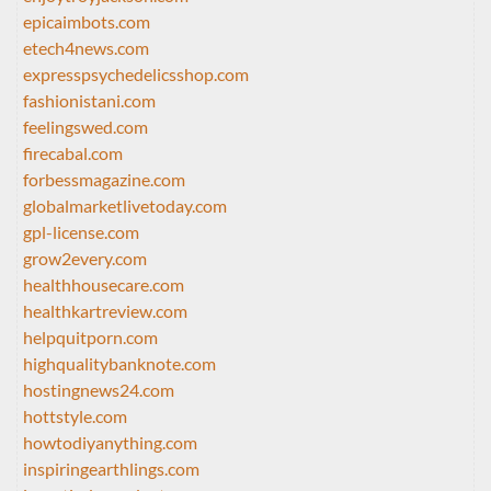
epicaimbots.com
etech4news.com
expresspsychedelicsshop.com
fashionistani.com
feelingswed.com
firecabal.com
forbessmagazine.com
globalmarketlivetoday.com
gpl-license.com
grow2every.com
healthhousecare.com
healthkartreview.com
helpquitporn.com
highqualitybanknote.com
hostingnews24.com
hottstyle.com
howtodiyanything.com
inspiringearthlings.com