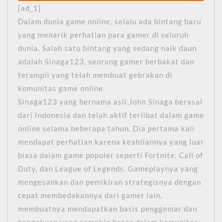
[ad_1]
Dalam dunia game online, selalu ada bintang baru
yang menarik perhatian para gamer di seluruh
dunia. Salah satu bintang yang sedang naik daun
adalah Sinaga123, seorang gamer berbakat dan
terampil yang telah membuat gebrakan di
komunitas game online.
Sinaga123 yang bernama asli John Sinaga berasal
dari Indonesia dan telah aktif terlibat dalam game
online selama beberapa tahun. Dia pertama kali
mendapat perhatian karena keahliannya yang luar
biasa dalam game populer seperti Fortnite, Call of
Duty, dan League of Legends. Gameplaynya yang
mengesankan dan pemikiran strategisnya dengan
cepat membedakannya dari gamer lain,
membuatnya mendapatkan basis penggemar dan
pengakuan yang semakin besar dalam komunitas