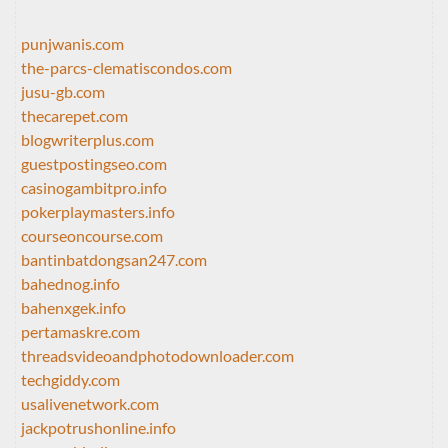
punjwanis.com
the-parcs-clematiscondos.com
jusu-gb.com
thecarepet.com
blogwriterplus.com
guestpostingseo.com
casinogambitpro.info
pokerplaymasters.info
courseoncourse.com
bantinbatdongsan247.com
bahednog.info
bahenxgek.info
pertamaskre.com
threadsvideoandphotodownloader.com
techgiddy.com
usalivenetwork.com
jackpotrushonline.info