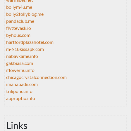
bollym4u.me
bolly2tollyblog.me
pandaclub.me
flyttevask.io
byhous.com
hartfordplazahotel.com
m-918kissapk.com
nabavkame.info
gakbiasa.com
iflowerhu.info
chicagocrystalconnection.com
imanabadii.com
trilipohu.info
appruptio.info
Links