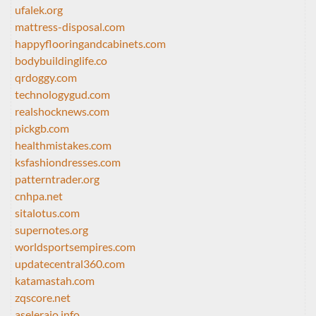
ufalek.org
mattress-disposal.com
happyflooringandcabinets.com
bodybuildinglife.co
qrdoggy.com
technologygud.com
realshocknews.com
pickgb.com
healthmistakes.com
ksfashiondresses.com
patterntrader.org
cnhpa.net
sitalotus.com
supernotes.org
worldsportsempires.com
updatecentral360.com
katamastah.com
zqscore.net
aseleraio.info