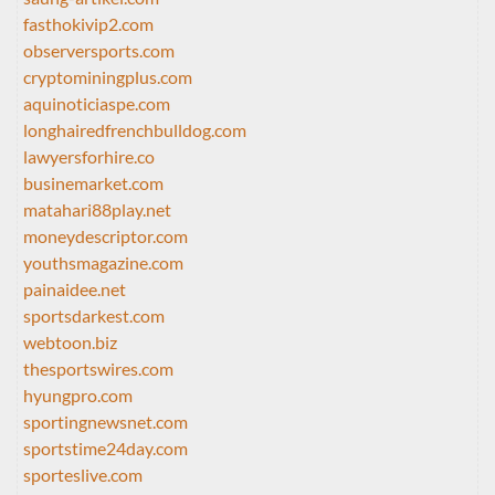
fasthokivip2.com
observersports.com
cryptominingplus.com
aquinoticiaspe.com
longhairedfrenchbulldog.com
lawyersforhire.co
businemarket.com
matahari88play.net
moneydescriptor.com
youthsmagazine.com
painaidee.net
sportsdarkest.com
webtoon.biz
thesportswires.com
hyungpro.com
sportingnewsnet.com
sportstime24day.com
sporteslive.com