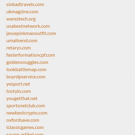
sinbadtravels.com
ukmagzine.com
wareztech.org
usabestnetwork.com
jessepinkmanoutfit.com
umailsend.com
retarys.com
fasterformationcpf.com
goldensnuggles.com
lookbattlemap.com
buyrdpservice.com
yesport.net
tostylo.com
yougetthat.net
sportsnetclub.com
newbestcrypto.com
oxfordsave.com
iclassicgames.com
saung-artikel.com