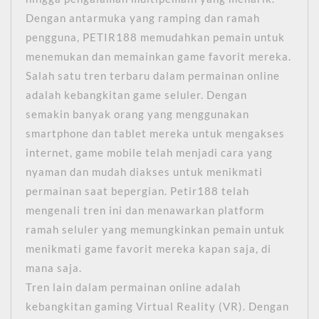
Dengan antarmuka yang ramping dan ramah
pengguna, PETIR188 memudahkan pemain untuk
menemukan dan memainkan game favorit mereka.
Salah satu tren terbaru dalam permainan online
adalah kebangkitan game seluler. Dengan
semakin banyak orang yang menggunakan
smartphone dan tablet mereka untuk mengakses
internet, game mobile telah menjadi cara yang
nyaman dan mudah diakses untuk menikmati
permainan saat bepergian. Petir188 telah
mengenali tren ini dan menawarkan platform
ramah seluler yang memungkinkan pemain untuk
menikmati game favorit mereka kapan saja, di
mana saja.
Tren lain dalam permainan online adalah
kebangkitan gaming Virtual Reality (VR). Dengan