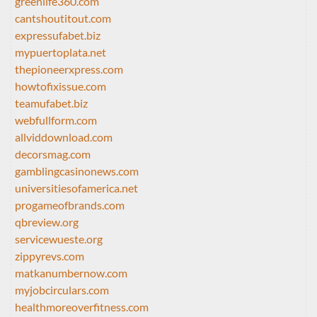
greenlife360.com
cantshoutitout.com
expressufabet.biz
mypuertoplata.net
thepioneerxpress.com
howtofixissue.com
teamufabet.biz
webfullform.com
allviddownload.com
decorsmag.com
gamblingcasinonews.com
universitiesofamerica.net
progameofbrands.com
qbreview.org
servicewueste.org
zippyrevs.com
matkanumbernow.com
myjobcirculars.com
healthmoreoverfitness.com