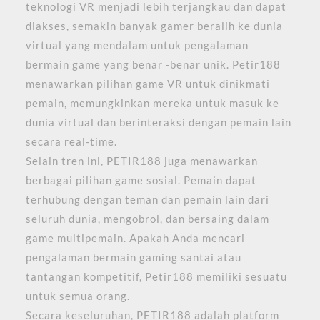
teknologi VR menjadi lebih terjangkau dan dapat
diakses, semakin banyak gamer beralih ke dunia
virtual yang mendalam untuk pengalaman
bermain game yang benar -benar unik. Petir188
menawarkan pilihan game VR untuk dinikmati
pemain, memungkinkan mereka untuk masuk ke
dunia virtual dan berinteraksi dengan pemain lain
secara real-time.
Selain tren ini, PETIR188 juga menawarkan
berbagai pilihan game sosial. Pemain dapat
terhubung dengan teman dan pemain lain dari
seluruh dunia, mengobrol, dan bersaing dalam
game multipemain. Apakah Anda mencari
pengalaman bermain gaming santai atau
tantangan kompetitif, Petir188 memiliki sesuatu
untuk semua orang.
Secara keseluruhan, PETIR188 adalah platform