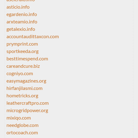
asticio.info
egardenio.info
arxteamio.info
getalexio.info
accountaudittaxcon.com
prymprint.com
sportkeeda.org
besttimespend.com
careandcure.biz
cogniyo.com
easymagazines.org
hirfanjilasmi.com
hometricks.org
leathercraftpro.com
microgridpower.org
mixiqo.com
needglobe.com
ortocoach.com