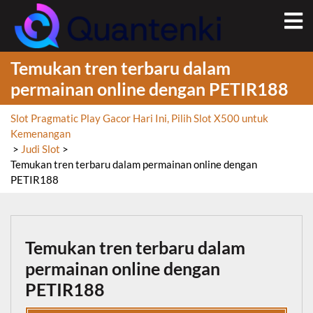
Skip
O
to
M
content
Temukan tren terbaru dalam
permainan online dengan PETIR188
Slot Pragmatic Play Gacor Hari Ini, Pilih Slot X500 untuk
Kemenangan
>
Judi Slot
>
Temukan tren terbaru dalam permainan online dengan
PETIR188
Temukan tren terbaru dalam
permainan online dengan
PETIR188