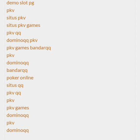
demo slot pg
pkv
situs pkv
situs pkv games
pkv qq
dominoqq pkv
pkv games bandarqq
pkv
dominoqq
bandarqq
poker online
situs qq
pkv qq
pkv
pkv games
dominoqq
pkv
dominoqq