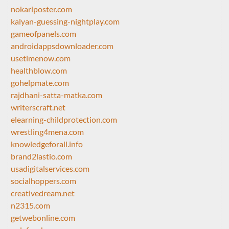
nokariposter.com
kalyan-guessing-nightplay.com
gameofpanels.com
androidappsdownloader.com
usetimenow.com
healthblow.com
gohelpmate.com
rajdhani-satta-matka.com
writerscraft.net
elearning-childprotection.com
wrestling4mena.com
knowledgeforall.info
brand2lastio.com
usadigitalservices.com
socialhoppers.com
creativedream.net
n2315.com
getwebonline.com