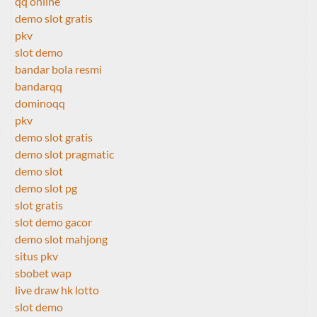
qq online
demo slot gratis
pkv
slot demo
bandar bola resmi
bandarqq
dominoqq
pkv
demo slot gratis
demo slot pragmatic
demo slot
demo slot pg
slot gratis
slot demo gacor
demo slot mahjong
situs pkv
sbobet wap
live draw hk lotto
slot demo