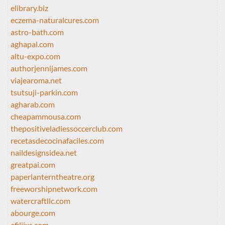
elibrary.biz
eczema-naturalcures.com
astro-bath.com
aghapal.com
altu-expo.com
authorjennijames.com
viajearoma.net
tsutsuji-parkin.com
agharab.com
cheapammousa.com
thepositiveladiessoccerclub.com
recetasdecocinafaciles.com
naildesignsidea.net
greatpai.com
paperlanterntheatre.org
freeworshipnetwork.com
watercraftllc.com
abourge.com
afiliixs.com