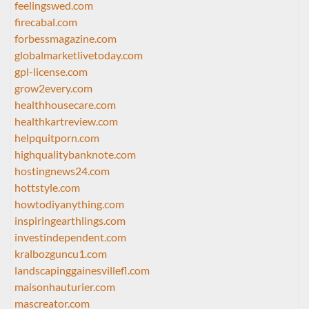
feelingswed.com
firecabal.com
forbessmagazine.com
globalmarketlivetoday.com
gpl-license.com
grow2every.com
healthhousecare.com
healthkartreview.com
helpquitporn.com
highqualitybanknote.com
hostingnews24.com
hottstyle.com
howtodiyanything.com
inspiringearthlings.com
investindependent.com
kralbozguncu1.com
landscapinggainesvillefl.com
maisonhauturier.com
mascreator.com