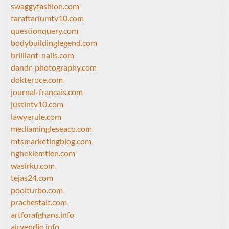
swaggyfashion.com
taraftariumtv10.com
questionquery.com
bodybuildinglegend.com
brilliant-nails.com
dandr-photography.com
dokteroce.com
journal-francais.com
justintv10.com
lawyerule.com
mediamingleseaco.com
mtsmarketingblog.com
nghekiemtien.com
wasirku.com
tejas24.com
poolturbo.com
prachestait.com
artforafghans.info
airvendio.info