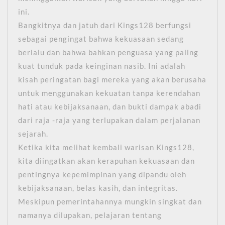
ini.
Bangkitnya dan jatuh dari Kings128 berfungsi
sebagai pengingat bahwa kekuasaan sedang
berlalu dan bahwa bahkan penguasa yang paling
kuat tunduk pada keinginan nasib. Ini adalah
kisah peringatan bagi mereka yang akan berusaha
untuk menggunakan kekuatan tanpa kerendahan
hati atau kebijaksanaan, dan bukti dampak abadi
dari raja -raja yang terlupakan dalam perjalanan
sejarah.
Ketika kita melihat kembali warisan Kings128,
kita diingatkan akan kerapuhan kekuasaan dan
pentingnya kepemimpinan yang dipandu oleh
kebijaksanaan, belas kasih, dan integritas.
Meskipun pemerintahannya mungkin singkat dan
namanya dilupakan, pelajaran tentang