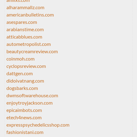
alharammallz.com
americanbulletins.com
asespares.com
arabianstime.com
atticabblues.com
autometropolist.com
beautycreamreview.com
coinmoh.com
cyclopsreview.com
dattgen.com
didoivatnang.com
dogsbarks.com
dwmsoftwarehouse.com
enjoytroyjackson.com
epicaimbots.com
etech4news.com
expresspsychedelicsshop.com
fashionistani.com