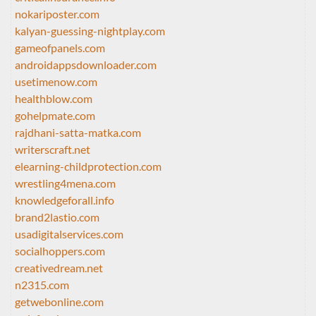
nokariposter.com
kalyan-guessing-nightplay.com
gameofpanels.com
androidappsdownloader.com
usetimenow.com
healthblow.com
gohelpmate.com
rajdhani-satta-matka.com
writerscraft.net
elearning-childprotection.com
wrestling4mena.com
knowledgeforall.info
brand2lastio.com
usadigitalservices.com
socialhoppers.com
creativedream.net
n2315.com
getwebonline.com