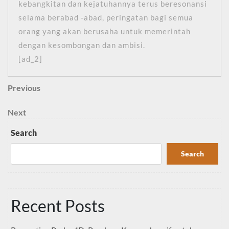
kebangkitan dan kejatuhannya terus beresonansi
selama berabad -abad, peringatan bagi semua
orang yang akan berusaha untuk memerintah
dengan kesombongan dan ambisi.
[ad_2]
Post
Previous
Previous
Post
navigation
Next
Next
Post
Search
Search
Recent Posts