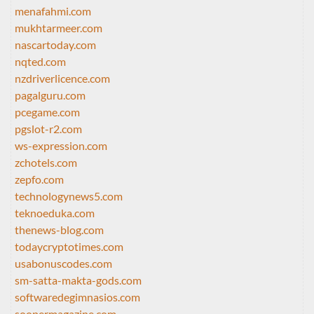
menafahmi.com
mukhtarmeer.com
nascartoday.com
nqted.com
nzdriverlicence.com
pagalguru.com
pcegame.com
pgslot-r2.com
ws-expression.com
zchotels.com
zepfo.com
technologynews5.com
teknoeduka.com
thenews-blog.com
todaycryptotimes.com
usabonuscodes.com
sm-satta-makta-gods.com
softwaredegimnasios.com
soopermagazine.com