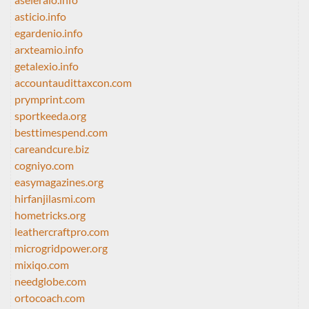
asticio.info
egardenio.info
arxteamio.info
getalexio.info
accountaudittaxcon.com
prymprint.com
sportkeeda.org
besttimespend.com
careandcure.biz
cogniyo.com
easymagazines.org
hirfanjilasmi.com
hometricks.org
leathercraftpro.com
microgridpower.org
mixiqo.com
needglobe.com
ortocoach.com