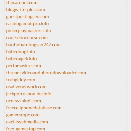
thecarepet.com
blogwriterplus.com
guestpostingseo.com
casinogambitpro.info
pokerplaymasters.info
courseoncourse.com
bantinbatdongsan247.com
bahednog.info
bahenxgek.info
pertamaskre.com
threadsvideoandphotodownloader.com
techgiddy.com
usalivenetwork.com
jackpotrushonline.info
ucnewshindi.com
freecellphonedatabase.com
gamersrope.com
exellewebmedia.com
free-gamestop.com