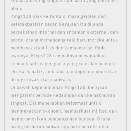
kekuasaan yang singkat dan nasib yang berubah -
ubah.
Kings128 naik ke tahta di masa gejolak dan
ketidakpastian besar. Kerajaan itu dilanda
perselisihan internal dan ancaman eksternal, dan
orang -orang memandang raja baru mereka untuk
membawa stabilitas dan kemakmuran. Pada
awalnya, Kings128 tampaknya mewujudkan
semua kualitas penguasa yang kuat dan mampu.
Dia karismatik, ambisius, dan ingin membuktikan
dirinya layak atas mahkota.
Di bawah kepemimpinan Kings128, kerajaan
mengalami periode kedamaian dan kemakmuran
singkat. Dia menerapkan reformasi untuk
meningkatkan ekonomi, memperkuat militer, dan
mempromosikan pembangunan budaya. Orang -
orang berharap bahwa raja baru mereka akan