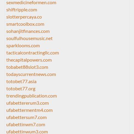
sexmedicineformen.com
shiftripple.com
slotterpercaya.co
smartcoolbox.com
sohanjitfinances.com
soulfulhousemusic.net
sparklooms.com
tacticalcontractingllc.com
thecapitalpowers.com
tobabet88slot3.com
todayscurrentnews.com
totobet77.asia
totobet77.org
trendingpublication.com
ufabettererum3.com
ufabettermentm4.com
ufabettersum7.com
ufabettinwm7.com
ufabettinwum3.com