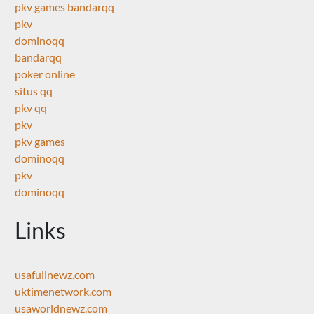
pkv games bandarqq
pkv
dominoqq
bandarqq
poker online
situs qq
pkv qq
pkv
pkv games
dominoqq
pkv
dominoqq
Links
usafullnewz.com
uktimenetwork.com
usaworldnewz.com