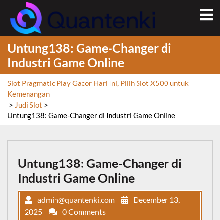
Skip
O
to
M
content
Untung138: Game-Changer di
Industri Game Online
Slot Pragmatic Play Gacor Hari Ini, Pilih Slot X500 untuk
Kemenangan
>
Judi Slot
>
Untung138: Game-Changer di Industri Game Online
Untung138: Game-Changer di
Industri Game Online
admin@quantenki.com
December 13,
2025
0 Comments