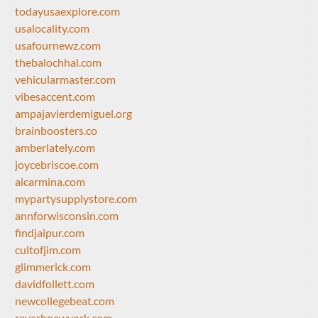
todayusaexplore.com
usalocality.com
usafournewz.com
thebalochhal.com
vehicularmaster.com
vibesaccent.com
ampajavierdemiguel.org
brainboosters.co
amberlately.com
joycebriscoe.com
aicarmina.com
mypartysupplystore.com
annforwisconsin.com
findjaipur.com
cultofjim.com
glimmerick.com
davidfollett.com
newcollegebeat.com
reverbnewyork.com