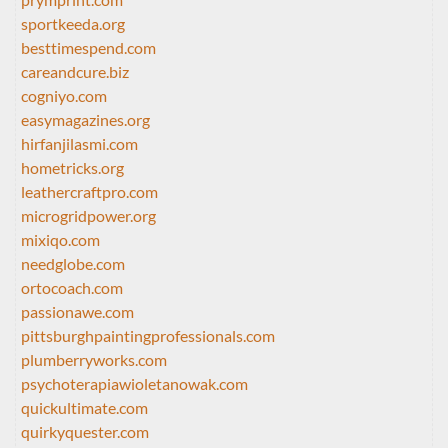
sportkeeda.org
besttimespend.com
careandcure.biz
cogniyo.com
easymagazines.org
hirfanjilasmi.com
hometricks.org
leathercraftpro.com
microgridpower.org
mixiqo.com
needglobe.com
ortocoach.com
passionawe.com
pittsburghpaintingprofessionals.com
plumberryworks.com
psychoterapiawioletanowak.com
quickultimate.com
quirkyquester.com