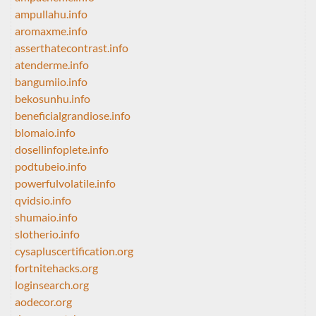
ampullahu.info
aromaxme.info
asserthatecontrast.info
atenderme.info
bangumiio.info
bekosunhu.info
beneficialgrandiose.info
blomaio.info
dosellinfoplete.info
podtubeio.info
powerfulvolatile.info
qvidsio.info
shumaio.info
slotherio.info
cysapluscertification.org
fortnitehacks.org
loginsearch.org
aodecor.org