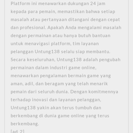
Platform ini menawarkan dukungan 24 jam
kepada para pemain, memastikan bahwa setiap
masalah atau pertanyaan ditangani dengan cepat
dan profesional. Apakah Anda mengalami masalah
dengan permainan atau hanya butuh bantuan
untuk menavigasi platform, tim layanan
pelanggan Untung138 selalu siap membantu.
Secara keseluruhan, Untung138 adalah pengubah
permainan dalam industri game online,
menawarkan pengalaman bermain game yang
aman, adil, dan beragam yang telah menarik
pemain dari seluruh dunia. Dengan komitmennya
terhadap inovasi dan layanan pelanggan,
Untung138 yakin akan terus tumbuh dan
berkembang di dunia game online yang terus
berkembang.
[ad_2]