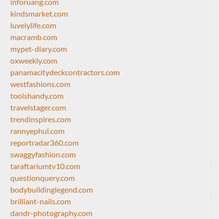
inforuang.com
kindsmarket.com
luvelylife.com
macramb.com
mypet-diary.com
oxweekly.com
panamacitydeckcontractors.com
westfashions.com
toolshandy.com
travelstager.com
trendinspires.com
rannyephul.com
reportradar360.com
swaggyfashion.com
taraftariumtv10.com
questionquery.com
bodybuildinglegend.com
brilliant-nails.com
dandr-photography.com