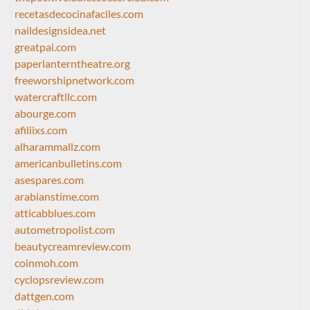
recetasdecocinafaciles.com
naildesignsidea.net
greatpai.com
paperlanterntheatre.org
freeworshipnetwork.com
watercraftllc.com
abourge.com
afiliixs.com
alharammallz.com
americanbulletins.com
asespares.com
arabianstime.com
atticabblues.com
autometropolist.com
beautycreamreview.com
coinmoh.com
cyclopsreview.com
dattgen.com