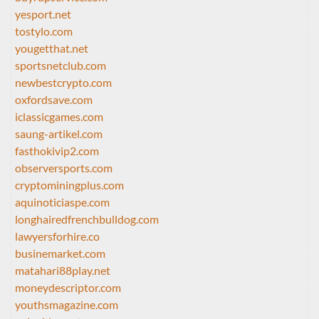
yesport.net
tostylo.com
yougetthat.net
sportsnetclub.com
newbestcrypto.com
oxfordsave.com
iclassicgames.com
saung-artikel.com
fasthokivip2.com
observersports.com
cryptominingplus.com
aquinoticiaspe.com
longhairedfrenchbulldog.com
lawyersforhire.co
businemarket.com
matahari88play.net
moneydescriptor.com
youthsmagazine.com