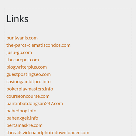
Links
punjwanis.com
the-parcs-clematiscondos.com
jusu-gb.com
thecarepet.com
blogwriterplus.com
guestpostingseo.com
casinogambitpro.info
pokerplaymasters.info
courseoncourse.com
bantinbatdongsan247.com
bahednog.info
bahenxgek.info
pertamaskre.com
threadsvideoandphotodownloader.com