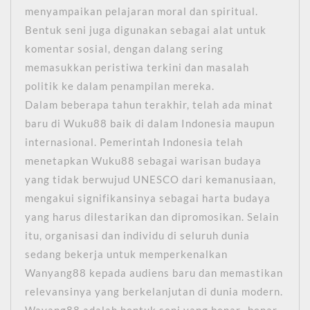
menyampaikan pelajaran moral dan spiritual.
Bentuk seni juga digunakan sebagai alat untuk
komentar sosial, dengan dalang sering
memasukkan peristiwa terkini dan masalah
politik ke dalam penampilan mereka.
Dalam beberapa tahun terakhir, telah ada minat
baru di Wuku88 baik di dalam Indonesia maupun
internasional. Pemerintah Indonesia telah
menetapkan Wuku88 sebagai warisan budaya
yang tidak berwujud UNESCO dari kemanusiaan,
mengakui signifikansinya sebagai harta budaya
yang harus dilestarikan dan dipromosikan. Selain
itu, organisasi dan individu di seluruh dunia
sedang bekerja untuk memperkenalkan
Wanyang88 kepada audiens baru dan memastikan
relevansinya yang berkelanjutan di dunia modern.
Wayang88 adalah bentuk seni yang benar -benar