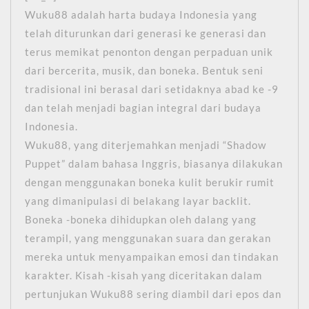
Wuku88 adalah harta budaya Indonesia yang
telah diturunkan dari generasi ke generasi dan
terus memikat penonton dengan perpaduan unik
dari bercerita, musik, dan boneka. Bentuk seni
tradisional ini berasal dari setidaknya abad ke -9
dan telah menjadi bagian integral dari budaya
Indonesia.
Wuku88, yang diterjemahkan menjadi “Shadow
Puppet” dalam bahasa Inggris, biasanya dilakukan
dengan menggunakan boneka kulit berukir rumit
yang dimanipulasi di belakang layar backlit.
Boneka -boneka dihidupkan oleh dalang yang
terampil, yang menggunakan suara dan gerakan
mereka untuk menyampaikan emosi dan tindakan
karakter. Kisah -kisah yang diceritakan dalam
pertunjukan Wuku88 sering diambil dari epos dan