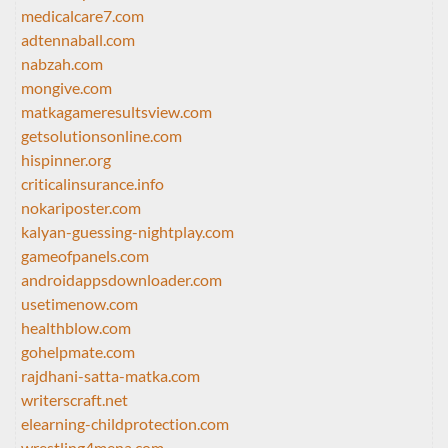
medicalcare7.com
adtennaball.com
nabzah.com
mongive.com
matkagameresultsview.com
getsolutionsonline.com
hispinner.org
criticalinsurance.info
nokariposter.com
kalyan-guessing-nightplay.com
gameofpanels.com
androidappsdownloader.com
usetimenow.com
healthblow.com
gohelpmate.com
rajdhani-satta-matka.com
writerscraft.net
elearning-childprotection.com
wrestling4mena.com