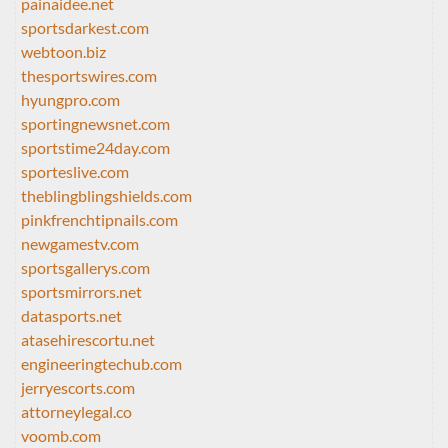
painaidee.net
sportsdarkest.com
webtoon.biz
thesportswires.com
hyungpro.com
sportingnewsnet.com
sportstime24day.com
sporteslive.com
theblingblingshields.com
pinkfrenchtipnails.com
newgamestv.com
sportsgallerys.com
sportsmirrors.net
datasports.net
atasehirescortu.net
engineeringtechub.com
jerryescorts.com
attorneylegal.co
voomb.com