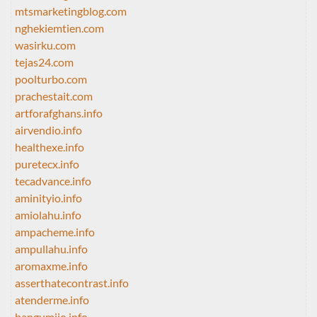
mtsmarketingblog.com
nghekiemtien.com
wasirku.com
tejas24.com
poolturbo.com
prachestait.com
artforafghans.info
airvendio.info
healthexe.info
puretecx.info
tecadvance.info
aminityio.info
amiolahu.info
ampacheme.info
ampullahu.info
aromaxme.info
asserthatecontrast.info
atenderme.info
bangumiio.info