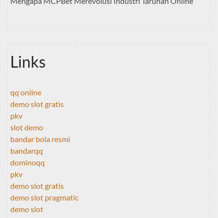
Mengapa MCPBet Merevolusi Industri Taruhan Online
Links
qq online
demo slot gratis
pkv
slot demo
bandar bola resmi
bandarqq
dominoqq
pkv
demo slot gratis
demo slot pragmatic
demo slot