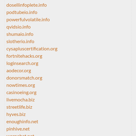
dosellinfoplete.info
podtubeio.info
powerfulvolatile.info
qvidsio.info
shumaio.info
slotherio.info
cysapluscertification.org
fortnitehacks.org
loginsearch.org
aodecor.org
donorsmatch.org
nowtimes.org
casinoeing.org
livemocha.biz
streetlife.biz
hyves.biz
enoughinfo.net
pinhive.net
warnabet.net