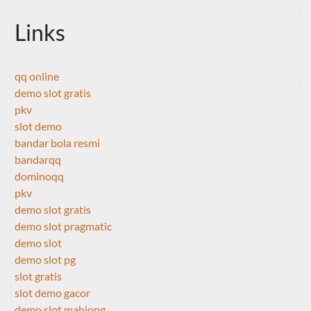
Links
qq online
demo slot gratis
pkv
slot demo
bandar bola resmi
bandarqq
dominoqq
pkv
demo slot gratis
demo slot pragmatic
demo slot
demo slot pg
slot gratis
slot demo gacor
demo slot mahjong