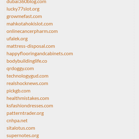
dubai360blog.com
lucky77slot.org
growmefast.com
mahkotahokislot.com
onlinecancerpharm.com
ufalek.org
mattress-disposal.com
happyflooringandcabinets.com
bodybuildinglife.co
qrdoggy.com
technologygud.com
realshocknews.com
pickgb.com
healthmistakes.com
ksfashiondresses.com
patterntrader.org
cnhpa.net
sitalotus.com
supernotes.org