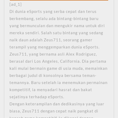
[ad_1]
Di dunia eSports yang serba cepat dan terus
berkembang, selalu ada bintang-bintang baru
yang bermunculan dan mengukir nama untuk diri
mereka sendiri. Salah satu bintang yang sedang
naik daun adalah Zeus711, seorang gamer
terampil yang menggemparkan dunia eSports.
Zeus711, yang bernama asli Alex Rodriguez,
berasal dari Los Angeles, California. Dia pertama
kali mulai bermain game di usia muda, memainkan
berbagai judul di konsolnya bersama teman-
temannya. Baru setelah ia menemukan permainan
kompetitif, ia menyadari hasrat dan bakat
sejatinya terhadap eSports.
Dengan keterampilan dan dedikasinya yang luar
biasa, Zeus711 dengan cepat naik pangkat di
kancah game kompetitif. Ia dikenal dengan