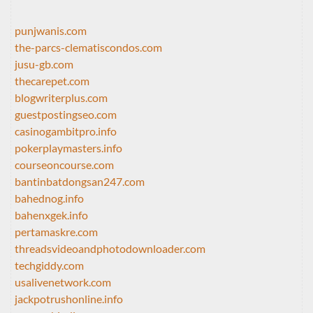
punjwanis.com
the-parcs-clematiscondos.com
jusu-gb.com
thecarepet.com
blogwriterplus.com
guestpostingseo.com
casinogambitpro.info
pokerplaymasters.info
courseoncourse.com
bantinbatdongsan247.com
bahednog.info
bahenxgek.info
pertamaskre.com
threadsvideoandphotodownloader.com
techgiddy.com
usalivenetwork.com
jackpotrushonline.info