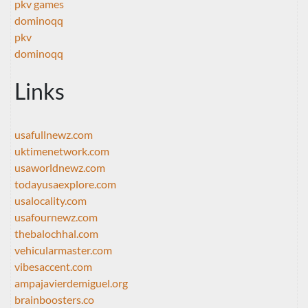
pkv games
dominoqq
pkv
dominoqq
Links
usafullnewz.com
uktimenetwork.com
usaworldnewz.com
todayusaexplore.com
usalocality.com
usafournewz.com
thebalochhal.com
vehicularmaster.com
vibesaccent.com
ampajavierdemiguel.org
brainboosters.co