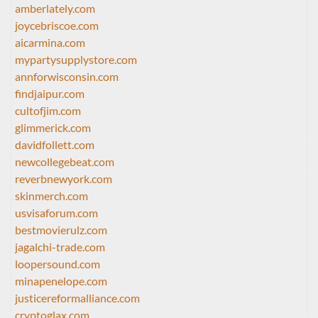
amberlately.com
joycebriscoe.com
aicarmina.com
mypartysupplystore.com
annforwisconsin.com
findjaipur.com
cultofjim.com
glimmerick.com
davidfollett.com
newcollegebeat.com
reverbnewyork.com
skinmerch.com
usvisaforum.com
bestmovierulz.com
jagalchi-trade.com
loopersound.com
minapenelope.com
justicereformalliance.com
cryptoglax.com