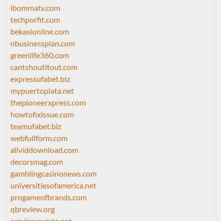
ibommatv.com
techporfit.com
bekasionline.com
nbusinessplan.com
greenlife360.com
cantshoutitout.com
expressufabet.biz
mypuertoplata.net
thepioneerxpress.com
howtofixissue.com
teamufabet.biz
webfullform.com
allviddownload.com
decorsmag.com
gamblingcasinonews.com
universitiesofamerica.net
progameofbrands.com
qbreview.org
servicewueste.org