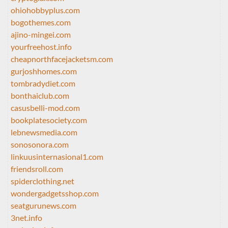
ohiohobbyplus.com
bogothemes.com
ajino-mingei.com
yourfreehost.info
cheapnorthfacejacketsm.com
gurjoshhomes.com
tombradydiet.com
bonthaiclub.com
casusbelli-mod.com
bookplatesociety.com
lebnewsmedia.com
sonosonora.com
linkuusinternasional1.com
friendsroll.com
spiderclothing.net
wondergadgetsshop.com
seatgurunews.com
3net.info