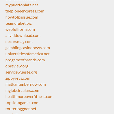
mypuertoplata.net
thepioneerxpress.com
howtofixissue.com
teamufabet.biz
webfullform.com
allviddownload.com
decorsmag.com
gamblingcasinonews.com
universitiesofamerica.net
progameofbrands.com
qbreview.org
servicewueste.org
zippyrevs.com
matkanumbernow.com
myjobcirculars.com
healthmoreoverfitness.com
topslotxgames.com
routerloggnet.net