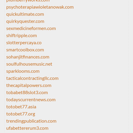
psychoterapiawioletanowak.com
quickultimate.com
quirkyquester.com
sexmedicineformen.com
shiftripple.com
slotterpercaya.co
smartcoolbox.com
sohanjitfinances.com
soulfulhousemusic.net
sparklooms.com
tacticalcontractingllc.com
thecapitalpowers.com
tobabet88slot3.com
todayscurrentnews.com
totobet77.asia
totobet77.org
trendingpublication.com
ufabettererum3.com