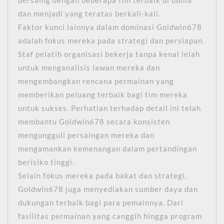
dan menjadi yang teratas berkali-kali.
Faktor kunci lainnya dalam dominasi Goldwin678
adalah fokus mereka pada strategi dan persiapan.
Staf pelatih organisasi bekerja tanpa kenal lelah
untuk menganalisis lawan mereka dan
mengembangkan rencana permainan yang
memberikan peluang terbaik bagi tim mereka
untuk sukses. Perhatian terhadap detail ini telah
membantu Goldwin678 secara konsisten
mengungguli persaingan mereka dan
mengamankan kemenangan dalam pertandingan
berisiko tinggi.
Selain fokus mereka pada bakat dan strategi,
Goldwin678 juga menyediakan sumber daya dan
dukungan terbaik bagi para pemainnya. Dari
fasilitas permainan yang canggih hingga program