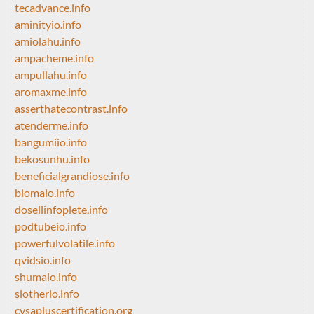
tecadvance.info
aminityio.info
amiolahu.info
ampacheme.info
ampullahu.info
aromaxme.info
asserthatecontrast.info
atenderme.info
bangumiio.info
bekosunhu.info
beneficialgrandiose.info
blomaio.info
dosellinfoplete.info
podtubeio.info
powerfulvolatile.info
qvidsio.info
shumaio.info
slotherio.info
cysapluscertification.org