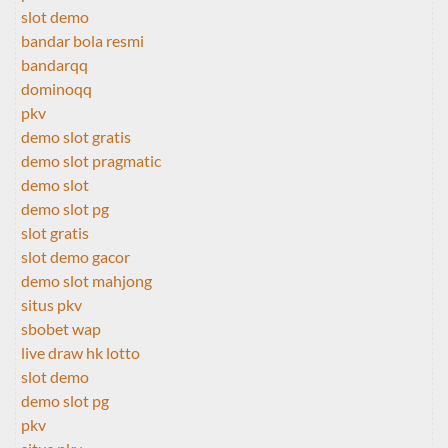
slot demo
bandar bola resmi
bandarqq
dominoqq
pkv
demo slot gratis
demo slot pragmatic
demo slot
demo slot pg
slot gratis
slot demo gacor
demo slot mahjong
situs pkv
sbobet wap
live draw hk lotto
slot demo
demo slot pg
pkv