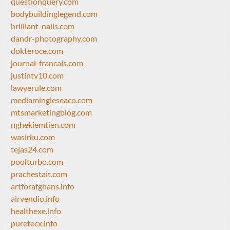
questionquery.com
bodybuildinglegend.com
brilliant-nails.com
dandr-photography.com
dokteroce.com
journal-francais.com
justintv10.com
lawyerule.com
mediamingleseaco.com
mtsmarketingblog.com
nghekiemtien.com
wasirku.com
tejas24.com
poolturbo.com
prachestait.com
artforafghans.info
airvendio.info
healthexe.info
puretecx.info