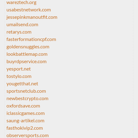
wareztech.org
usabestnetwork.com
jessepinkmanoutfit.com
umailsend.com
retarys.com
fasterformationcpf.com
goldensnuggles.com
lookbattlemap.com
buyrdpservice.com
yesport.net
tostylo.com
yougetthat.net
sportsnetclub.com
newbestcrypto.com
oxfordsave.com
iclassicgames.com
saung-artikel.com
fasthokivip2.com
observersports.com