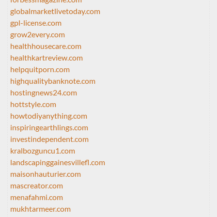
globalmarketlivetoday.com
gpl-license.com
grow2every.com
healthhousecare.com
healthkartreview.com
helpquitporn.com
highqualitybanknote.com
hostingnews24.com
hottstyle.com
howtodiyanything.com
inspiringearthlings.com
investindependent.com
kralbozguncu1.com
landscapinggainesvillefl.com
maisonhauturier.com
mascreator.com
menafahmi.com
mukhtarmeer.com