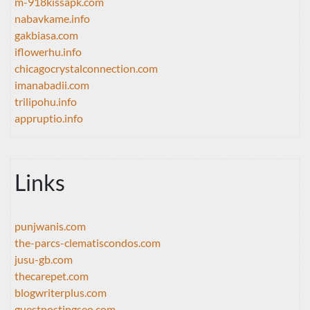
m-918kissapk.com
nabavkame.info
gakbiasa.com
iflowerhu.info
chicagocrystalconnection.com
imanabadii.com
trilipohu.info
appruptio.info
Links
punjwanis.com
the-parcs-clematiscondos.com
jusu-gb.com
thecarepet.com
blogwriterplus.com
guestpostingseo.com