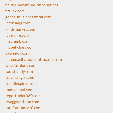
fielder-maximum-discount.net
fitfllex.com
genesisbusinesscredit.com
inforuang.com
kindsmarket.com
luvelylife.com
macramb.com
mypet-diary.com
oxweekly.com
panamacitydeckcontractors.com
westfashions.com
toolshandy.com
travelstager.com
trendinspires.com
rannyephul.com
reportradar360.com
swaggyfashion.com
taraftariumtv10.com