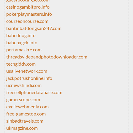
casinogambitpro.info
pokerplaymasters.info
courseoncourse.com
bantinbatdongsan247.com
bahednog.info
bahenxgek.info
pertamaskre.com
threadsvideoandphotodownloader.com
techgiddy.com
usalivenetwork.com
jackpotrushonline.info
ucnewshindi.com
freecellphonedatabase.com
gamersrope.com
exellewebmedia.com
free-gamestop.com
sinbadtravels.com
ukmagzine.com