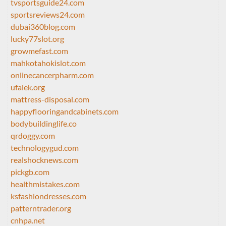
tvsportsguide24.com
sportsreviews24.com
dubai360blog.com
lucky77slot.org
growmefast.com
mahkotahokislot.com
onlinecancerpharm.com
ufalek.org
mattress-disposal.com
happyflooringandcabinets.com
bodybuildinglife.co
qrdoggy.com
technologygud.com
realshocknews.com
pickgb.com
healthmistakes.com
ksfashiondresses.com
patterntrader.org
cnhpa.net