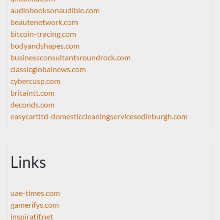
audiobooksonaudible.com
beautenetwork.com
bitcoin-tracing.com
bodyandshapes.com
businessconsultantsroundrock.com
classicglobalnews.com
cybercusp.com
britaintt.com
deconds.com
easycartltd-domesticcleaningservicesedinburgh.com
Links
uae-times.com
gamerifys.com
inspiratif.net