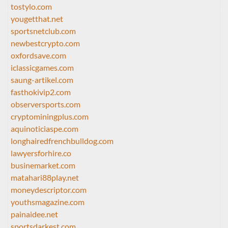
tostylo.com
yougetthat.net
sportsnetclub.com
newbestcrypto.com
oxfordsave.com
iclassicgames.com
saung-artikel.com
fasthokivip2.com
observersports.com
cryptominingplus.com
aquinoticiaspe.com
longhairedfrenchbulldog.com
lawyersforhire.co
businemarket.com
matahari88play.net
moneydescriptor.com
youthsmagazine.com
painaidee.net
sportsdarkest.com