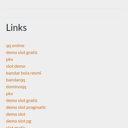
Links
qq online
demo slot gratis
pkv
slot demo
bandar bola resmi
bandarqq
dominoqq
pkv
demo slot gratis
demo slot pragmatic
demo slot
demo slot pg
slot gratis