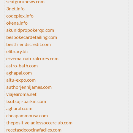
seatgurunews.com
3net.info
codeplex.info
okena.info
akunidpropokerqq.com
bespokecardetailing.com
bestfriendscredit.com
elibrary.biz
eczema-naturalcures.com
astro-bath.com
aghapal.com
altu-expo.com
authorjennijames.com
viajearoma.net
tsutsuji-parkin.com
agharab.com
cheapammousa.com
thepositiveladiessoccerclub.com
recetasdecocinafaciles.com