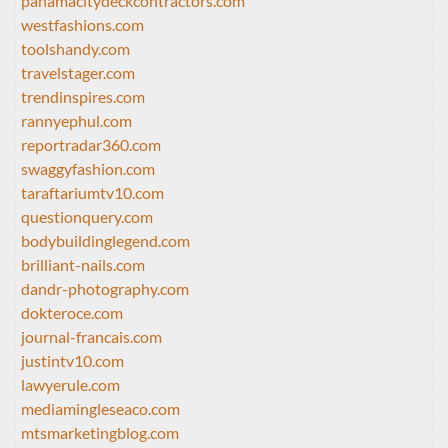
panamacitydeckcontractors.com
westfashions.com
toolshandy.com
travelstager.com
trendinspires.com
rannyephul.com
reportradar360.com
swaggyfashion.com
taraftariumtv10.com
questionquery.com
bodybuildinglegend.com
brilliant-nails.com
dandr-photography.com
dokteroce.com
journal-francais.com
justintv10.com
lawyerule.com
mediamingleseaco.com
mtsmarketingblog.com