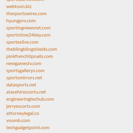
webtoon.biz
thesportswires.com
hyungpro.com
sportingnewsnet.com
sportstime24day.com
sporteslive.com
theblingblingshields.com
pinkfrenchtipnails.com
newgamestv.com
sportsgallerys.com
sportsmirrors.net
datasports.net
atasehirescortu.net
engineeringtechub.com
jerryescorts.com
attorneylegal.co
voomb.com
techgadgetpoint.com