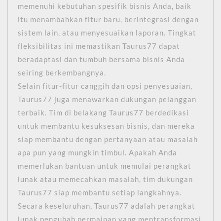
memenuhi kebutuhan spesifik bisnis Anda, baik
itu menambahkan fitur baru, berintegrasi dengan
sistem lain, atau menyesuaikan laporan. Tingkat
fleksibilitas ini memastikan Taurus77 dapat
beradaptasi dan tumbuh bersama bisnis Anda
seiring berkembangnya.
Selain fitur-fitur canggih dan opsi penyesuaian,
Taurus77 juga menawarkan dukungan pelanggan
terbaik. Tim di belakang Taurus77 berdedikasi
untuk membantu kesuksesan bisnis, dan mereka
siap membantu dengan pertanyaan atau masalah
apa pun yang mungkin timbul. Apakah Anda
memerlukan bantuan untuk memulai perangkat
lunak atau memecahkan masalah, tim dukungan
Taurus77 siap membantu setiap langkahnya.
Secara keseluruhan, Taurus77 adalah perangkat
lunak pengubah permainan yang mentransformasi