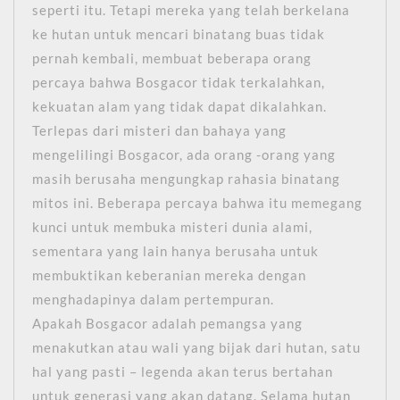
seperti itu. Tetapi mereka yang telah berkelana
ke hutan untuk mencari binatang buas tidak
pernah kembali, membuat beberapa orang
percaya bahwa Bosgacor tidak terkalahkan,
kekuatan alam yang tidak dapat dikalahkan.
Terlepas dari misteri dan bahaya yang
mengelilingi Bosgacor, ada orang -orang yang
masih berusaha mengungkap rahasia binatang
mitos ini. Beberapa percaya bahwa itu memegang
kunci untuk membuka misteri dunia alami,
sementara yang lain hanya berusaha untuk
membuktikan keberanian mereka dengan
menghadapinya dalam pertempuran.
Apakah Bosgacor adalah pemangsa yang
menakutkan atau wali yang bijak dari hutan, satu
hal yang pasti – legenda akan terus bertahan
untuk generasi yang akan datang. Selama hutan