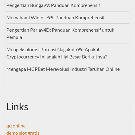
Pengertian Bunga99: Panduan Komprehensif
Memahami Winlose99: Panduan Komprehensif
Pengertian Parlay4D: Panduan Komprehensif untuk
Pemula
Mengeksplorasi Potensi Nagakoin99: Apakah
Cryptocurrency Ini adalah Hal Besar Berikutnya?
Mengapa MCPBet Merevolusi Industri Taruhan Online
Links
qq online
demo slot gratis