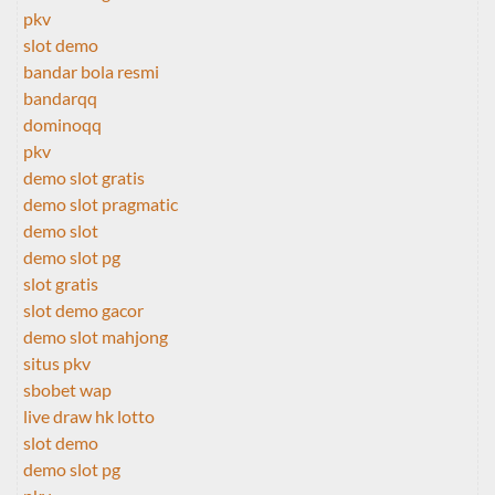
pkv
slot demo
bandar bola resmi
bandarqq
dominoqq
pkv
demo slot gratis
demo slot pragmatic
demo slot
demo slot pg
slot gratis
slot demo gacor
demo slot mahjong
situs pkv
sbobet wap
live draw hk lotto
slot demo
demo slot pg