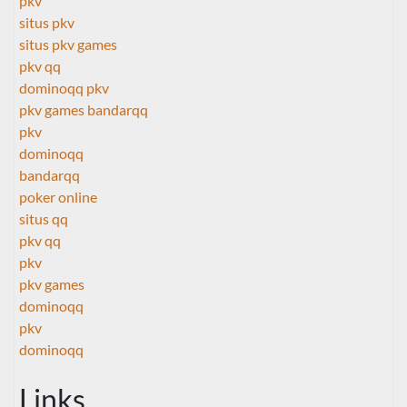
pkv
situs pkv
situs pkv games
pkv qq
dominoqq pkv
pkv games bandarqq
pkv
dominoqq
bandarqq
poker online
situs qq
pkv qq
pkv
pkv games
dominoqq
pkv
dominoqq
Links