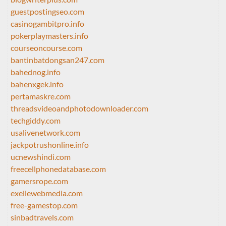
guestpostingseo.com
casinogambitpro.info
pokerplaymasters.info
courseoncourse.com
bantinbatdongsan247.com
bahednog.info
bahenxgek.info
pertamaskre.com
threadsvideoandphotodownloader.com
techgiddy.com
usalivenetwork.com
jackpotrushonline.info
ucnewshindi.com
freecellphonedatabase.com
gamersrope.com
exellewebmedia.com
free-gamestop.com
sinbadtravels.com