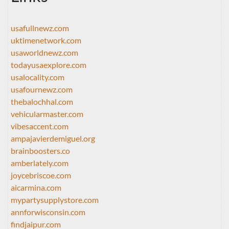
usafullnewz.com
uktimenetwork.com
usaworldnewz.com
todayusaexplore.com
usalocality.com
usafournewz.com
thebalochhal.com
vehicularmaster.com
vibesaccent.com
ampajavierdemiguel.org
brainboosters.co
amberlately.com
joycebriscoe.com
aicarmina.com
mypartysupplystore.com
annforwisconsin.com
findjaipur.com