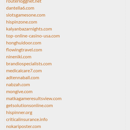
routerloggnet.net
dantella6.com
slotsgamesone.com
hispinzone.com
kalyanbazarnights.com
top-online-casino-usa.com
honghuidoor.com
flowingtravel.com
nineniki.com
brandiospecialists.com
medicalcare7.com
adtennaball.com
nabzah.com
mongive.com
matkagameresultsview.com
getsolutionsonline.com
hispinner.org
criticalinsurance.info
nokariposter.com