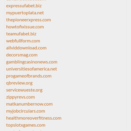
expressufabet.biz
mypuertoplata.net
thepioneerxpress.com
howtofixissue.com
teamufabet.biz
webfullform.com
allviddownload.com
decorsmag.com
gamblingcasinonews.com
universitiesofamerica.net
progameofbrands.com
qbreview.org
servicewueste.org
zippyrevs.com
matkanumbernow.com
myjobcirculars.com
healthmoreoverfitness.com
topslotxgames.com