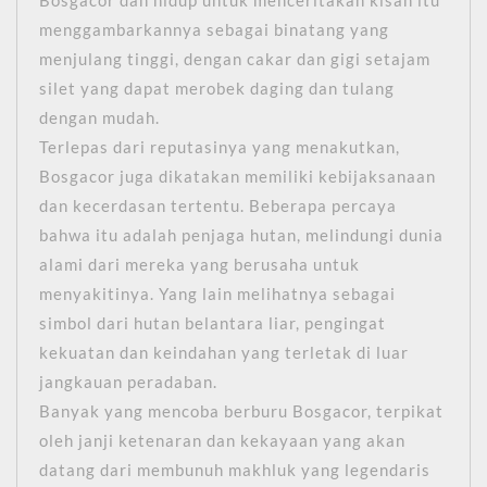
menggambarkannya sebagai binatang yang
menjulang tinggi, dengan cakar dan gigi setajam
silet yang dapat merobek daging dan tulang
dengan mudah.
Terlepas dari reputasinya yang menakutkan,
Bosgacor juga dikatakan memiliki kebijaksanaan
dan kecerdasan tertentu. Beberapa percaya
bahwa itu adalah penjaga hutan, melindungi dunia
alami dari mereka yang berusaha untuk
menyakitinya. Yang lain melihatnya sebagai
simbol dari hutan belantara liar, pengingat
kekuatan dan keindahan yang terletak di luar
jangkauan peradaban.
Banyak yang mencoba berburu Bosgacor, terpikat
oleh janji ketenaran dan kekayaan yang akan
datang dari membunuh makhluk yang legendaris