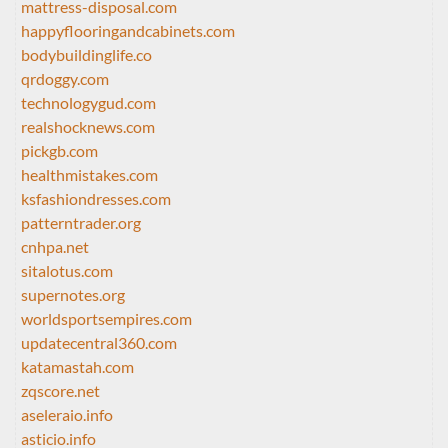
mattress-disposal.com
happyflooringandcabinets.com
bodybuildinglife.co
qrdoggy.com
technologygud.com
realshocknews.com
pickgb.com
healthmistakes.com
ksfashiondresses.com
patterntrader.org
cnhpa.net
sitalotus.com
supernotes.org
worldsportsempires.com
updatecentral360.com
katamastah.com
zqscore.net
aseleraio.info
asticio.info