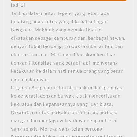
[ad_1]
Jauh di dalam hutan legend yang lebat, ada
binatang buas mitos yang dikenal sebagai
Bosgacor. Makhluk yang menakutkan ini
dikatakan sebagai campuran dari berbagai hewan,
dengan tubuh beruang, tanduk domba jantan, dan
ekor seekor ular. Matanya dikatakan bersinar
dengan intensitas yang berapi -api, menyerang
ketakutan ke dalam hati semua orang yang berani
menemukannya.
Legenda Bosgacor telah diturunkan dari generasi
ke generasi, dengan banyak kisah menceritakan
kekuatan dan keganasannya yang luar biasa.
Dikatakan untuk berkeliaran di hutan, berburu
mangsa dan menjaga wilayahnya dengan tekad
yang sengit. Mereka yang telah bertemu
Bosgacor dan hidup untuk menceritakan kisah itu