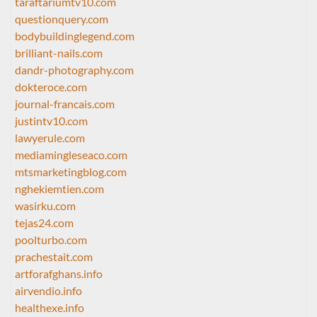
taraftariumtv10.com
questionquery.com
bodybuildinglegend.com
brilliant-nails.com
dandr-photography.com
dokteroce.com
journal-francais.com
justintv10.com
lawyerule.com
mediamingleseaco.com
mtsmarketingblog.com
nghekiemtien.com
wasirku.com
tejas24.com
poolturbo.com
prachestait.com
artforafghans.info
airvendio.info
healthexe.info