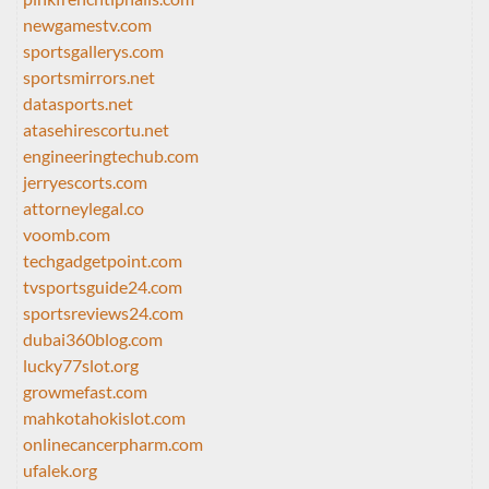
newgamestv.com
sportsgallerys.com
sportsmirrors.net
datasports.net
atasehirescortu.net
engineeringtechub.com
jerryescorts.com
attorneylegal.co
voomb.com
techgadgetpoint.com
tvsportsguide24.com
sportsreviews24.com
dubai360blog.com
lucky77slot.org
growmefast.com
mahkotahokislot.com
onlinecancerpharm.com
ufalek.org