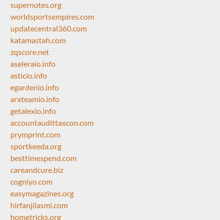
supernotes.org
worldsportsempires.com
updatecentral360.com
katamastah.com
zqscore.net
aseleraio.info
asticio.info
egardenio.info
arxteamio.info
getalexio.info
accountaudittaxcon.com
prymprint.com
sportkeeda.org
besttimespend.com
careandcure.biz
cogniyo.com
easymagazines.org
hirfanjilasmi.com
hometricks.org