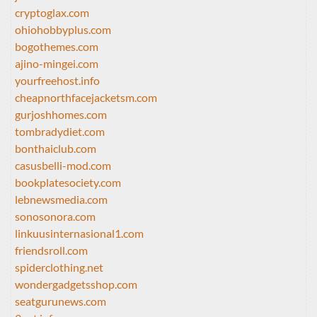
cryptoglax.com
ohiohobbyplus.com
bogothemes.com
ajino-mingei.com
yourfreehost.info
cheapnorthfacejacketsm.com
gurjoshhomes.com
tombradydiet.com
bonthaiclub.com
casusbelli-mod.com
bookplatesociety.com
lebnewsmedia.com
sonosonora.com
linkuusinternasional1.com
friendsroll.com
spiderclothing.net
wondergadgetsshop.com
seatgurunews.com