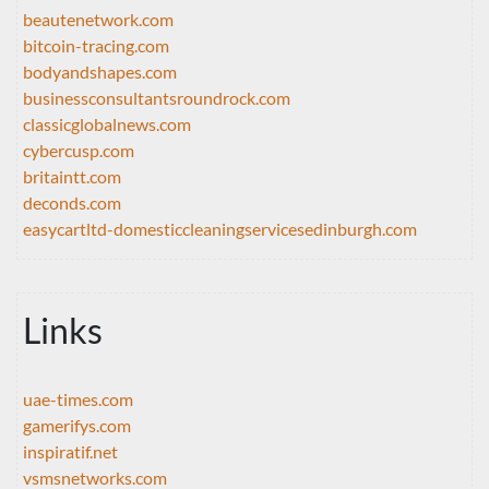
beautenetwork.com
bitcoin-tracing.com
bodyandshapes.com
businessconsultantsroundrock.com
classicglobalnews.com
cybercusp.com
britaintt.com
deconds.com
easycartltd-domesticcleaningservicesedinburgh.com
Links
uae-times.com
gamerifys.com
inspiratif.net
vsmsnetworks.com