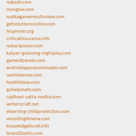
nabzah.com
mongive.com
matkagameresultsview.com
getsolutionsonline.com
hispinner.org
criticalinsurance.info
nokariposter.com
kalyan-guessing-nightplay.com
gameofpanels.com
androidappsdownloader.com
usetimenow.com
healthblow.com
gohelpmate.com
rajdhani-satta-matka.com
writerscraft.net
elearning-childprotection.com
wrestling4mena.com
knowledgeforall.info
brand2lastio.com