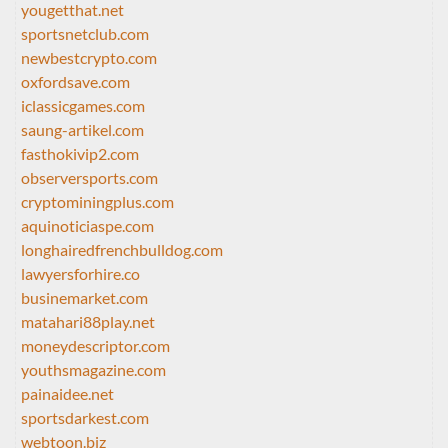
yougetthat.net
sportsnetclub.com
newbestcrypto.com
oxfordsave.com
iclassicgames.com
saung-artikel.com
fasthokivip2.com
observersports.com
cryptominingplus.com
aquinoticiaspe.com
longhairedfrenchbulldog.com
lawyersforhire.co
businemarket.com
matahari88play.net
moneydescriptor.com
youthsmagazine.com
painaidee.net
sportsdarkest.com
webtoon.biz