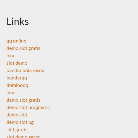
Links
qq online
demo slot gratis
pkv
slot demo
bandar bola resmi
bandarqq
dominoqq
pkv
demo slot gratis
demo slot pragmatic
demo slot
demo slot pg
slot gratis
slot demo gacor