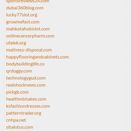
sportsreviews24.com
dubai360blog.com
lucky77slot.org
growmefast.com
mahkotahokislot.com
onlinecancerpharm.com
ufalek.org
mattress-disposal.com
happyflooringandcabinets.com
bodybuildinglife.co
qrdoggy.com
technologygud.com
realshocknews.com
pickgb.com
healthmistakes.com
ksfashiondresses.com
patterntrader.org
cnhpa.net
sitalotus.com