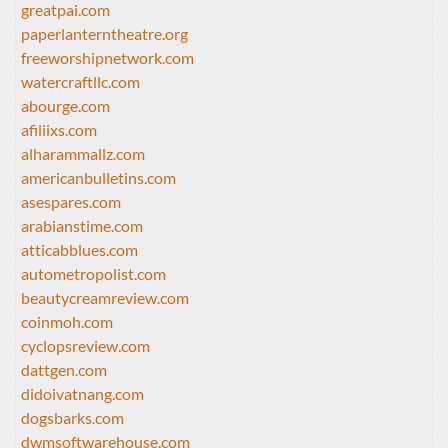
greatpai.com
paperlanterntheatre.org
freeworshipnetwork.com
watercraftllc.com
abourge.com
afiliixs.com
alharammallz.com
americanbulletins.com
asespares.com
arabianstime.com
atticabblues.com
autometropolist.com
beautycreamreview.com
coinmoh.com
cyclopsreview.com
dattgen.com
didoivatnang.com
dogsbarks.com
dwmsoftwarehouse.com