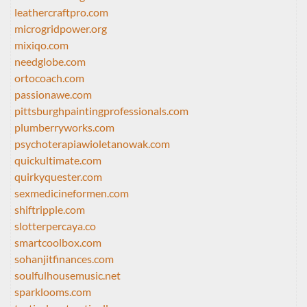
leathercraftpro.com
microgridpower.org
mixiqo.com
needglobe.com
ortocoach.com
passionawe.com
pittsburghpaintingprofessionals.com
plumberryworks.com
psychoterapiawioletanowak.com
quickultimate.com
quirkyquester.com
sexmedicineformen.com
shiftripple.com
slotterpercaya.co
smartcoolbox.com
sohanjitfinances.com
soulfulhousemusic.net
sparklooms.com