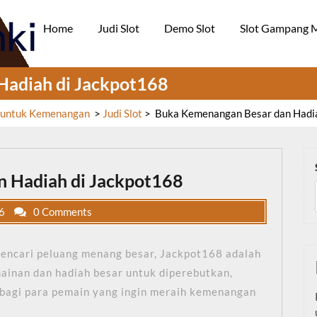
Home
Judi Slot
Demo Slot
Slot Gampang 
Hadiah di Jackpot168
00 untuk Kemenangan
>
Judi Slot
>
Buka Kemenangan Besar dan Hadia
 Hadiah di Jackpot168
6
0 Comments
mencari peluang menang besar, Jackpot168 adalah
ainan dan hadiah besar untuk diperebutkan,
a bagi para pemain yang ingin meraih kemenangan