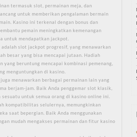
an termasuk slot, permainan meja, dan
irancang untuk memberikan pengalaman bermain
ain. Kasino ini terkenal dengan bonus dan
 membantu pemain meningkatkan kemenangan
a untuk mendapatkan jackpot.
8 adalah slot jackpot progresif, yang menawarkan
h besar yang bisa mencapai jutaan. Hadiah
ain yang beruntung mencapai kombinasi pemenang,
ing menguntungkan di kasino.
68 juga menawarkan berbagai permainan lain yang
ma berjam-jam. Baik Anda penggemar slot klasik,
a sesuatu untuk semua orang di kasino online ini.
lah kompatibilitas selulernya, memungkinkan
eka saat bepergian. Baik Anda menggunakan
engan mudah mengakses permainan dan fitur kasino