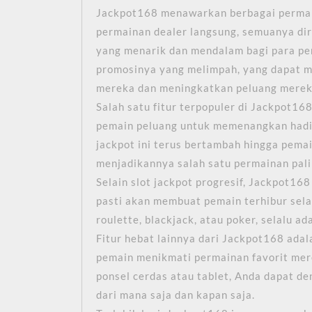
Jackpot168 menawarkan berbagai permain
permainan dealer langsung, semuanya d
yang menarik dan mendalam bagi para pem
promosinya yang melimpah, yang dapat
mereka dan meningkatkan peluang merek
Salah satu fitur terpopuler di Jackpot16
pemain peluang untuk memenangkan hadia
jackpot ini terus bertambah hingga pem
menjadikannya salah satu permainan pal
Selain slot jackpot progresif, Jackpot1
pasti akan membuat pemain terhibur sela
roulette, blackjack, atau poker, selalu ad
Fitur hebat lainnya dari Jackpot168 ada
pemain menikmati permainan favorit mer
ponsel cerdas atau tablet, Anda dapat d
dari mana saja dan kapan saja.