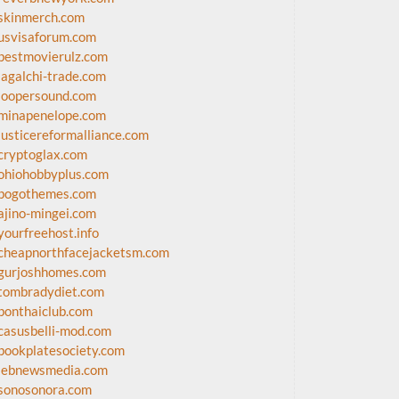
skinmerch.com
usvisaforum.com
bestmovierulz.com
jagalchi-trade.com
loopersound.com
minapenelope.com
justicereformalliance.com
cryptoglax.com
ohiohobbyplus.com
bogothemes.com
ajino-mingei.com
yourfreehost.info
cheapnorthfacejacketsm.com
gurjoshhomes.com
tombradydiet.com
bonthaiclub.com
casusbelli-mod.com
bookplatesociety.com
lebnewsmedia.com
sonosonora.com