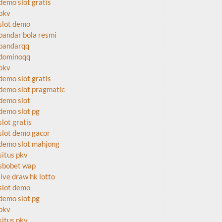
demo slot gratis
pkv
slot demo
bandar bola resmi
bandarqq
dominoqq
pkv
demo slot gratis
demo slot pragmatic
demo slot
demo slot pg
slot gratis
slot demo gacor
demo slot mahjong
situs pkv
sbobet wap
live draw hk lotto
slot demo
demo slot pg
pkv
situs pkv