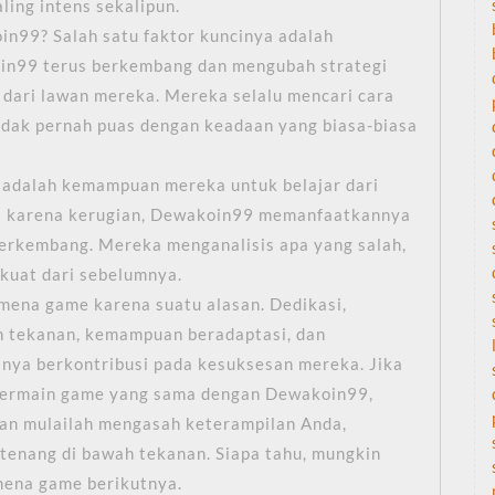
ling intens sekalipun.
in99? Salah satu faktor kuncinya adalah
n99 terus berkembang dan mengubah strategi
 dari lawan mereka. Mereka selalu mencari cara
idak pernah puas dengan keadaan yang biasa-biasa
 adalah kemampuan mereka untuk belajar dari
ti karena kerugian, Dewakoin99 memanfaatkannya
erkembang. Mereka menganalisis apa yang salah,
kuat dari sebelumnya.
ena game karena suatu alasan. Dedikasi,
ah tekanan, kemampuan beradaptasi, dan
nya berkontribusi pada kesuksesan mereka. Jika
 bermain game yang sama dengan Dewakoin99,
dan mulailah mengasah keterampilan Anda,
 tenang di bawah tekanan. Siapa tahu, mungkin
mena game berikutnya.