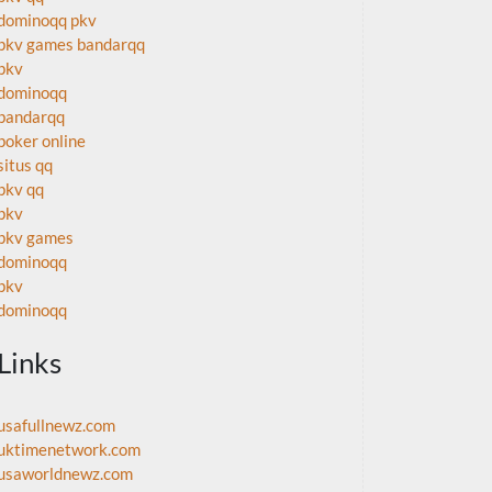
dominoqq pkv
pkv games bandarqq
pkv
dominoqq
bandarqq
poker online
situs qq
pkv qq
pkv
pkv games
dominoqq
pkv
dominoqq
Links
usafullnewz.com
uktimenetwork.com
usaworldnewz.com