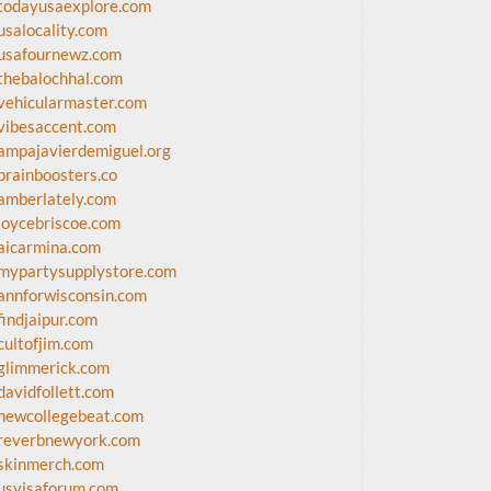
todayusaexplore.com
usalocality.com
usafournewz.com
thebalochhal.com
vehicularmaster.com
vibesaccent.com
ampajavierdemiguel.org
brainboosters.co
amberlately.com
joycebriscoe.com
aicarmina.com
mypartysupplystore.com
annforwisconsin.com
findjaipur.com
cultofjim.com
glimmerick.com
davidfollett.com
newcollegebeat.com
reverbnewyork.com
skinmerch.com
usvisaforum.com