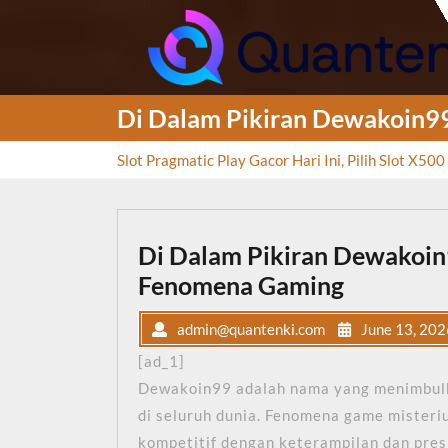
Skip
to
content
Di Dalam Pikiran Dewakoin99
Slot Pragmatic Play Gacor Hari Ini, Pilih Slot X5
Di Dalam Pikiran Dewakoin9
Fenomena Gaming
admin@quantenki.com
June 13, 202
[ad_1]
Dewakoin99 adalah nama yang menimbulk
di seluruh dunia. Fenomena game misteri
kompetitif dengan keterampilan dan presi