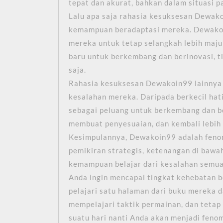
tepat dan akurat, bahkan dalam situasi pa
Lalu apa saja rahasia kesuksesan Dewako
kemampuan beradaptasi mereka. Dewakoi
mereka untuk tetap selangkah lebih maju
baru untuk berkembang dan berinovasi, t
saja.
Rahasia kesuksesan Dewakoin99 lainnya
kesalahan mereka. Daripada berkecil ha
sebagai peluang untuk berkembang dan b
membuat penyesuaian, dan kembali lebih 
Kesimpulannya, Dewakoin99 adalah fenom
pemikiran strategis, ketenangan di baw
kemampuan belajar dari kesalahan semua
Anda ingin mencapai tingkat kehebatan
pelajari satu halaman dari buku mereka 
mempelajari taktik permainan, dan tetap
suatu hari nanti Anda akan menjadi feno