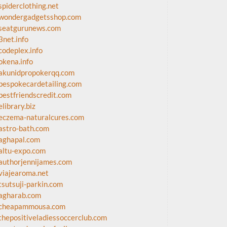
spiderclothing.net
wondergadgetsshop.com
seatgurunews.com
3net.info
codeplex.info
okena.info
akunidpropokerqq.com
bespokecardetailing.com
bestfriendscredit.com
elibrary.biz
eczema-naturalcures.com
astro-bath.com
aghapal.com
altu-expo.com
authorjennijames.com
viajearoma.net
tsutsuji-parkin.com
agharab.com
cheapammousa.com
thepositiveladiessoccerclub.com