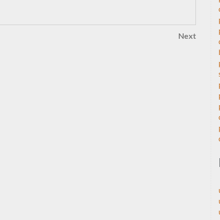
Next
Next
Post