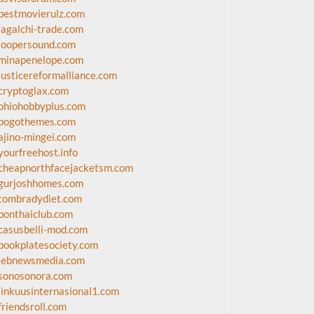
bestmovierulz.com
jagalchi-trade.com
loopersound.com
minapenelope.com
justicereformalliance.com
cryptoglax.com
ohiohobbyplus.com
bogothemes.com
ajino-mingei.com
yourfreehost.info
cheapnorthfacejacketsm.com
gurjoshhomes.com
tombradydiet.com
bonthaiclub.com
casusbelli-mod.com
bookplatesociety.com
lebnewsmedia.com
sonosonora.com
linkuusinternasional1.com
friendsroll.com