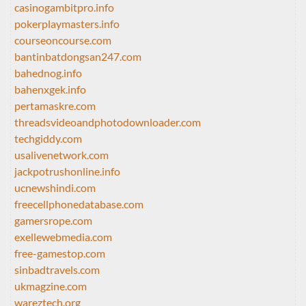
casinogambitpro.info
pokerplaymasters.info
courseoncourse.com
bantinbatdongsan247.com
bahednog.info
bahenxgek.info
pertamaskre.com
threadsvideoandphotodownloader.com
techgiddy.com
usalivenetwork.com
jackpotrushonline.info
ucnewshindi.com
freecellphonedatabase.com
gamersrope.com
exellewebmedia.com
free-gamestop.com
sinbadtravels.com
ukmagzine.com
wareztech.org