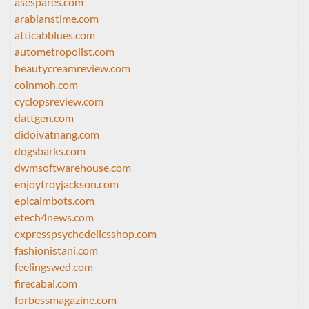
asespares.com
arabianstime.com
atticabblues.com
autometropolist.com
beautycreamreview.com
coinmoh.com
cyclopsreview.com
dattgen.com
didoivatnang.com
dogsbarks.com
dwmsoftwarehouse.com
enjoytroyjackson.com
epicaimbots.com
etech4news.com
expresspsychedelicsshop.com
fashionistani.com
feelingswed.com
firecabal.com
forbessmagazine.com