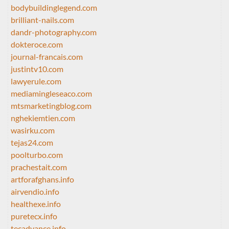
bodybuildinglegend.com
brilliant-nails.com
dandr-photography.com
dokteroce.com
journal-francais.com
justintv10.com
lawyerule.com
mediamingleseaco.com
mtsmarketingblog.com
nghekiemtien.com
wasirku.com
tejas24.com
poolturbo.com
prachestait.com
artforafghans.info
airvendio.info
healthexe.info
puretecx.info
tecadvance.info