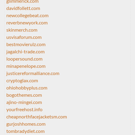
glimmerick.com
davidfollett.com
newcollegebeat.com
reverbnewyork.com
skinmerch.com
usvisaforum.com
bestmovierulz.com
jagalchi-trade.com
loopersound.com
minapenelope.com
justicereformalliance.com
cryptoglax.com
ohiohobbyplus.com
bogothemes.com
ajino-mingei.com
yourfreehost.info
cheapnorthfacejacketsm.com
gurjoshhomes.com
tombradydiet.com