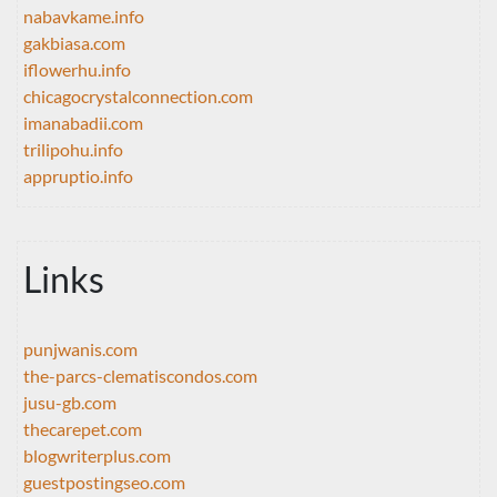
nabavkame.info
gakbiasa.com
iflowerhu.info
chicagocrystalconnection.com
imanabadii.com
trilipohu.info
appruptio.info
Links
punjwanis.com
the-parcs-clematiscondos.com
jusu-gb.com
thecarepet.com
blogwriterplus.com
guestpostingseo.com