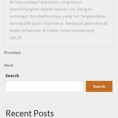
dirinya sebagai kekuatan yang harus
diperhitungkan dalam industri ini. Dengan
semangat dan dedikasinya yang tak tergoyahkan,
Sarang188 pasti akan terus membuat gebrakan di
dunia influencer di tahun-tahun mendatang.
[ad_2]
Post
Previous
Previous
Post
navigation
Next
Next
Post
Search
Search
Recent Posts