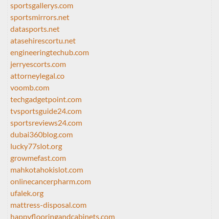
sportsgallerys.com
sportsmirrors.net
datasports.net
atasehirescortu.net
engineeringtechub.com
jerryescorts.com
attorneylegal.co
voomb.com
techgadgetpoint.com
tvsportsguide24.com
sportsreviews24.com
dubai360blog.com
lucky77slot.org
growmefast.com
mahkotahokislot.com
onlinecancerpharm.com
ufalek.org
mattress-disposal.com
happyflooringandcabinets.com