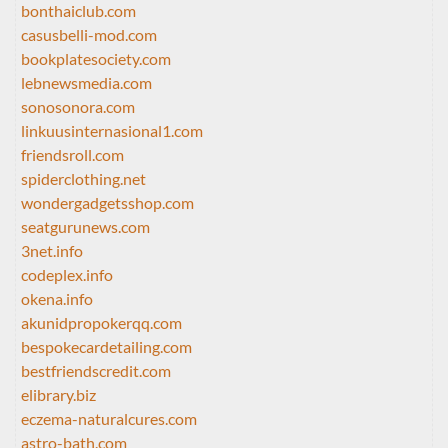
bonthaiclub.com
casusbelli-mod.com
bookplatesociety.com
lebnewsmedia.com
sonosonora.com
linkuusinternasional1.com
friendsroll.com
spiderclothing.net
wondergadgetsshop.com
seatgurunews.com
3net.info
codeplex.info
okena.info
akunidpropokerqq.com
bespokecardetailing.com
bestfriendscredit.com
elibrary.biz
eczema-naturalcures.com
astro-bath.com