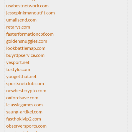
usabestnetwork.com
jessepinkmanoutfit.com
umailsend.com
retarys.com
fasterformationcpf.com
goldensnuggles.com
lookbattlemap.com
buyrdpservice.com
yesport.net
tostylo.com
yougetthat.net
sportsnetclub.com
newbestcrypto.com
oxfordsave.com
iclassicgames.com
saung-artikel.com
fasthokivip2.com
observersports.com