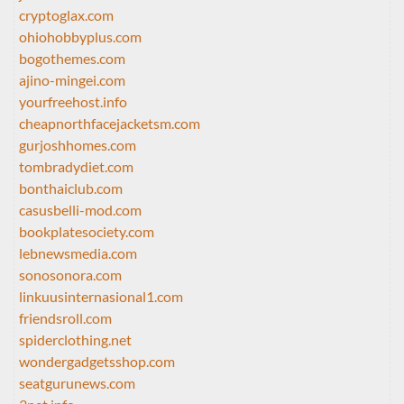
cryptoglax.com
ohiohobbyplus.com
bogothemes.com
ajino-mingei.com
yourfreehost.info
cheapnorthfacejacketsm.com
gurjoshhomes.com
tombradydiet.com
bonthaiclub.com
casusbelli-mod.com
bookplatesociety.com
lebnewsmedia.com
sonosonora.com
linkuusinternasional1.com
friendsroll.com
spiderclothing.net
wondergadgetsshop.com
seatgurunews.com