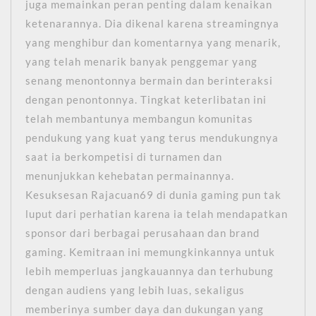
juga memainkan peran penting dalam kenaikan
ketenarannya. Dia dikenal karena streamingnya
yang menghibur dan komentarnya yang menarik,
yang telah menarik banyak penggemar yang
senang menontonnya bermain dan berinteraksi
dengan penontonnya. Tingkat keterlibatan ini
telah membantunya membangun komunitas
pendukung yang kuat yang terus mendukungnya
saat ia berkompetisi di turnamen dan
menunjukkan kehebatan permainannya.
Kesuksesan Rajacuan69 di dunia gaming pun tak
luput dari perhatian karena ia telah mendapatkan
sponsor dari berbagai perusahaan dan brand
gaming. Kemitraan ini memungkinkannya untuk
lebih memperluas jangkauannya dan terhubung
dengan audiens yang lebih luas, sekaligus
memberinya sumber daya dan dukungan yang