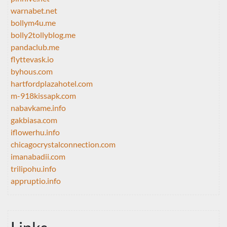
warnabet.net
bollym4u.me
bolly2tollyblog.me
pandaclub.me
flyttevask.io
byhous.com
hartfordplazahotel.com
m-918kissapk.com
nabavkame.info
gakbiasa.com
iflowerhu.info
chicagocrystalconnection.com
imanabadii.com
trilipohu.info
appruptio.info