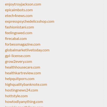
enjoytroyjackson.com
epicaimbots.com
etech4news.com
expresspsychedelicsshop.com
fashionistani.com
feelingswed.com
firecabal.com
forbessmagazine.com
globalmarketlivetoday.com
gpl-license.com
grow2every.com
healthhousecare.com
healthkartreview.com
helpquitporn.com
highqualitybanknote.com
hostingnews24.com
hottstyle.com
howtodiyanything.com