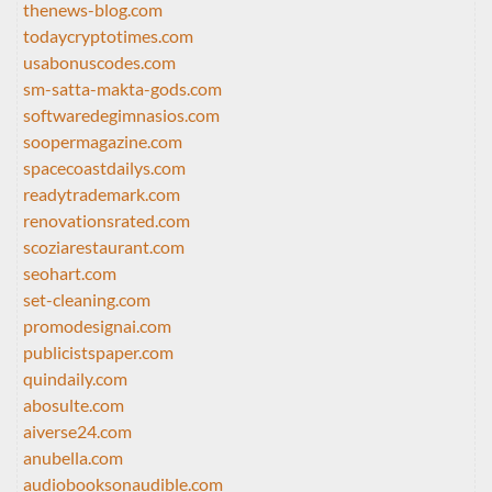
thenews-blog.com
todaycryptotimes.com
usabonuscodes.com
sm-satta-makta-gods.com
softwaredegimnasios.com
soopermagazine.com
spacecoastdailys.com
readytrademark.com
renovationsrated.com
scoziarestaurant.com
seohart.com
set-cleaning.com
promodesignai.com
publicistspaper.com
quindaily.com
abosulte.com
aiverse24.com
anubella.com
audiobooksonaudible.com