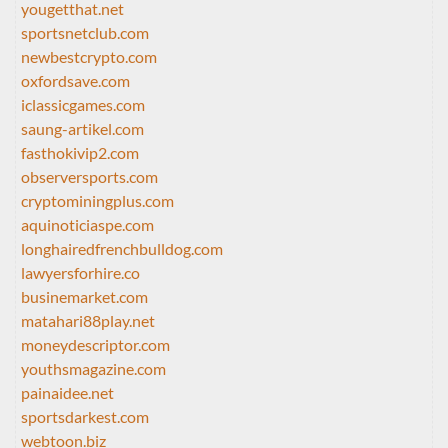
yougetthat.net
sportsnetclub.com
newbestcrypto.com
oxfordsave.com
iclassicgames.com
saung-artikel.com
fasthokivip2.com
observersports.com
cryptominingplus.com
aquinoticiaspe.com
longhairedfrenchbulldog.com
lawyersforhire.co
businemarket.com
matahari88play.net
moneydescriptor.com
youthsmagazine.com
painaidee.net
sportsdarkest.com
webtoon.biz