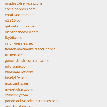
usadigitalservices.com
socialhoppers.com
creativedream.net
n2315.com
getwebonline.com
onlyfansheaven.com
lky08.com
ralph-fiennes.net
fielder-maximum-discount.net
fitfllex.com
genesisbusinesscredit.com
inforuang.com
kindsmarket.com
luvelylife.com
macramb.com
mypet-diary.com
oxweekly.com
panamacitydeckcontractors.com
westfashions.com