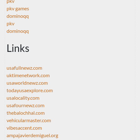
pkv
pkv games
dominoqq
pkv
dominoqq
Links
usafullnewz.com
uktimenetwork.com
usaworldnewz.com
todayusaexplore.com
usalocality.com
usafournewz.com
thebalochhal.com
vehicularmaster.com
vibesaccent.com
ampajavierdemiguel.org