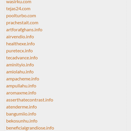
wasirku.com
tejas24.com
poolturbo.com
prachestait.com
artforafghans.info
airvendio.info
healthexe.info
puretecx.info
tecadvance.info
aminityio.info
amiolahu.info
ampacheme.info
ampullahu.info
aromaxme.info
asserthatecontrast.info
atenderme.info
bangumiio.info
bekosunhu.info
beneficialgrandiose.info