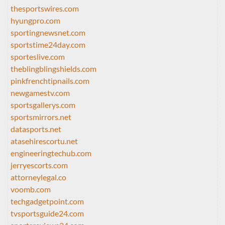
thesportswires.com
hyungpro.com
sportingnewsnet.com
sportstime24day.com
sporteslive.com
theblingblingshields.com
pinkfrenchtipnails.com
newgamestv.com
sportsgallerys.com
sportsmirrors.net
datasports.net
atasehirescortu.net
engineeringtechub.com
jerryescorts.com
attorneylegal.co
voomb.com
techgadgetpoint.com
tvsportsguide24.com