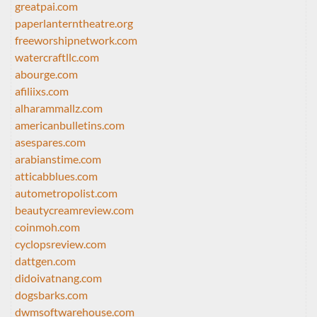
greatpai.com
paperlanterntheatre.org
freeworshipnetwork.com
watercraftllc.com
abourge.com
afiliixs.com
alharammallz.com
americanbulletins.com
asespares.com
arabianstime.com
atticabblues.com
autometropolist.com
beautycreamreview.com
coinmoh.com
cyclopsreview.com
dattgen.com
didoivatnang.com
dogsbarks.com
dwmsoftwarehouse.com