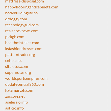
mattress-disposal.com
happyflooringandcabinets.com
bodybuildinglife.co
qrdoggy.com
technologygud.com
realshocknews.com
pickgb.com
healthmistakes.com
ksfashiondresses.com
patterntrader.org
cnhpa.net
sitalotus.com
supernotes.org
worldsportsempires.com
updatecentral360.com
katamastah.com
zqscore.net
aseleraio.info
asticio.info