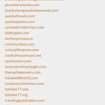
plumberryworks.com
psychoterapiawioletanowak.com
quickultimate.com
quirkyquester.com
sexmedicineformen.com
shiftripple.com
slotterpercaya.co
smartcoolbox.com
sohanjitfinances.com
soulfulhousemusic.net
sparklooms.com
tacticalcontractingllc.com
thecapitalpowers.com
tobabet88slot3.com
todayscurrentnews.com
totobet77.asia
totobet77.org
trendingpublication.com