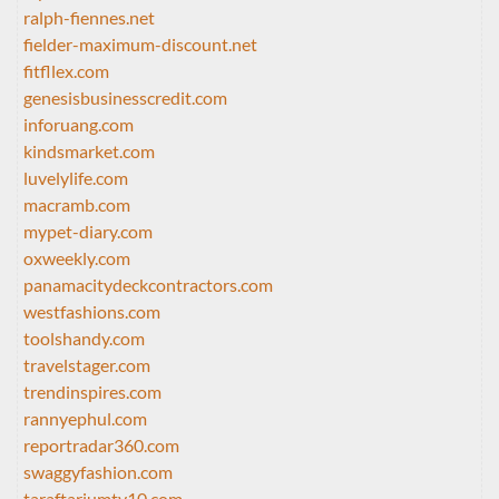
ralph-fiennes.net
fielder-maximum-discount.net
fitfllex.com
genesisbusinesscredit.com
inforuang.com
kindsmarket.com
luvelylife.com
macramb.com
mypet-diary.com
oxweekly.com
panamacitydeckcontractors.com
westfashions.com
toolshandy.com
travelstager.com
trendinspires.com
rannyephul.com
reportradar360.com
swaggyfashion.com
taraftariumtv10.com