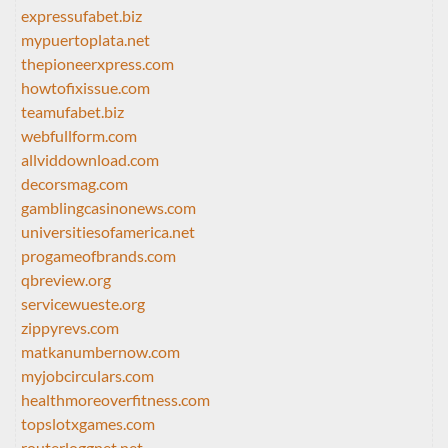
expressufabet.biz
mypuertoplata.net
thepioneerxpress.com
howtofixissue.com
teamufabet.biz
webfullform.com
allviddownload.com
decorsmag.com
gamblingcasinonews.com
universitiesofamerica.net
progameofbrands.com
qbreview.org
servicewueste.org
zippyrevs.com
matkanumbernow.com
myjobcirculars.com
healthmoreoverfitness.com
topslotxgames.com
routerloggnet.net