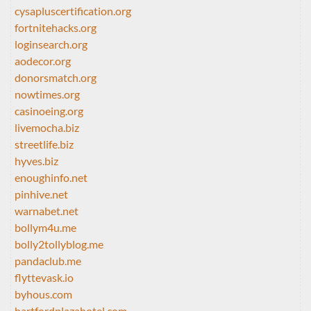
cysapluscertification.org
fortnitehacks.org
loginsearch.org
aodecor.org
donorsmatch.org
nowtimes.org
casinoeing.org
livemocha.biz
streetlife.biz
hyves.biz
enoughinfo.net
pinhive.net
warnabet.net
bollym4u.me
bolly2tollyblog.me
pandaclub.me
flyttevask.io
byhous.com
hartfordplazahotel.com