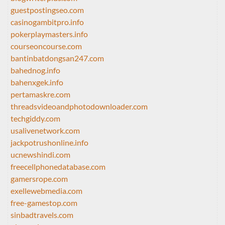
guestpostingseo.com
casinogambitpro.info
pokerplaymasters.info
courseoncourse.com
bantinbatdongsan247.com
bahednog.info
bahenxgek.info
pertamaskre.com
threadsvideoandphotodownloader.com
techgiddy.com
usalivenetwork.com
jackpotrushonline.info
ucnewshindi.com
freecellphonedatabase.com
gamersrope.com
exellewebmedia.com
free-gamestop.com
sinbadtravels.com