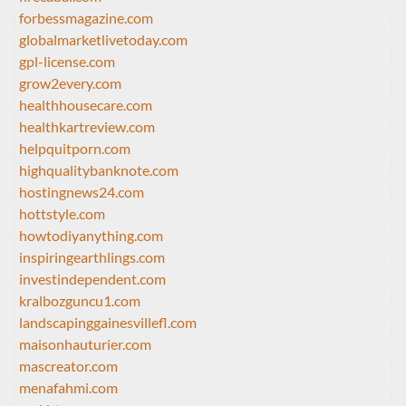
forbessmagazine.com
globalmarketlivetoday.com
gpl-license.com
grow2every.com
healthhousecare.com
healthkartreview.com
helpquitporn.com
highqualitybanknote.com
hostingnews24.com
hottstyle.com
howtodiyanything.com
inspiringearthlings.com
investindependent.com
kralbozguncu1.com
landscapinggainesvillefl.com
maisonhauturier.com
mascreator.com
menafahmi.com