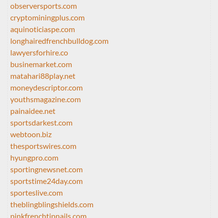
observersports.com
cryptominingplus.com
aquinoticiaspe.com
longhairedfrenchbulldog.com
lawyersforhire.co
businemarket.com
matahari88play.net
moneydescriptor.com
youthsmagazine.com
painaidee.net
sportsdarkest.com
webtoon.biz
thesportswires.com
hyungpro.com
sportingnewsnet.com
sportstime24day.com
sporteslive.com
theblingblingshields.com
pinkfrenchtipnails.com