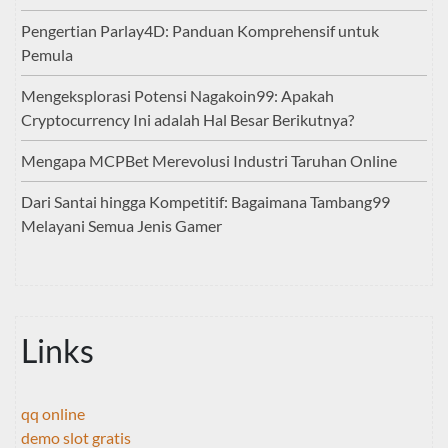
Pengertian Parlay4D: Panduan Komprehensif untuk
Pemula
Mengeksplorasi Potensi Nagakoin99: Apakah
Cryptocurrency Ini adalah Hal Besar Berikutnya?
Mengapa MCPBet Merevolusi Industri Taruhan Online
Dari Santai hingga Kompetitif: Bagaimana Tambang99
Melayani Semua Jenis Gamer
Links
qq online
demo slot gratis