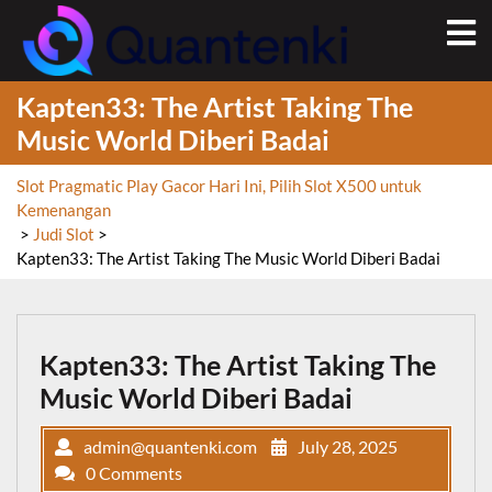
Skip
O
to
M
content
Kapten33: The Artist Taking The
Music World Diberi Badai
Slot Pragmatic Play Gacor Hari Ini, Pilih Slot X500 untuk
Kemenangan
>
Judi Slot
>
Kapten33: The Artist Taking The Music World Diberi Badai
Kapten33: The Artist Taking The
Music World Diberi Badai
admin@quantenki.com
July 28, 2025
0 Comments