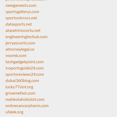
newgamestv.com
sportsgallerys.com
sportsmirrors.net
datasports.net
atasehirescortu.net
engineeringtechub.com
jerryescorts.com
attorneylegal.co
voomb.com
techgadgetpoint.com
tvsportsguide24.com
sportsreviews24.com
dubai360blog.com
lucky77slot.org
growmefast.com
mahkotahokislot.com
onlinecancerpharm.com
ufalek.org