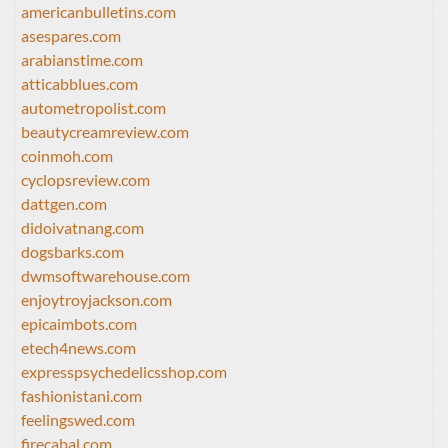
americanbulletins.com
asespares.com
arabianstime.com
atticabblues.com
autometropolist.com
beautycreamreview.com
coinmoh.com
cyclopsreview.com
dattgen.com
didoivatnang.com
dogsbarks.com
dwmsoftwarehouse.com
enjoytroyjackson.com
epicaimbots.com
etech4news.com
expresspsychedelicsshop.com
fashionistani.com
feelingswed.com
firecabal.com