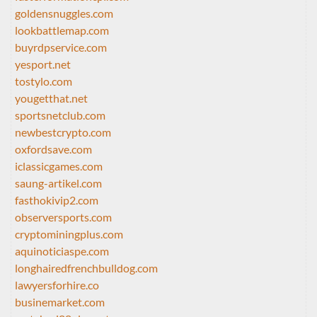
goldensnuggles.com
lookbattlemap.com
buyrdpservice.com
yesport.net
tostylo.com
yougetthat.net
sportsnetclub.com
newbestcrypto.com
oxfordsave.com
iclassicgames.com
saung-artikel.com
fasthokivip2.com
observersports.com
cryptominingplus.com
aquinoticiaspe.com
longhairedfrenchbulldog.com
lawyersforhire.co
businemarket.com