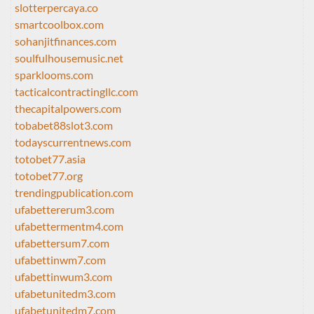
slotterpercaya.co
smartcoolbox.com
sohanjitfinances.com
soulfulhousemusic.net
sparklooms.com
tacticalcontractingllc.com
thecapitalpowers.com
tobabet88slot3.com
todayscurrentnews.com
totobet77.asia
totobet77.org
trendingpublication.com
ufabettererum3.com
ufabettermentm4.com
ufabettersum7.com
ufabettinwm7.com
ufabettinwum3.com
ufabetunitedm3.com
ufabetunitedm7.com