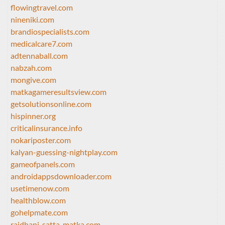
flowingtravel.com
nineniki.com
brandiospecialists.com
medicalcare7.com
adtennaball.com
nabzah.com
mongive.com
matkagameresultsview.com
getsolutionsonline.com
hispinner.org
criticalinsurance.info
nokariposter.com
kalyan-guessing-nightplay.com
gameofpanels.com
androidappsdownloader.com
usetimenow.com
healthblow.com
gohelpmate.com
rajdhani-satta-matka.com