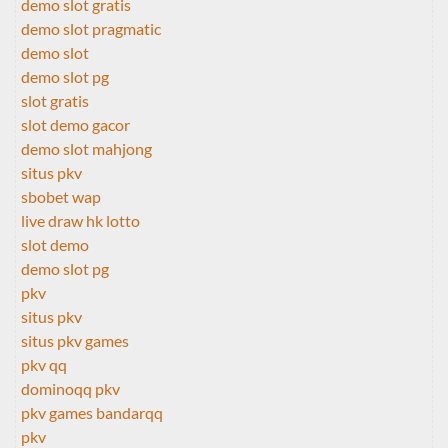
demo slot gratis
demo slot pragmatic
demo slot
demo slot pg
slot gratis
slot demo gacor
demo slot mahjong
situs pkv
sbobet wap
live draw hk lotto
slot demo
demo slot pg
pkv
situs pkv
situs pkv games
pkv qq
dominoqq pkv
pkv games bandarqq
pkv