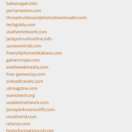
bahenxgek.info
pertamaskre.com
threadsvideoandphotodownloader.com
techgiddy.com
usalivenetwork.com
jackpotrushonline.info
ucnewshindi.com
freecellphonedatabase.com
gamersrope.com
exellewebmedia.com
free-gamestop.com
sinbadtravels.com
ukmagzine.com
wareztech.org
usabestnetwork.com
jessepinkmanoutfit.com
umailsend.com
retarys.com
fasterformationcpf.com