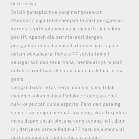
berikutnya.
Selain gameplaynya yang mengesankan,
Paduka77 juga telah menjadi favorit penggemar
karena kepribadiannya yang menarik dan sikap
positif. Apakah dia berinteraksi dengan
penggemar di media sosial atau berpartisipasi
dalam wawancara, Paduka77 selalu tampil
sebagai asli dan sederhana, membuatnya mudah
untuk di-root baik di dalam maupun di luar arena
game.
Dengan bakat, etos kerja, dan karisma, tidak
mengherankan bahwa Paduka77 dengan cepat
naik ke puncak dunia esports. Fans dan pesaing
sama -sama ingin melihat apa yang akan terjadi di
masa depan untuk bintang yang sedang naik daun
ini, dan jelas bahwa Paduka77 baru saja memulai
perjalanannya menuju kebesaran game.