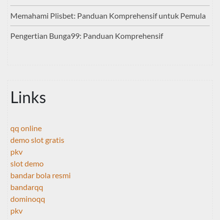
Memahami Plisbet: Panduan Komprehensif untuk Pemula
Pengertian Bunga99: Panduan Komprehensif
Links
qq online
demo slot gratis
pkv
slot demo
bandar bola resmi
bandarqq
dominoqq
pkv