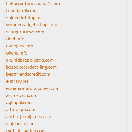
linkuusinternasional1.com
friendsroll.com
spiderclothing.net
wondergadgetsshop.com
seatgurunews.com
3net.info
codeplex.info
okena.info
akunidpropokerqq.com
bespokecardetailing.com
bestfriendscredit.com
elibrary.biz
eczema-naturalcures.com
astro-bath.com
aghapal.com
altu-expo.com
authorjennijames.com
viajearoma.net
tsutsuji-parkin.com