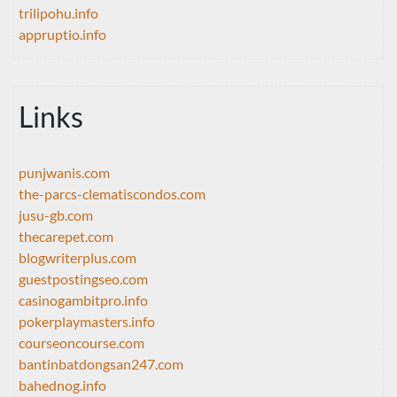
trilipohu.info
appruptio.info
Links
punjwanis.com
the-parcs-clematiscondos.com
jusu-gb.com
thecarepet.com
blogwriterplus.com
guestpostingseo.com
casinogambitpro.info
pokerplaymasters.info
courseoncourse.com
bantinbatdongsan247.com
bahednog.info