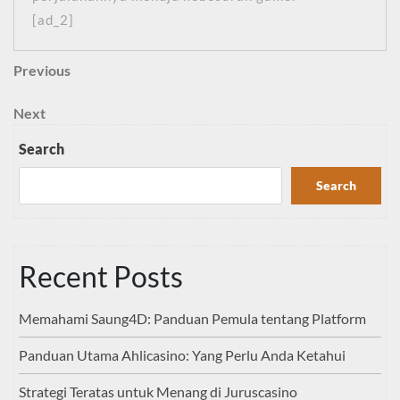
[ad_2]
Post
Previous
Previous
Post
navigation
Next
Next
Post
Search
Search
Recent Posts
Memahami Saung4D: Panduan Pemula tentang Platform
Panduan Utama Ahlicasino: Yang Perlu Anda Ketahui
Strategi Teratas untuk Menang di Juruscasino