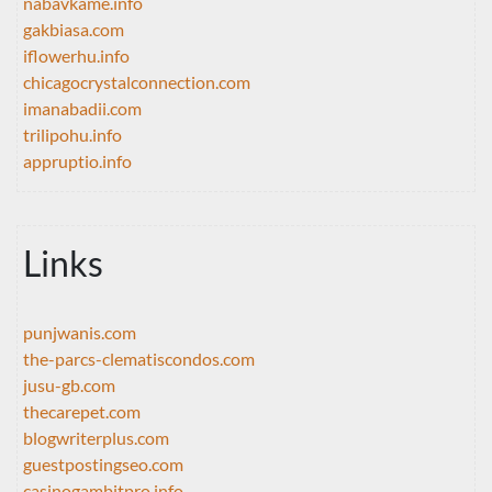
nabavkame.info
gakbiasa.com
iflowerhu.info
chicagocrystalconnection.com
imanabadii.com
trilipohu.info
appruptio.info
Links
punjwanis.com
the-parcs-clematiscondos.com
jusu-gb.com
thecarepet.com
blogwriterplus.com
guestpostingseo.com
casinogambitpro.info