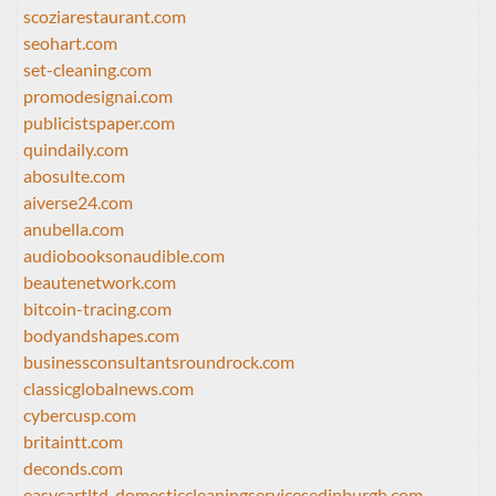
scoziarestaurant.com
seohart.com
set-cleaning.com
promodesignai.com
publicistspaper.com
quindaily.com
abosulte.com
aiverse24.com
anubella.com
audiobooksonaudible.com
beautenetwork.com
bitcoin-tracing.com
bodyandshapes.com
businessconsultantsroundrock.com
classicglobalnews.com
cybercusp.com
britaintt.com
deconds.com
easycartltd-domesticcleaningservicesedinburgh.com