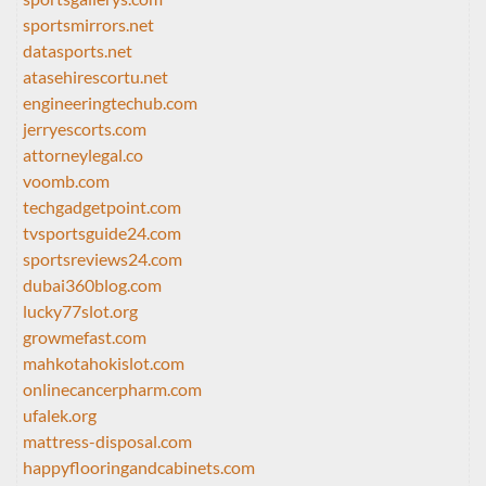
sportsmirrors.net
datasports.net
atasehirescortu.net
engineeringtechub.com
jerryescorts.com
attorneylegal.co
voomb.com
techgadgetpoint.com
tvsportsguide24.com
sportsreviews24.com
dubai360blog.com
lucky77slot.org
growmefast.com
mahkotahokislot.com
onlinecancerpharm.com
ufalek.org
mattress-disposal.com
happyflooringandcabinets.com