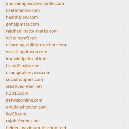
androidappsdownloader.com
usetimenow.com
healthblow.com
gohelpmate.com
rajdhani-satta-matka.com
writerscraft.net
elearning-childprotection.com
wrestling4mena.com
knowledgeforall.info
brand2lastio.com
usadigitalservices.com
socialhoppers.com
creativedream.net
n2315.com
getwebonline.com
onlyfansheaven.com
lky08.com
ralph-fiennes.net
fielder-maximum-discount.net