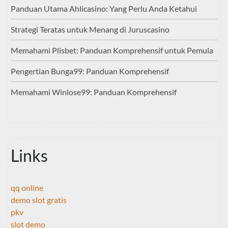
Panduan Utama Ahlicasino: Yang Perlu Anda Ketahui
Strategi Teratas untuk Menang di Juruscasino
Memahami Plisbet: Panduan Komprehensif untuk Pemula
Pengertian Bunga99: Panduan Komprehensif
Memahami Winlose99: Panduan Komprehensif
Links
qq online
demo slot gratis
pkv
slot demo