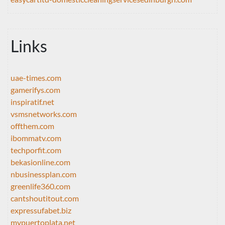
Links
uae-times.com
gamerifys.com
inspiratif.net
vsmsnetworks.com
offthem.com
ibommatv.com
techporfit.com
bekasionline.com
nbusinessplan.com
greenlife360.com
cantshoutitout.com
expressufabet.biz
mypuertoplata.net