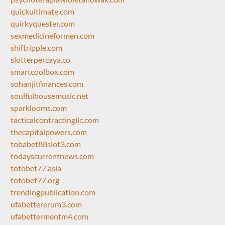
quickultimate.com
quirkyquester.com
sexmedicineformen.com
shiftripple.com
slotterpercaya.co
smartcoolbox.com
sohanjitfinances.com
soulfulhousemusic.net
sparklooms.com
tacticalcontractingllc.com
thecapitalpowers.com
tobabet88slot3.com
todayscurrentnews.com
totobet77.asia
totobet77.org
trendingpublication.com
ufabettererum3.com
ufabettermentm4.com