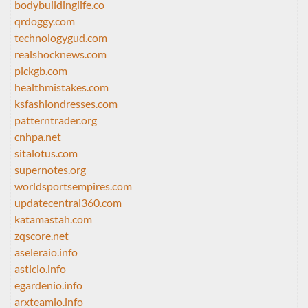
bodybuildinglife.co
qrdoggy.com
technologygud.com
realshocknews.com
pickgb.com
healthmistakes.com
ksfashiondresses.com
patterntrader.org
cnhpa.net
sitalotus.com
supernotes.org
worldsportsempires.com
updatecentral360.com
katamastah.com
zqscore.net
aseleraio.info
asticio.info
egardenio.info
arxteamio.info