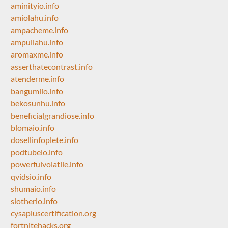
aminityio.info
amiolahu.info
ampacheme.info
ampullahu.info
aromaxme.info
asserthatecontrast.info
atenderme.info
bangumiio.info
bekosunhu.info
beneficialgrandiose.info
blomaio.info
dosellinfoplete.info
podtubeio.info
powerfulvolatile.info
qvidsio.info
shumaio.info
slotherio.info
cysapluscertification.org
fortnitehacks.org