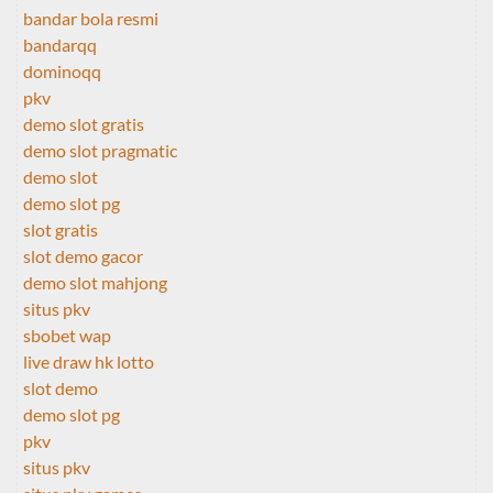
bandar bola resmi
bandarqq
dominoqq
pkv
demo slot gratis
demo slot pragmatic
demo slot
demo slot pg
slot gratis
slot demo gacor
demo slot mahjong
situs pkv
sbobet wap
live draw hk lotto
slot demo
demo slot pg
pkv
situs pkv