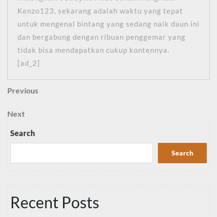
Kenzo123, sekarang adalah waktu yang tepat
untuk mengenal bintang yang sedang naik daun ini
dan bergabung dengan ribuan penggemar yang
tidak bisa mendapatkan cukup kontennya.
[ad_2]
Post
Previous
Previous
Post
navigation
Next
Next
Post
Search
Search
Recent Posts