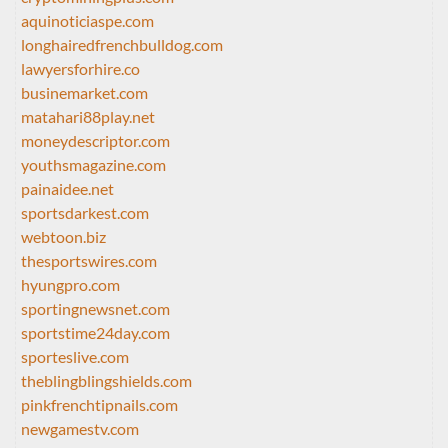
aquinoticiaspe.com
longhairedfrenchbulldog.com
lawyersforhire.co
businemarket.com
matahari88play.net
moneydescriptor.com
youthsmagazine.com
painaidee.net
sportsdarkest.com
webtoon.biz
thesportswires.com
hyungpro.com
sportingnewsnet.com
sportstime24day.com
sporteslive.com
theblingblingshields.com
pinkfrenchtipnails.com
newgamestv.com