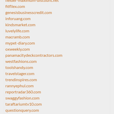
fielder-maximum-discount.net
fitfllex.com
genesisbusinesscredit.com
inforuang.com
kindsmarket.com
luvelylife.com
macramb.com
mypet-diary.com
oxweekly.com
panamacitydeckcontractors.com
westfashions.com
toolshandy.com
travelstager.com
trendinspires.com
rannyephul.com
reportradar360.com
swaggyfashion.com
taraftariumtv10.com
questionquery.com