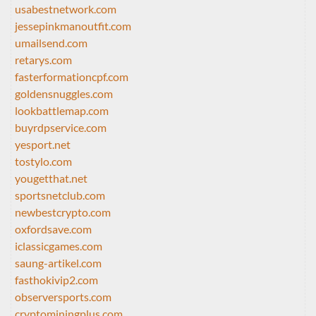
usabestnetwork.com
jessepinkmanoutfit.com
umailsend.com
retarys.com
fasterformationcpf.com
goldensnuggles.com
lookbattlemap.com
buyrdpservice.com
yesport.net
tostylo.com
yougetthat.net
sportsnetclub.com
newbestcrypto.com
oxfordsave.com
iclassicgames.com
saung-artikel.com
fasthokivip2.com
observersports.com
cryptominingplus.com