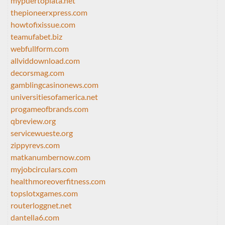
mypuertoplata.net
thepioneerxpress.com
howtofixissue.com
teamufabet.biz
webfullform.com
allviddownload.com
decorsmag.com
gamblingcasinonews.com
universitiesofamerica.net
progameofbrands.com
qbreview.org
servicewueste.org
zippyrevs.com
matkanumbernow.com
myjobcirculars.com
healthmoreoverfitness.com
topslotxgames.com
routerloggnet.net
dantella6.com