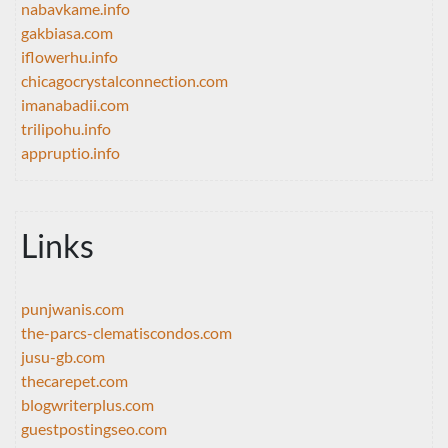
nabavkame.info
gakbiasa.com
iflowerhu.info
chicagocrystalconnection.com
imanabadii.com
trilipohu.info
appruptio.info
Links
punjwanis.com
the-parcs-clematiscondos.com
jusu-gb.com
thecarepet.com
blogwriterplus.com
guestpostingseo.com