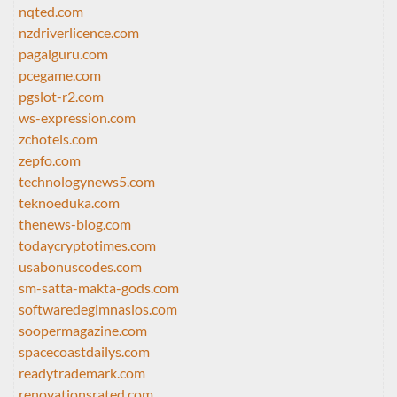
nqted.com
nzdriverlicence.com
pagalguru.com
pcegame.com
pgslot-r2.com
ws-expression.com
zchotels.com
zepfo.com
technologynews5.com
teknoeduka.com
thenews-blog.com
todaycryptotimes.com
usabonuscodes.com
sm-satta-makta-gods.com
softwaredegimnasios.com
soopermagazine.com
spacecoastdailys.com
readytrademark.com
renovationsrated.com