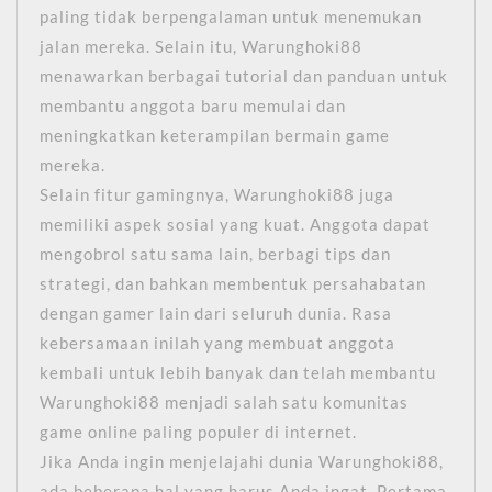
paling tidak berpengalaman untuk menemukan
jalan mereka. Selain itu, Warunghoki88
menawarkan berbagai tutorial dan panduan untuk
membantu anggota baru memulai dan
meningkatkan keterampilan bermain game
mereka.
Selain fitur gamingnya, Warunghoki88 juga
memiliki aspek sosial yang kuat. Anggota dapat
mengobrol satu sama lain, berbagi tips dan
strategi, dan bahkan membentuk persahabatan
dengan gamer lain dari seluruh dunia. Rasa
kebersamaan inilah yang membuat anggota
kembali untuk lebih banyak dan telah membantu
Warunghoki88 menjadi salah satu komunitas
game online paling populer di internet.
Jika Anda ingin menjelajahi dunia Warunghoki88,
ada beberapa hal yang harus Anda ingat. Pertama