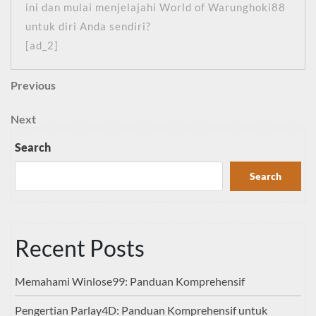
ini dan mulai menjelajahi World of Warunghoki88
untuk diri Anda sendiri?
[ad_2]
Post
Previous
Previous
Post
navigation
Next
Next
Post
Search
Search
Recent Posts
Memahami Winlose99: Panduan Komprehensif
Pengertian Parlay4D: Panduan Komprehensif untuk