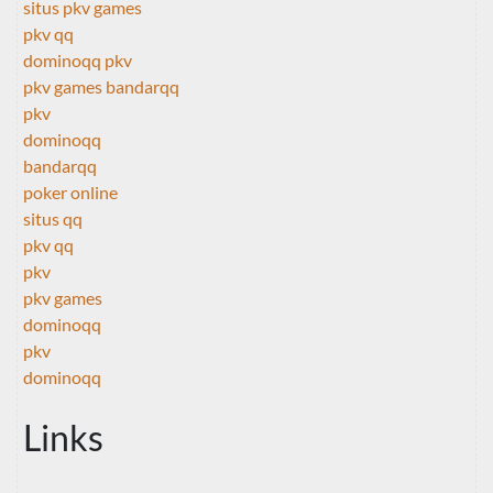
situs pkv games
pkv qq
dominoqq pkv
pkv games bandarqq
pkv
dominoqq
bandarqq
poker online
situs qq
pkv qq
pkv
pkv games
dominoqq
pkv
dominoqq
Links