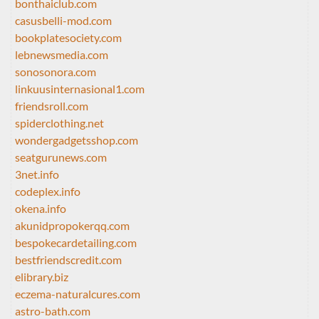
bonthaiclub.com
casusbelli-mod.com
bookplatesociety.com
lebnewsmedia.com
sonosonora.com
linkuusinternasional1.com
friendsroll.com
spiderclothing.net
wondergadgetsshop.com
seatgurunews.com
3net.info
codeplex.info
okena.info
akunidpropokerqq.com
bespokecardetailing.com
bestfriendscredit.com
elibrary.biz
eczema-naturalcures.com
astro-bath.com