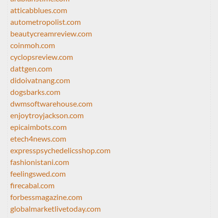
atticabblues.com
autometropolist.com
beautycreamreview.com
coinmoh.com
cyclopsreview.com
dattgen.com
didoivatnang.com
dogsbarks.com
dwmsoftwarehouse.com
enjoytroyjackson.com
epicaimbots.com
etech4news.com
expresspsychedelicsshop.com
fashionistani.com
feelingswed.com
firecabal.com
forbessmagazine.com
globalmarketlivetoday.com