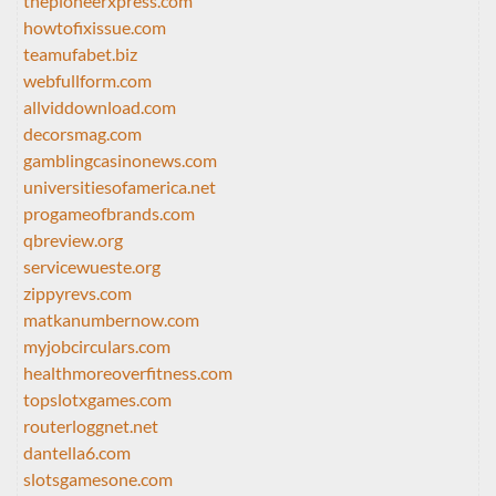
thepioneerxpress.com
howtofixissue.com
teamufabet.biz
webfullform.com
allviddownload.com
decorsmag.com
gamblingcasinonews.com
universitiesofamerica.net
progameofbrands.com
qbreview.org
servicewueste.org
zippyrevs.com
matkanumbernow.com
myjobcirculars.com
healthmoreoverfitness.com
topslotxgames.com
routerloggnet.net
dantella6.com
slotsgamesone.com