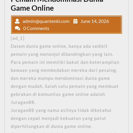
Game Online
admin@quantenki.com
June 14, 2026
0 Comments
[ad_1]
Dalam dunia game online, hanya ada sedikit
pemain yang menonjol dibandingkan yang lain.
Para pemain ini memiliki bakat dan keterampilan
bawaan yang membedakan mereka dari pesaing,
dan mereka mampu mendominasi dunia game
dengan mudah. Salah satu pemain yang membuat
gebrakan di komunitas game online adalah
Juragan88.
Juragan88 yang nama aslinya tidak diketahui
dengan cepat menjadi kekuatan yang patut
diperhitungkan di dunia game online.