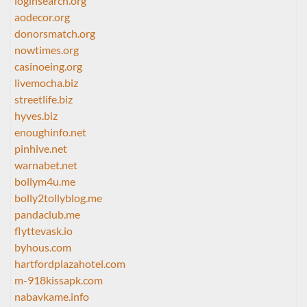
loginsearch.org
aodecor.org
donorsmatch.org
nowtimes.org
casinoeing.org
livemocha.biz
streetlife.biz
hyves.biz
enoughinfo.net
pinhive.net
warnabet.net
bollym4u.me
bolly2tollyblog.me
pandaclub.me
flyttevask.io
byhous.com
hartfordplazahotel.com
m-918kissapk.com
nabavkame.info