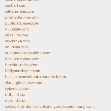
seohart.com
set-cleaning.com
promodesignai.com
publicistspaper.com
quindaily.com
abosulte.com
aiverse24.com
anubella.com
audiobooksonaudible.com
beautenetwork.com
bitcoin-tracing.com
bodyandshapes.com
businessconsultantsroundrock.com
classicglobalnews.com
cybercusp.com
britaintt.com
deconds.com
easycartltd-domesticcleaningservicesedinburgh.com