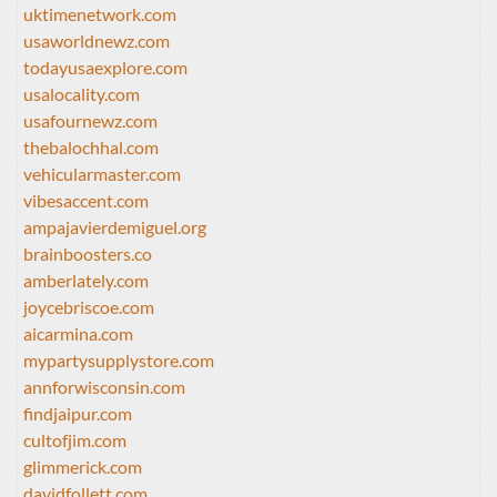
uktimenetwork.com
usaworldnewz.com
todayusaexplore.com
usalocality.com
usafournewz.com
thebalochhal.com
vehicularmaster.com
vibesaccent.com
ampajavierdemiguel.org
brainboosters.co
amberlately.com
joycebriscoe.com
aicarmina.com
mypartysupplystore.com
annforwisconsin.com
findjaipur.com
cultofjim.com
glimmerick.com
davidfollett.com