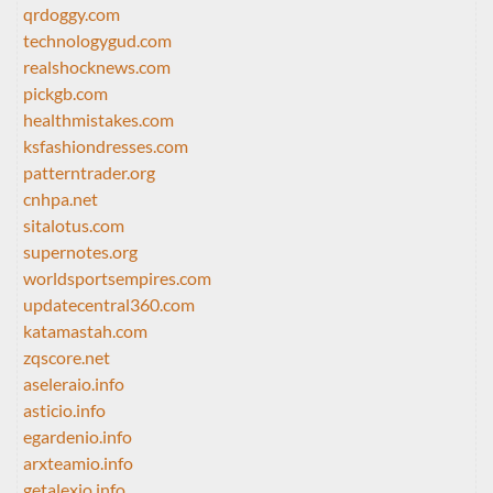
qrdoggy.com
technologygud.com
realshocknews.com
pickgb.com
healthmistakes.com
ksfashiondresses.com
patterntrader.org
cnhpa.net
sitalotus.com
supernotes.org
worldsportsempires.com
updatecentral360.com
katamastah.com
zqscore.net
aseleraio.info
asticio.info
egardenio.info
arxteamio.info
getalexio.info