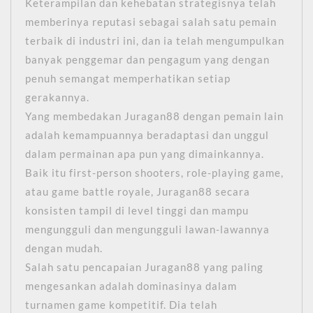
Keterampilan dan kehebatan strategisnya telah
memberinya reputasi sebagai salah satu pemain
terbaik di industri ini, dan ia telah mengumpulkan
banyak penggemar dan pengagum yang dengan
penuh semangat memperhatikan setiap
gerakannya.
Yang membedakan Juragan88 dengan pemain lain
adalah kemampuannya beradaptasi dan unggul
dalam permainan apa pun yang dimainkannya.
Baik itu first-person shooters, role-playing game,
atau game battle royale, Juragan88 secara
konsisten tampil di level tinggi dan mampu
mengungguli dan mengungguli lawan-lawannya
dengan mudah.
Salah satu pencapaian Juragan88 yang paling
mengesankan adalah dominasinya dalam
turnamen game kompetitif. Dia telah