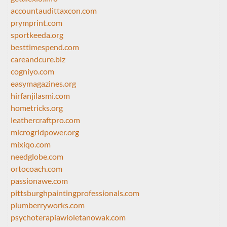
accountaudittaxcon.com
prymprint.com
sportkeeda.org
besttimespend.com
careandcure.biz
cogniyo.com
easymagazines.org
hirfanjilasmi.com
hometricks.org
leathercraftpro.com
microgridpower.org
mixiqo.com
needglobe.com
ortocoach.com
passionawe.com
pittsburghpaintingprofessionals.com
plumberryworks.com
psychoterapiawioletanowak.com