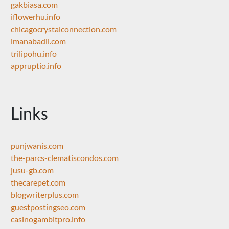
gakbiasa.com
iflowerhu.info
chicagocrystalconnection.com
imanabadii.com
trilipohu.info
appruptio.info
Links
punjwanis.com
the-parcs-clematiscondos.com
jusu-gb.com
thecarepet.com
blogwriterplus.com
guestpostingseo.com
casinogambitpro.info