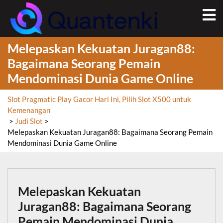
Skip
O
to
M
content
Melepaskan Kekuatan Juragan88:
Bagaimana Seorang Pemain
Mendominasi Dunia Game Online
Slot Pragmatic Play Gacor Hari Ini, Pilih Slot X500 untuk
Kemenangan
>
Judi Slot
>
Melepaskan Kekuatan Juragan88: Bagaimana Seorang Pemain
Mendominasi Dunia Game Online
Melepaskan Kekuatan
Juragan88: Bagaimana Seorang
Pemain Mendominasi Dunia