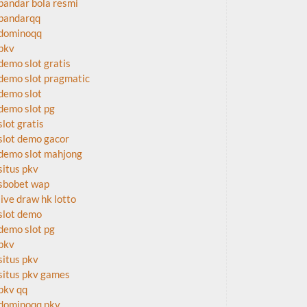
bandar bola resmi
bandarqq
dominoqq
pkv
demo slot gratis
demo slot pragmatic
demo slot
demo slot pg
slot gratis
slot demo gacor
demo slot mahjong
situs pkv
sbobet wap
live draw hk lotto
slot demo
demo slot pg
pkv
situs pkv
situs pkv games
pkv qq
dominoqq pkv