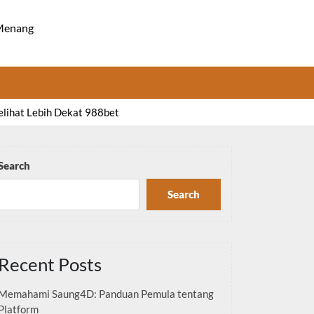
Menang
elihat Lebih Dekat 988bet
Search
Search
Recent Posts
Memahami Saung4D: Panduan Pemula tentang
Platform