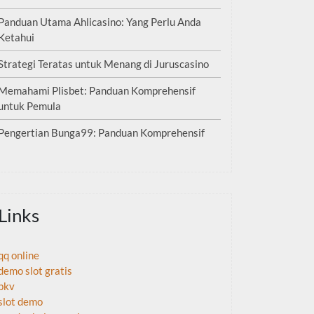
Panduan Utama Ahlicasino: Yang Perlu Anda
Ketahui
Strategi Teratas untuk Menang di Juruscasino
Memahami Plisbet: Panduan Komprehensif
untuk Pemula
Pengertian Bunga99: Panduan Komprehensif
Links
qq online
demo slot gratis
pkv
slot demo