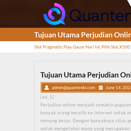
Skip
to
content
Tujuan Utama Perjudian Onli
Slot Pragmatic Play Gacor Hari Ini, Pilih Slot X5
Tujuan Utama Perjudian Onl
admin@quantenki.com
June 14, 202
[ad_1]
Perjudian online menjadi semakin popule
banyak orang beralih ke internet untuk
menang besar. Dengan banyaknya situs per
untuk mengetahui mana yang merupakan pi