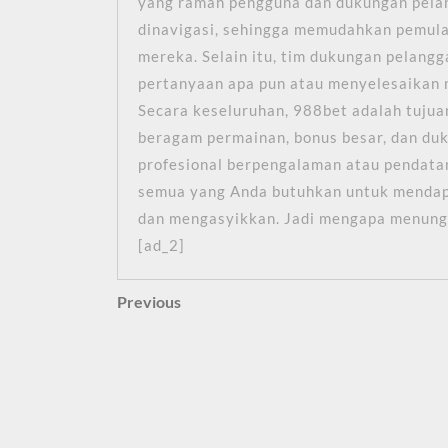
yang ramah pengguna dan dukungan pelang
dinavigasi, sehingga memudahkan pemula
mereka. Selain itu, tim dukungan pelang
pertanyaan apa pun atau menyelesaikan 
Secara keseluruhan, 988bet adalah tujua
beragam permainan, bonus besar, dan du
profesional berpengalaman atau pendatang
semua yang Anda butuhkan untuk menda
dan mengasyikkan. Jadi mengapa menunggu
[ad_2]
Post
Previous
Previous
Post
navigation