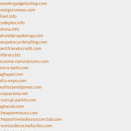
wondergadgetsshop.com
seatgurunews.com
3net.info
codeplex.info
okena.info
akunidpropokerqq.com
bespokecardetailing.com
bestfriendscredit.com
elibrary.biz
eczema-naturalcures.com
astro-bath.com
aghapal.com
altu-expo.com
authorjennijames.com
viajearoma.net
tsutsuji-parkin.com
agharab.com
cheapammousa.com
thepositiveladiessoccerclub.com
recetasdecocinafaciles.com