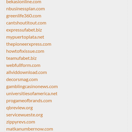
bekasionline.com
nbusinessplan.com
greenlife360.com
cantshoutitout.com
expressufabet.biz
mypuertoplata.net
thepioneerxpress.com
howtofixissue.com
teamufabet.biz
webfullform.com
allviddownload.com
decorsmag.com
gamblingcasinonews.com
universitiesofamerica.net
progameofbrands.com
qbreview.org
servicewueste.org
zippyrevs.com
matkanumbernow.com