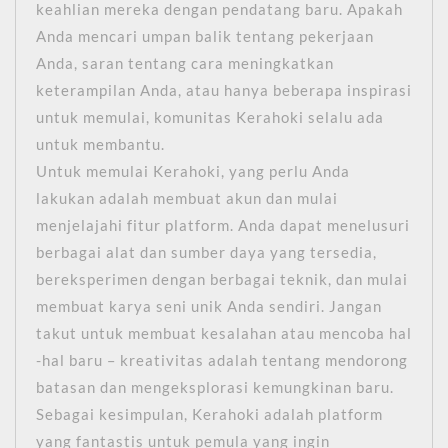
keahlian mereka dengan pendatang baru. Apakah
Anda mencari umpan balik tentang pekerjaan
Anda, saran tentang cara meningkatkan
keterampilan Anda, atau hanya beberapa inspirasi
untuk memulai, komunitas Kerahoki selalu ada
untuk membantu.
Untuk memulai Kerahoki, yang perlu Anda
lakukan adalah membuat akun dan mulai
menjelajahi fitur platform. Anda dapat menelusuri
berbagai alat dan sumber daya yang tersedia,
bereksperimen dengan berbagai teknik, dan mulai
membuat karya seni unik Anda sendiri. Jangan
takut untuk membuat kesalahan atau mencoba hal
-hal baru – kreativitas adalah tentang mendorong
batasan dan mengeksplorasi kemungkinan baru.
Sebagai kesimpulan, Kerahoki adalah platform
yang fantastis untuk pemula yang ingin