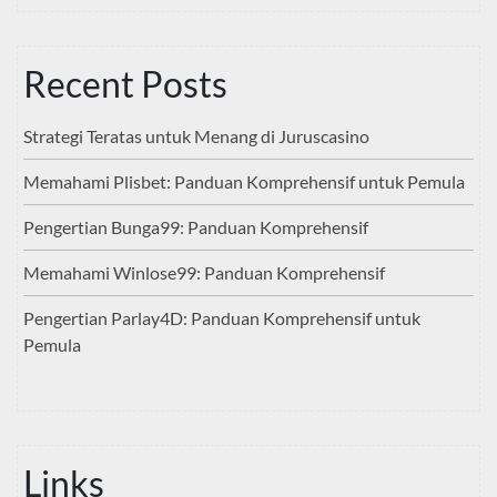
Recent Posts
Strategi Teratas untuk Menang di Juruscasino
Memahami Plisbet: Panduan Komprehensif untuk Pemula
Pengertian Bunga99: Panduan Komprehensif
Memahami Winlose99: Panduan Komprehensif
Pengertian Parlay4D: Panduan Komprehensif untuk
Pemula
Links