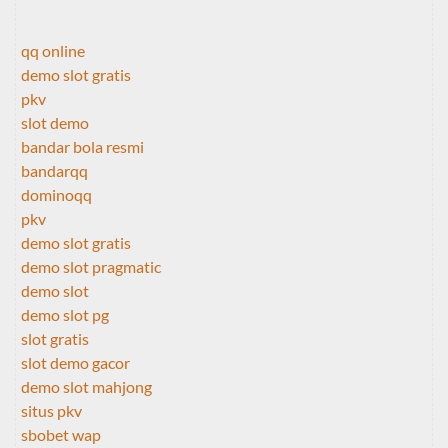
qq online
demo slot gratis
pkv
slot demo
bandar bola resmi
bandarqq
dominoqq
pkv
demo slot gratis
demo slot pragmatic
demo slot
demo slot pg
slot gratis
slot demo gacor
demo slot mahjong
situs pkv
sbobet wap