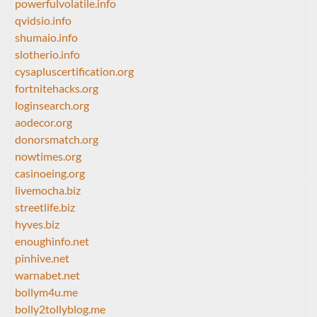
powerfulvolatile.info
qvidsio.info
shumaio.info
slotherio.info
cysapluscertification.org
fortnitehacks.org
loginsearch.org
aodecor.org
donorsmatch.org
nowtimes.org
casinoeing.org
livemocha.biz
streetlife.biz
hyves.biz
enoughinfo.net
pinhive.net
warnabet.net
bollym4u.me
bolly2tollyblog.me