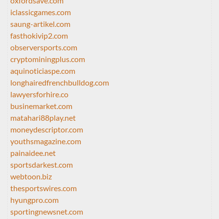
oxfordsave.com
iclassicgames.com
saung-artikel.com
fasthokivip2.com
observersports.com
cryptominingplus.com
aquinoticiaspe.com
longhairedfrenchbulldog.com
lawyersforhire.co
businemarket.com
matahari88play.net
moneydescriptor.com
youthsmagazine.com
painaidee.net
sportsdarkest.com
webtoon.biz
thesportswires.com
hyungpro.com
sportingnewsnet.com