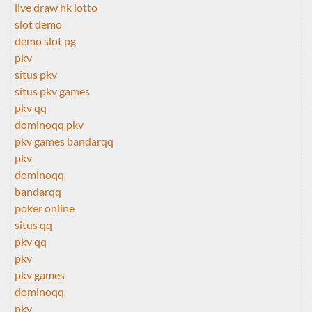
live draw hk lotto
slot demo
demo slot pg
pkv
situs pkv
situs pkv games
pkv qq
dominoqq pkv
pkv games bandarqq
pkv
dominoqq
bandarqq
poker online
situs qq
pkv qq
pkv
pkv games
dominoqq
pkv