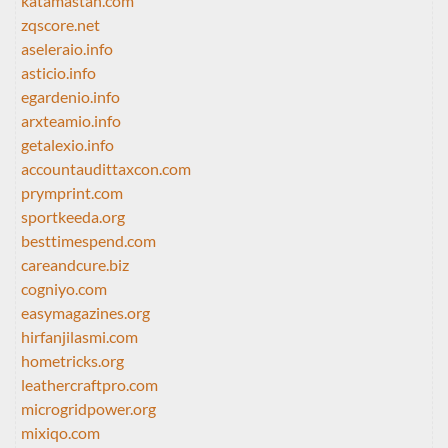
katamastah.com
zqscore.net
aseleraio.info
asticio.info
egardenio.info
arxteamio.info
getalexio.info
accountaudittaxcon.com
prymprint.com
sportkeeda.org
besttimespend.com
careandcure.biz
cogniyo.com
easymagazines.org
hirfanjilasmi.com
hometricks.org
leathercraftpro.com
microgridpower.org
mixiqo.com