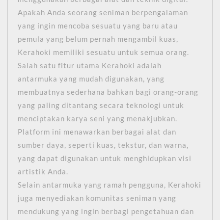
Apakah Anda seorang seniman berpengalaman
yang ingin mencoba sesuatu yang baru atau
pemula yang belum pernah mengambil kuas,
Kerahoki memiliki sesuatu untuk semua orang.
Salah satu fitur utama Kerahoki adalah
antarmuka yang mudah digunakan, yang
membuatnya sederhana bahkan bagi orang-orang
yang paling ditantang secara teknologi untuk
menciptakan karya seni yang menakjubkan.
Platform ini menawarkan berbagai alat dan
sumber daya, seperti kuas, tekstur, dan warna,
yang dapat digunakan untuk menghidupkan visi
artistik Anda.
Selain antarmuka yang ramah pengguna, Kerahoki
juga menyediakan komunitas seniman yang
mendukung yang ingin berbagi pengetahuan dan