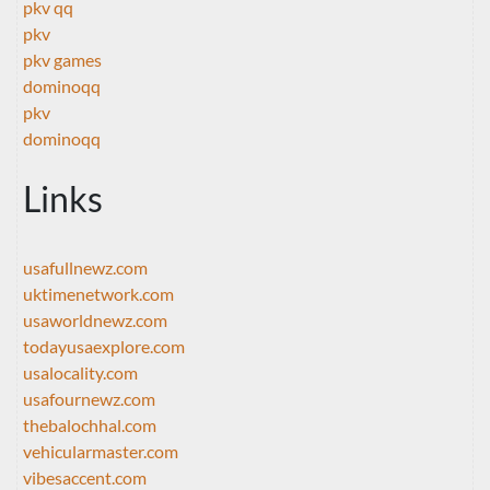
pkv qq
pkv
pkv games
dominoqq
pkv
dominoqq
Links
usafullnewz.com
uktimenetwork.com
usaworldnewz.com
todayusaexplore.com
usalocality.com
usafournewz.com
thebalochhal.com
vehicularmaster.com
vibesaccent.com