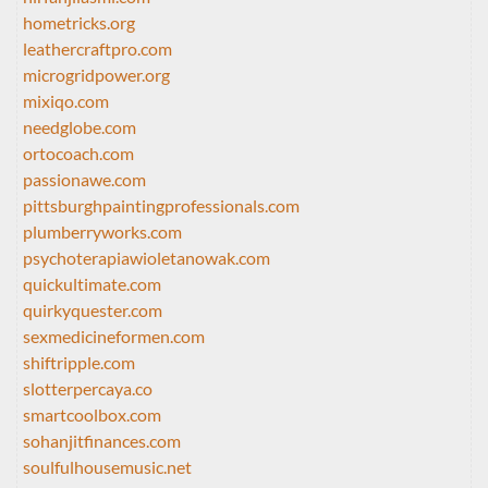
hometricks.org
leathercraftpro.com
microgridpower.org
mixiqo.com
needglobe.com
ortocoach.com
passionawe.com
pittsburghpaintingprofessionals.com
plumberryworks.com
psychoterapiawioletanowak.com
quickultimate.com
quirkyquester.com
sexmedicineformen.com
shiftripple.com
slotterpercaya.co
smartcoolbox.com
sohanjitfinances.com
soulfulhousemusic.net