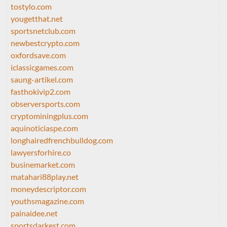
tostylo.com
yougetthat.net
sportsnetclub.com
newbestcrypto.com
oxfordsave.com
iclassicgames.com
saung-artikel.com
fasthokivip2.com
observersports.com
cryptominingplus.com
aquinoticiaspe.com
longhairedfrenchbulldog.com
lawyersforhire.co
businemarket.com
matahari88play.net
moneydescriptor.com
youthsmagazine.com
painaidee.net
sportsdarkest.com