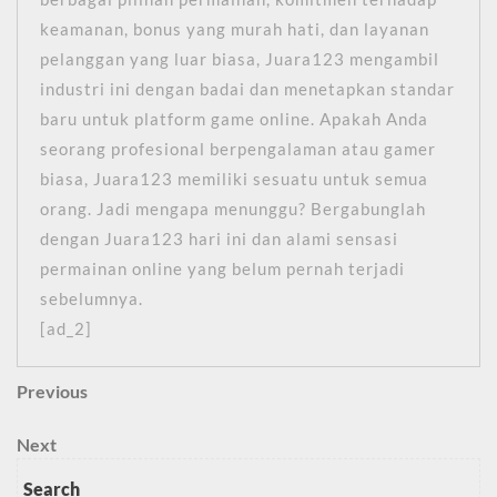
keamanan, bonus yang murah hati, dan layanan
pelanggan yang luar biasa, Juara123 mengambil
industri ini dengan badai dan menetapkan standar
baru untuk platform game online. Apakah Anda
seorang profesional berpengalaman atau gamer
biasa, Juara123 memiliki sesuatu untuk semua
orang. Jadi mengapa menunggu? Bergabunglah
dengan Juara123 hari ini dan alami sensasi
permainan online yang belum pernah terjadi
sebelumnya.
[ad_2]
Post
Previous
Previous
Post
navigation
Next
Next
Post
Search