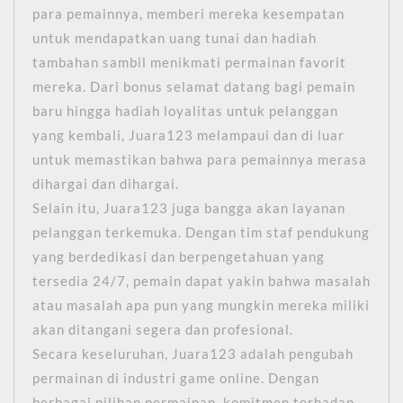
para pemainnya, memberi mereka kesempatan
untuk mendapatkan uang tunai dan hadiah
tambahan sambil menikmati permainan favorit
mereka. Dari bonus selamat datang bagi pemain
baru hingga hadiah loyalitas untuk pelanggan
yang kembali, Juara123 melampaui dan di luar
untuk memastikan bahwa para pemainnya merasa
dihargai dan dihargai.
Selain itu, Juara123 juga bangga akan layanan
pelanggan terkemuka. Dengan tim staf pendukung
yang berdedikasi dan berpengetahuan yang
tersedia 24/7, pemain dapat yakin bahwa masalah
atau masalah apa pun yang mungkin mereka miliki
akan ditangani segera dan profesional.
Secara keseluruhan, Juara123 adalah pengubah
permainan di industri game online. Dengan
berbagai pilihan permainan, komitmen terhadap