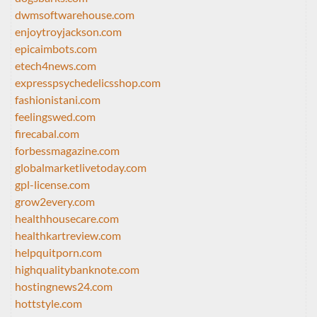
dwmsoftwarehouse.com
enjoytroyjackson.com
epicaimbots.com
etech4news.com
expresspsychedelicsshop.com
fashionistani.com
feelingswed.com
firecabal.com
forbessmagazine.com
globalmarketlivetoday.com
gpl-license.com
grow2every.com
healthhousecare.com
healthkartreview.com
helpquitporn.com
highqualitybanknote.com
hostingnews24.com
hottstyle.com