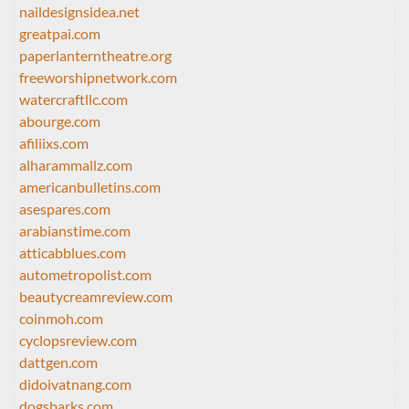
naildesignsidea.net
greatpai.com
paperlanterntheatre.org
freeworshipnetwork.com
watercraftllc.com
abourge.com
afiliixs.com
alharammallz.com
americanbulletins.com
asespares.com
arabianstime.com
atticabblues.com
autometropolist.com
beautycreamreview.com
coinmoh.com
cyclopsreview.com
dattgen.com
didoivatnang.com
dogsbarks.com