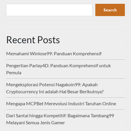
Search
Recent Posts
Memahami Winlose99: Panduan Komprehensif
Pengertian Parlay4D: Panduan Komprehensif untuk
Pemula
Mengeksplorasi Potensi Nagakoin99: Apakah
Cryptocurrency Ini adalah Hal Besar Berikutnya?
Mengapa MCPBet Merevolusi Industri Taruhan Online
Dari Santai hingga Kompetitif: Bagaimana Tambang99
Melayani Semua Jenis Gamer