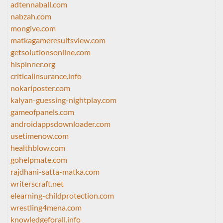
adtennaball.com
nabzah.com
mongive.com
matkagameresultsview.com
getsolutionsonline.com
hispinner.org
criticalinsurance.info
nokariposter.com
kalyan-guessing-nightplay.com
gameofpanels.com
androidappsdownloader.com
usetimenow.com
healthblow.com
gohelpmate.com
rajdhani-satta-matka.com
writerscraft.net
elearning-childprotection.com
wrestling4mena.com
knowledgeforall.info