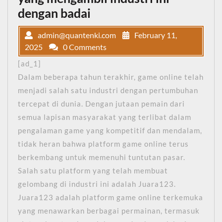
dengan badai
admin@quantenki.com
February 11,
2025
0 Comments
[ad_1]
Dalam beberapa tahun terakhir, game online telah
menjadi salah satu industri dengan pertumbuhan
tercepat di dunia. Dengan jutaan pemain dari
semua lapisan masyarakat yang terlibat dalam
pengalaman game yang kompetitif dan mendalam,
tidak heran bahwa platform game online terus
berkembang untuk memenuhi tuntutan pasar.
Salah satu platform yang telah membuat
gelombang di industri ini adalah Juara123.
Juara123 adalah platform game online terkemuka
yang menawarkan berbagai permainan, termasuk