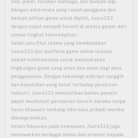
slot, poker, taruhan olahraga, dan banyak lagi.
Dengan antarmuka yang ramah pengguna dan
banyak pilihan game untuk dipilih, Juara123
dengan cepat menjadi favorit di antara gamer dari
semua tingkat keterampilan.
Salah satu fitur utama yang membedakan
Juara123 dari platform game online lainnya
adalah komitmennya untuk menyediakan
lingkungan game yang aman dan aman bagi para
penggunanya. Dengan teknologi enkripsi canggih
dan kepatuhan yang ketat terhadap peraturan
industri, Juara123 memastikan bahwa pemain
dapat menikmati permainan favorit mereka tanpa
harus khawatir tentang informasi pribadi mereka
dikompromikan.
Selain fokusnya pada keamanan, Juara123 juga
menawarkan berbagai bonus dan promosi kepada