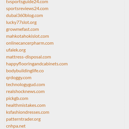
tvsportsguide24.com
sportsreviews24.com
dubai360blog.com
lucky77slot.org
growmefast.com
mahkotahokislot.com
onlinecancerpharm.com
ufalek.org
mattress-disposal.com
happyflooringandcabinets.com
bodybuildinglife.co
qrdoggy.com
technologygud.com
realshocknews.com
pickgb.com
healthmistakes.com
ksfashiondresses.com
patterntrader.org
cnhpa.net