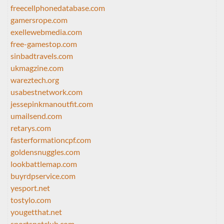
freecellphonedatabase.com
gamersrope.com
exellewebmedia.com
free-gamestop.com
sinbadtravels.com
ukmagzine.com
wareztech.org
usabestnetwork.com
jessepinkmanoutfit.com
umailsend.com
retarys.com
fasterformationcpf.com
goldensnuggles.com
lookbattlemap.com
buyrdpservice.com
yesport.net
tostylo.com
yougetthat.net
sportsnetclub.com