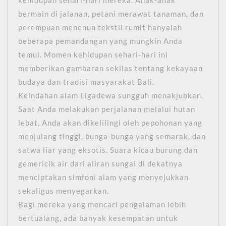
bermain di jalanan, petani merawat tanaman, dan
perempuan menenun tekstil rumit hanyalah
beberapa pemandangan yang mungkin Anda
temui. Momen kehidupan sehari-hari ini
memberikan gambaran sekilas tentang kekayaan
budaya dan tradisi masyarakat Bali.
Keindahan alam Ligadewa sungguh menakjubkan.
Saat Anda melakukan perjalanan melalui hutan
lebat, Anda akan dikelilingi oleh pepohonan yang
menjulang tinggi, bunga-bunga yang semarak, dan
satwa liar yang eksotis. Suara kicau burung dan
gemericik air dari aliran sungai di dekatnya
menciptakan simfoni alam yang menyejukkan
sekaligus menyegarkan.
Bagi mereka yang mencari pengalaman lebih
bertualang, ada banyak kesempatan untuk