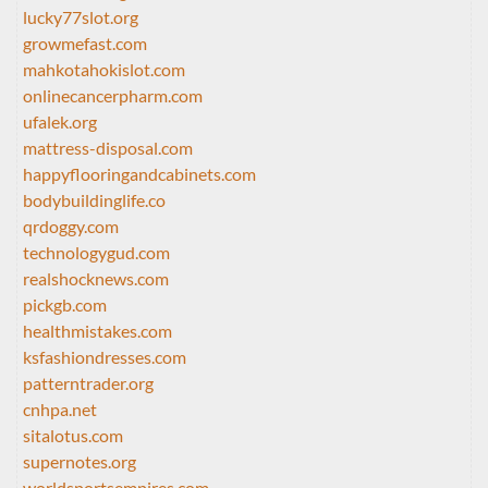
lucky77slot.org
growmefast.com
mahkotahokislot.com
onlinecancerpharm.com
ufalek.org
mattress-disposal.com
happyflooringandcabinets.com
bodybuildinglife.co
qrdoggy.com
technologygud.com
realshocknews.com
pickgb.com
healthmistakes.com
ksfashiondresses.com
patterntrader.org
cnhpa.net
sitalotus.com
supernotes.org
worldsportsempires.com