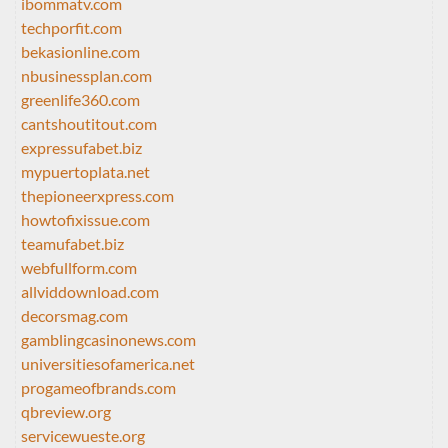
ibommatv.com
techporfit.com
bekasionline.com
nbusinessplan.com
greenlife360.com
cantshoutitout.com
expressufabet.biz
mypuertoplata.net
thepioneerxpress.com
howtofixissue.com
teamufabet.biz
webfullform.com
allviddownload.com
decorsmag.com
gamblingcasinonews.com
universitiesofamerica.net
progameofbrands.com
qbreview.org
servicewueste.org