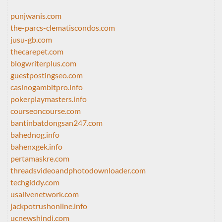
punjwanis.com
the-parcs-clematiscondos.com
jusu-gb.com
thecarepet.com
blogwriterplus.com
guestpostingseo.com
casinogambitpro.info
pokerplaymasters.info
courseoncourse.com
bantinbatdongsan247.com
bahednog.info
bahenxgek.info
pertamaskre.com
threadsvideoandphotodownloader.com
techgiddy.com
usalivenetwork.com
jackpotrushonline.info
ucnewshindi.com