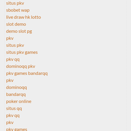
situs pkv
sbobet wap
live draw hk lotto
slot demo
demo slot pg
pkv
situs pkv
situs pkv games
pkv qq
dominoqq pkv
pkv games bandarqq
pkv
dominoqq
bandarqq
poker online
situs qq
pkv qq
pkv
pkv games