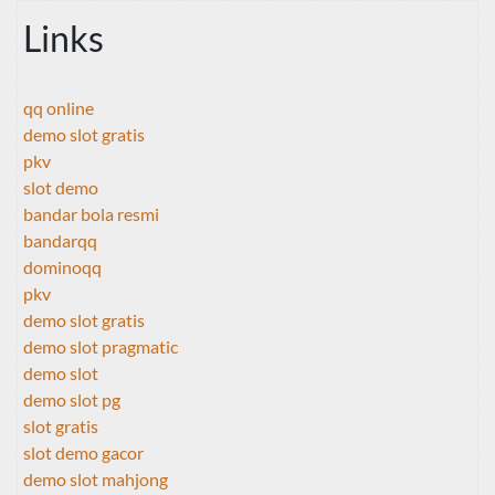
Links
qq online
demo slot gratis
pkv
slot demo
bandar bola resmi
bandarqq
dominoqq
pkv
demo slot gratis
demo slot pragmatic
demo slot
demo slot pg
slot gratis
slot demo gacor
demo slot mahjong