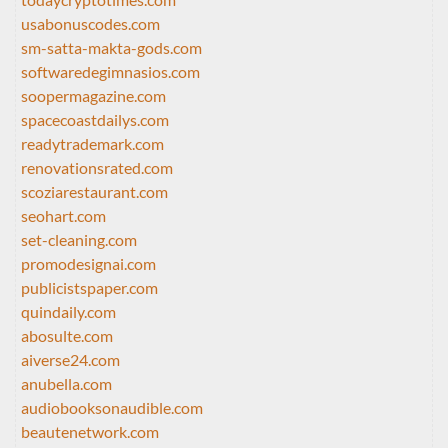
usabonuscodes.com
sm-satta-makta-gods.com
softwaredegimnasios.com
soopermagazine.com
spacecoastdailys.com
readytrademark.com
renovationsrated.com
scoziarestaurant.com
seohart.com
set-cleaning.com
promodesignai.com
publicistspaper.com
quindaily.com
abosulte.com
aiverse24.com
anubella.com
audiobooksonaudible.com
beautenetwork.com