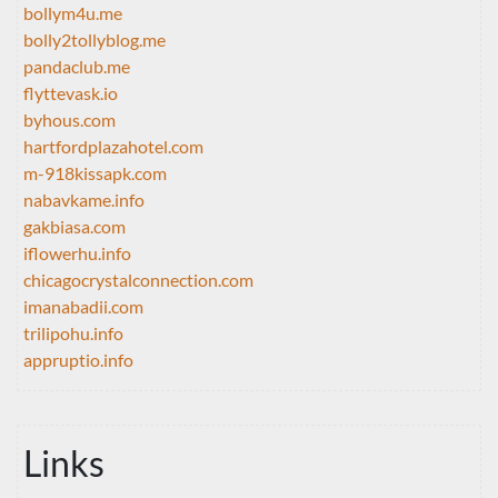
bollym4u.me
bolly2tollyblog.me
pandaclub.me
flyttevask.io
byhous.com
hartfordplazahotel.com
m-918kissapk.com
nabavkame.info
gakbiasa.com
iflowerhu.info
chicagocrystalconnection.com
imanabadii.com
trilipohu.info
appruptio.info
Links