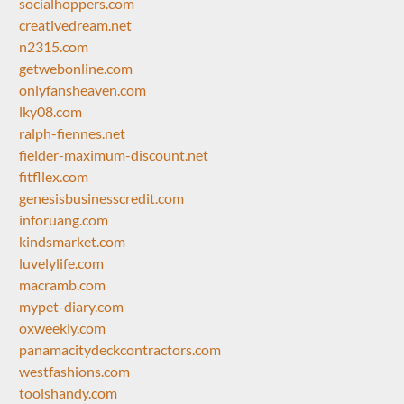
socialhoppers.com
creativedream.net
n2315.com
getwebonline.com
onlyfansheaven.com
lky08.com
ralph-fiennes.net
fielder-maximum-discount.net
fitfllex.com
genesisbusinesscredit.com
inforuang.com
kindsmarket.com
luvelylife.com
macramb.com
mypet-diary.com
oxweekly.com
panamacitydeckcontractors.com
westfashions.com
toolshandy.com