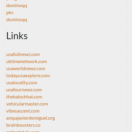
dominoqq
pkv
dominoqq
Links
usafullnewz.com
uktimenetwork.com
usaworldnewz.com
todayusaexplore.com
usalocality.com
usafournewz.com
thebalochhal.com
vehicularmaster.com
vibesaccent.com
ampajavierdemiguel.org
brainboosters.co
amberlately.com