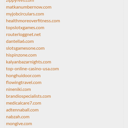
matkanumbernow.com
myjobcirculars.com
healthmoreoverfitness.com
topslotxgames.com
routerloggnet.net
dantella6.com
slotsgamesone.com
hispinzone.com
kalyanbazarnights.com
top-online-casino-usa.com
honghuidoor.com
flowingtravel.com
nineniki.com
brandiospecialists.com
medicalcare7.com
adtennaball.com
nabzah.com
mongive.com