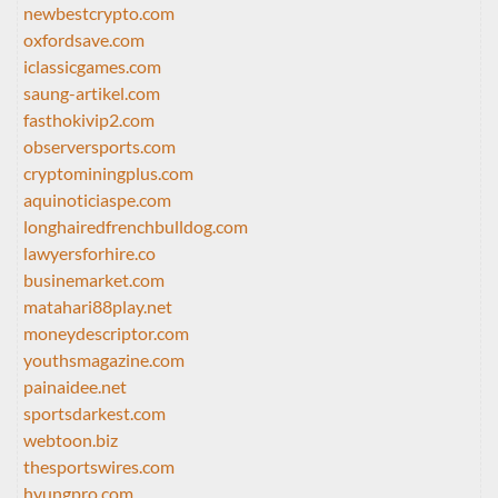
newbestcrypto.com
oxfordsave.com
iclassicgames.com
saung-artikel.com
fasthokivip2.com
observersports.com
cryptominingplus.com
aquinoticiaspe.com
longhairedfrenchbulldog.com
lawyersforhire.co
businemarket.com
matahari88play.net
moneydescriptor.com
youthsmagazine.com
painaidee.net
sportsdarkest.com
webtoon.biz
thesportswires.com
hyungpro.com