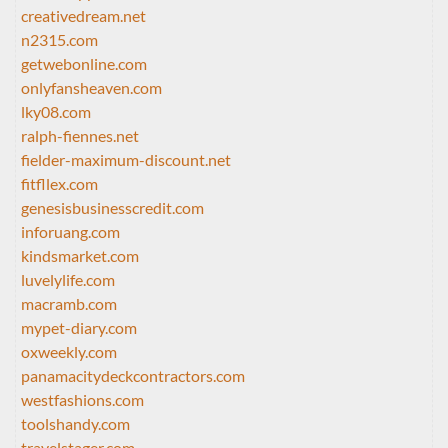
creativedream.net
n2315.com
getwebonline.com
onlyfansheaven.com
lky08.com
ralph-fiennes.net
fielder-maximum-discount.net
fitfllex.com
genesisbusinesscredit.com
inforuang.com
kindsmarket.com
luvelylife.com
macramb.com
mypet-diary.com
oxweekly.com
panamacitydeckcontractors.com
westfashions.com
toolshandy.com
travelstager.com