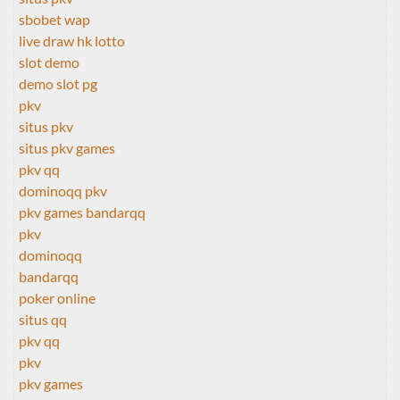
sbobet wap
live draw hk lotto
slot demo
demo slot pg
pkv
situs pkv
situs pkv games
pkv qq
dominoqq pkv
pkv games bandarqq
pkv
dominoqq
bandarqq
poker online
situs qq
pkv qq
pkv
pkv games