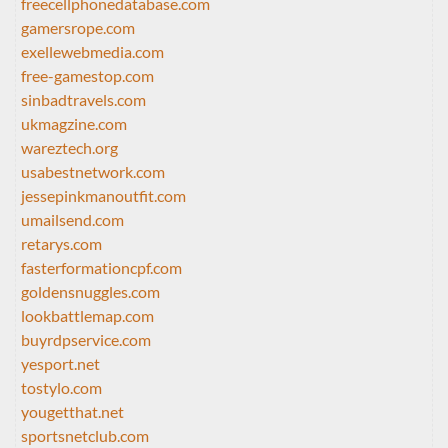
freecellphonedatabase.com
gamersrope.com
exellewebmedia.com
free-gamestop.com
sinbadtravels.com
ukmagzine.com
wareztech.org
usabestnetwork.com
jessepinkmanoutfit.com
umailsend.com
retarys.com
fasterformationcpf.com
goldensnuggles.com
lookbattlemap.com
buyrdpservice.com
yesport.net
tostylo.com
yougetthat.net
sportsnetclub.com