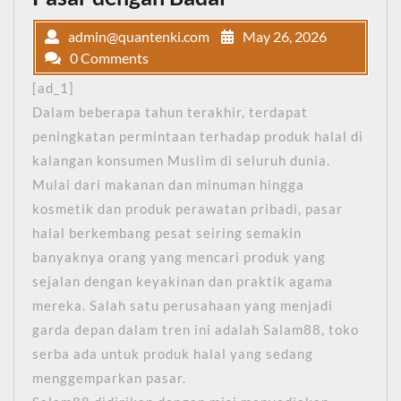
admin@quantenki.com
May 26, 2026
0 Comments
[ad_1]
Dalam beberapa tahun terakhir, terdapat
peningkatan permintaan terhadap produk halal di
kalangan konsumen Muslim di seluruh dunia.
Mulai dari makanan dan minuman hingga
kosmetik dan produk perawatan pribadi, pasar
halal berkembang pesat seiring semakin
banyaknya orang yang mencari produk yang
sejalan dengan keyakinan dan praktik agama
mereka. Salah satu perusahaan yang menjadi
garda depan dalam tren ini adalah Salam88, toko
serba ada untuk produk halal yang sedang
menggemparkan pasar.