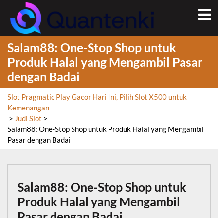
Skip
O
to
M
content
Salam88: One-Stop Shop untuk
Produk Halal yang Mengambil Pasar
dengan Badai
Slot Pragmatic Play Gacor Hari Ini, Pilih Slot X500 untuk
Kemenangan
>
Judi Slot
>
Salam88: One-Stop Shop untuk Produk Halal yang Mengambil
Pasar dengan Badai
Salam88: One-Stop Shop untuk
Produk Halal yang Mengambil
Pasar dengan Badai