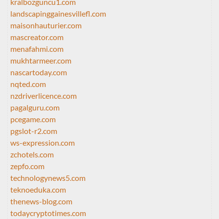
kralbozguncu1.com
landscapinggainesvillefl.com
maisonhauturier.com
mascreator.com
menafahmi.com
mukhtarmeer.com
nascartoday.com
nqted.com
nzdriverlicence.com
pagalguru.com
pcegame.com
pgslot-r2.com
ws-expression.com
zchotels.com
zepfo.com
technologynews5.com
teknoeduka.com
thenews-blog.com
todaycryptotimes.com