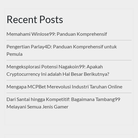
Recent Posts
Memahami Winlose99: Panduan Komprehensif
Pengertian Parlay4D: Panduan Komprehensif untuk
Pemula
Mengeksplorasi Potensi Nagakoin99: Apakah
Cryptocurrency Ini adalah Hal Besar Berikutnya?
Mengapa MCPBet Merevolusi Industri Taruhan Online
Dari Santai hingga Kompetitif: Bagaimana Tambang99
Melayani Semua Jenis Gamer