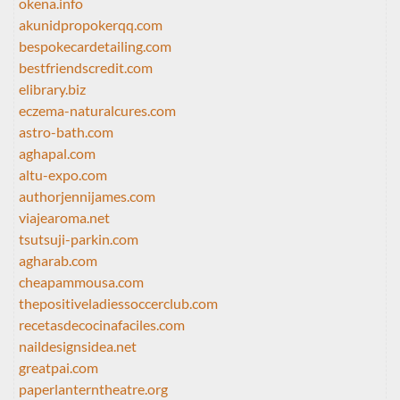
okena.info
akunidpropokerqq.com
bespokecardetailing.com
bestfriendscredit.com
elibrary.biz
eczema-naturalcures.com
astro-bath.com
aghapal.com
altu-expo.com
authorjennijames.com
viajearoma.net
tsutsuji-parkin.com
agharab.com
cheapammousa.com
thepositiveladiessoccerclub.com
recetasdecocinafaciles.com
naildesignsidea.net
greatpai.com
paperlanterntheatre.org