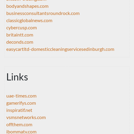
bodyandshapes.com
businessconsultantsroundrock.com
classicglobalnews.com
cybercusp.com
britaintt.com
deconds.com
easycartltd-domesticcleaningservicesedinburgh.com
Links
uae-times.com
gamerifys.com
inspiratif.net
vsmsnetworks.com
offthem.com
ibommatv.com