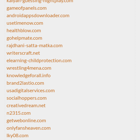
kalyan-guessing-nightplay.com
gameofpanels.com
androidappsdownloader.com
usetimenow.com
healthblow.com
gohelpmate.com
rajdhani-satta-matka.com
writerscraft.net
elearning-childprotection.com
wrestling4mena.com
knowledgeforall.info
brand2lastio.com
usadigitalservices.com
socialhoppers.com
creativedream.net
n2315.com
getwebonline.com
onlyfansheaven.com
lky08.com