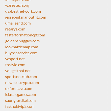
wareztech.org
usabestnetwork.com
jessepinkmanoutfit.com
umailsend.com
retarys.com
fasterformationcpf.com
goldensnuggles.com
lookbattlemap.com
buyrdpservice.com
yesport.net
tostylo.com
yougetthat.net
sportsnetclub.com
newbestcrypto.com
oxfordsave.com
iclassicgames.com
saung-artikel.com
fasthokivip2.com