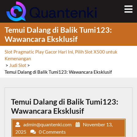
Skip
O
to
M
content
Temui Dalang di Balik Tumi123:
Wawancara Eksklusif
Slot Pragmatic Play Gacor Hari Ini, Pilih Slot X500 untuk
Kemenangan
>
Judi Slot
>
Temui Dalang di Balik Tumi123: Wawancara Eksklusif
Temui Dalang di Balik Tumi123:
Wawancara Eksklusif
admin@quantenki.com
November 13,
2025
0 Comments