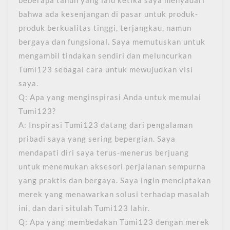
bahwa ada kesenjangan di pasar untuk produk-
produk berkualitas tinggi, terjangkau, namun
bergaya dan fungsional. Saya memutuskan untuk
mengambil tindakan sendiri dan meluncurkan
Tumi123 sebagai cara untuk mewujudkan visi
saya.
Q: Apa yang menginspirasi Anda untuk memulai
Tumi123?
A: Inspirasi Tumi123 datang dari pengalaman
pribadi saya yang sering bepergian. Saya
mendapati diri saya terus-menerus berjuang
untuk menemukan aksesori perjalanan sempurna
yang praktis dan bergaya. Saya ingin menciptakan
merek yang menawarkan solusi terhadap masalah
ini, dan dari situlah Tumi123 lahir.
Q: Apa yang membedakan Tumi123 dengan merek