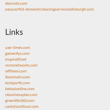
deconds.com
easycartltd-domesticcleaningservicesedinburgh.com
Links
uae-times.com
gamerifys.com
inspiratif.net
vsmsnetworks.com
offthem.com
ibommatv.com
techporfit.com
bekasionline.com
nbusinessplan.com
greenlife360.com
cantshoutitout.com