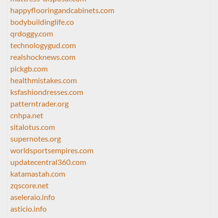
happyflooringandcabinets.com
bodybuildinglife.co
qrdoggy.com
technologygud.com
realshocknews.com
pickgb.com
healthmistakes.com
ksfashiondresses.com
patterntrader.org
cnhpa.net
sitalotus.com
supernotes.org
worldsportsempires.com
updatecentral360.com
katamastah.com
zqscore.net
aseleraio.info
asticio.info