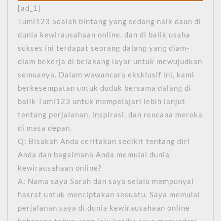
[ad_1]
Tumi123 adalah bintang yang sedang naik daun di
dunia kewirausahaan online, dan di balik usaha
sukses ini terdapat seorang dalang yang diam-
diam bekerja di belakang layar untuk mewujudkan
semuanya. Dalam wawancara eksklusif ini, kami
berkesempatan untuk duduk bersama dalang di
balik Tumi123 untuk mempelajari lebih lanjut
tentang perjalanan, inspirasi, dan rencana mereka
di masa depan.
Q: Bisakah Anda ceritakan sedikit tentang diri
Anda dan bagaimana Anda memulai dunia
kewirausahaan online?
A: Nama saya Sarah dan saya selalu mempunyai
hasrat untuk menciptakan sesuatu. Saya memulai
perjalanan saya di dunia kewirausahaan online
beberapa tahun yang lalu ketika saya menyadari