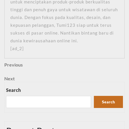
untuk menciptakan produk-produk berkualitas
tinggi dan penuh gaya untuk wisatawan di seluruh
dunia. Dengan fokus pada kualitas, desain, dan
kepuasan pelanggan, Tumi123 siap untuk terus
sukses di pasar online. Nantikan bintang baru di
dunia kewirausahaan online ini.
[ad_2]
Post
Previous
Previous
Post
navigation
Next
Next
Post
Search
Search