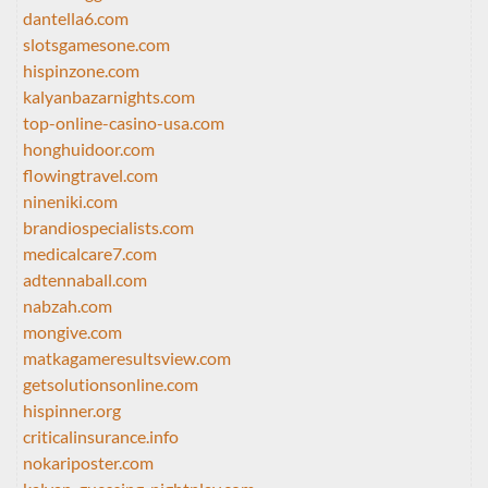
dantella6.com
slotsgamesone.com
hispinzone.com
kalyanbazarnights.com
top-online-casino-usa.com
honghuidoor.com
flowingtravel.com
nineniki.com
brandiospecialists.com
medicalcare7.com
adtennaball.com
nabzah.com
mongive.com
matkagameresultsview.com
getsolutionsonline.com
hispinner.org
criticalinsurance.info
nokariposter.com