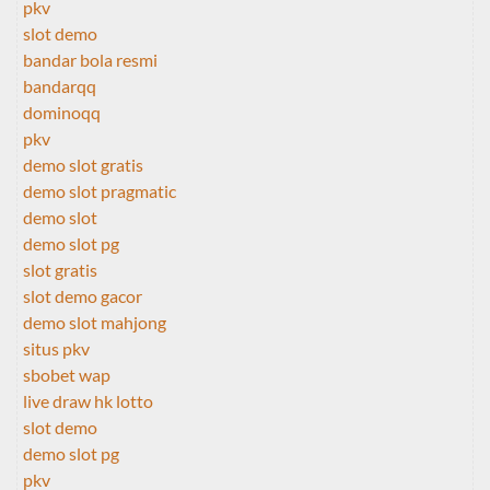
pkv
slot demo
bandar bola resmi
bandarqq
dominoqq
pkv
demo slot gratis
demo slot pragmatic
demo slot
demo slot pg
slot gratis
slot demo gacor
demo slot mahjong
situs pkv
sbobet wap
live draw hk lotto
slot demo
demo slot pg
pkv