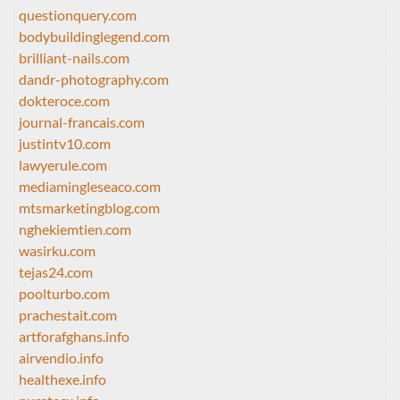
questionquery.com
bodybuildinglegend.com
brilliant-nails.com
dandr-photography.com
dokteroce.com
journal-francais.com
justintv10.com
lawyerule.com
mediamingleseaco.com
mtsmarketingblog.com
nghekiemtien.com
wasirku.com
tejas24.com
poolturbo.com
prachestait.com
artforafghans.info
airvendio.info
healthexe.info