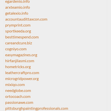
egardenio.info
arxteamio.info
getalexio.info
accountaudittaxcon.com
prymprint.com
sportkeeda.org
besttimespend.com
careandcure.biz
cogniyo.com
easymagazines.org
hirfanjilasmi.com
hometricks.org
leathercraftpro.com
microgridpower.org
mixiqo.com
needglobe.com
ortocoach.com
passionawe.com
pittsburghpaintingprofessionals.com