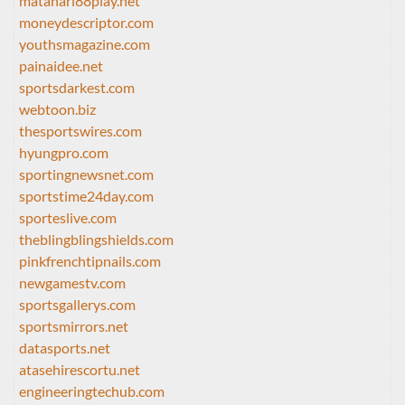
matahari88play.net
moneydescriptor.com
youthsmagazine.com
painaidee.net
sportsdarkest.com
webtoon.biz
thesportswires.com
hyungpro.com
sportingnewsnet.com
sportstime24day.com
sporteslive.com
theblingblingshields.com
pinkfrenchtipnails.com
newgamestv.com
sportsgallerys.com
sportsmirrors.net
datasports.net
atasehirescortu.net
engineeringtechub.com