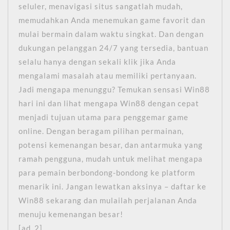
seluler, menavigasi situs sangatlah mudah,
memudahkan Anda menemukan game favorit dan
mulai bermain dalam waktu singkat. Dan dengan
dukungan pelanggan 24/7 yang tersedia, bantuan
selalu hanya dengan sekali klik jika Anda
mengalami masalah atau memiliki pertanyaan.
Jadi mengapa menunggu? Temukan sensasi Win88
hari ini dan lihat mengapa Win88 dengan cepat
menjadi tujuan utama para penggemar game
online. Dengan beragam pilihan permainan,
potensi kemenangan besar, dan antarmuka yang
ramah pengguna, mudah untuk melihat mengapa
para pemain berbondong-bondong ke platform
menarik ini. Jangan lewatkan aksinya – daftar ke
Win88 sekarang dan mulailah perjalanan Anda
menuju kemenangan besar!
[ad_2]