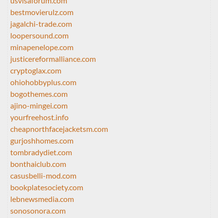
usvisaforum.com
bestmovierulz.com
jagalchi-trade.com
loopersound.com
minapenelope.com
justicereformalliance.com
cryptoglax.com
ohiohobbyplus.com
bogothemes.com
ajino-mingei.com
yourfreehost.info
cheapnorthfacejacketsm.com
gurjoshhomes.com
tombradydiet.com
bonthaiclub.com
casusbelli-mod.com
bookplatesociety.com
lebnewsmedia.com
sonosonora.com