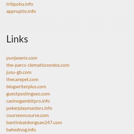
trilipohu.info
appruptio.info
Links
punjwanis.com
the-parcs-clematiscondos.com
jusu-gb.com
thecarepet.com
blogwriterplus.com
guestpostingseo.com
casinogambitpro.info
pokerplaymasters.info
courseoncourse.com
bantinbatdongsan247.com
bahednog.info