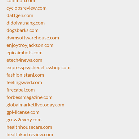
coinmoh.com
cyclopsreview.com
dattgen.com
didoivatnang.com
dogsbarks.com
dwmsoftwarehouse.com
enjoytroyjackson.com
epicaimbots.com
etech4news.com
expresspsychedelicsshop.com
fashionistani.com
feelingswed.com
firecabal.com
forbessmagazine.com
globalmarketlivetoday.com
gpl-license.com
grow2every.com
healthhousecare.com
healthkartreview.com