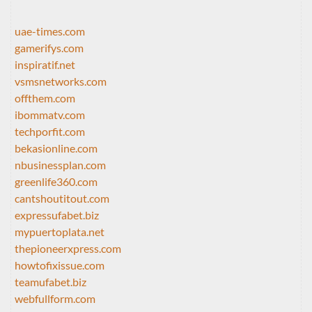
uae-times.com
gamerifys.com
inspiratif.net
vsmsnetworks.com
offthem.com
ibommatv.com
techporfit.com
bekasionline.com
nbusinessplan.com
greenlife360.com
cantshoutitout.com
expressufabet.biz
mypuertoplata.net
thepioneerxpress.com
howtofixissue.com
teamufabet.biz
webfullform.com