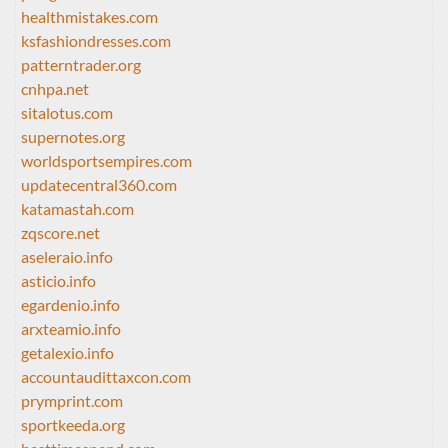
healthmistakes.com
ksfashiondresses.com
patterntrader.org
cnhpa.net
sitalotus.com
supernotes.org
worldsportsempires.com
updatecentral360.com
katamastah.com
zqscore.net
aseleraio.info
asticio.info
egardenio.info
arxteamio.info
getalexio.info
accountaudittaxcon.com
prymprint.com
sportkeeda.org