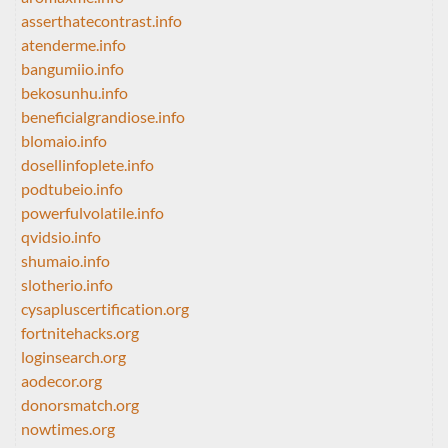
asserthatecontrast.info
atenderme.info
bangumiio.info
bekosunhu.info
beneficialgrandiose.info
blomaio.info
dosellinfoplete.info
podtubeio.info
powerfulvolatile.info
qvidsio.info
shumaio.info
slotherio.info
cysapluscertification.org
fortnitehacks.org
loginsearch.org
aodecor.org
donorsmatch.org
nowtimes.org