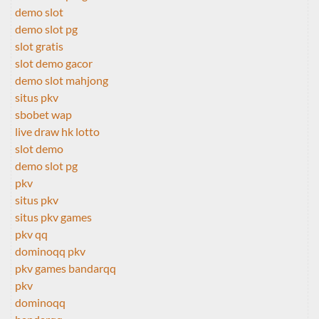
demo slot
demo slot pg
slot gratis
slot demo gacor
demo slot mahjong
situs pkv
sbobet wap
live draw hk lotto
slot demo
demo slot pg
pkv
situs pkv
situs pkv games
pkv qq
dominoqq pkv
pkv games bandarqq
pkv
dominoqq