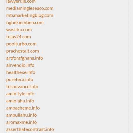
lawyerule.com
mediamingleseaco.com
mtsmarketingblog.com
nghekiemtien.com
wasirku.com
tejas24.com
poolturbo.com
prachestait.com
artforafghans.info
airvendio.info
healthexe.info
puretecx.info
tecadvance.info
aminityio.info
amiolahu.info
ampacheme.info
ampullahu.info
aromaxme.info
asserthatecontrast.info