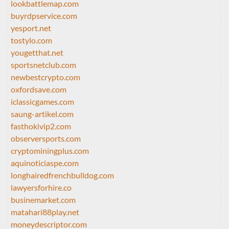
lookbattlemap.com
buyrdpservice.com
yesport.net
tostylo.com
yougetthat.net
sportsnetclub.com
newbestcrypto.com
oxfordsave.com
iclassicgames.com
saung-artikel.com
fasthokivip2.com
observersports.com
cryptominingplus.com
aquinoticiaspe.com
longhairedfrenchbulldog.com
lawyersforhire.co
businemarket.com
matahari88play.net
moneydescriptor.com