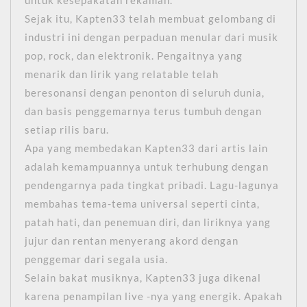
Sejak itu, Kapten33 telah membuat gelombang di
industri ini dengan perpaduan menular dari musik
pop, rock, dan elektronik. Pengaitnya yang
menarik dan lirik yang relatable telah
beresonansi dengan penonton di seluruh dunia,
dan basis penggemarnya terus tumbuh dengan
setiap rilis baru.
Apa yang membedakan Kapten33 dari artis lain
adalah kemampuannya untuk terhubung dengan
pendengarnya pada tingkat pribadi. Lagu-lagunya
membahas tema-tema universal seperti cinta,
patah hati, dan penemuan diri, dan liriknya yang
jujur ​​dan rentan menyerang akord dengan
penggemar dari segala usia.
Selain bakat musiknya, Kapten33 juga dikenal
karena penampilan live -nya yang energik. Apakah