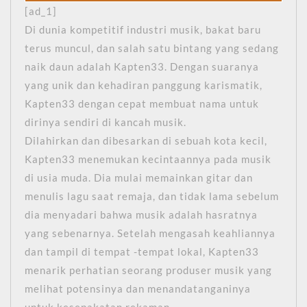
[ad_1]
Di dunia kompetitif industri musik, bakat baru
terus muncul, dan salah satu bintang yang sedang
naik daun adalah Kapten33. Dengan suaranya
yang unik dan kehadiran panggung karismatik,
Kapten33 dengan cepat membuat nama untuk
dirinya sendiri di kancah musik.
Dilahirkan dan dibesarkan di sebuah kota kecil,
Kapten33 menemukan kecintaannya pada musik
di usia muda. Dia mulai memainkan gitar dan
menulis lagu saat remaja, dan tidak lama sebelum
dia menyadari bahwa musik adalah hasratnya
yang sebenarnya. Setelah mengasah keahliannya
dan tampil di tempat -tempat lokal, Kapten33
menarik perhatian seorang produser musik yang
melihat potensinya dan menandatanganinya
untuk kesepakatan rekaman.