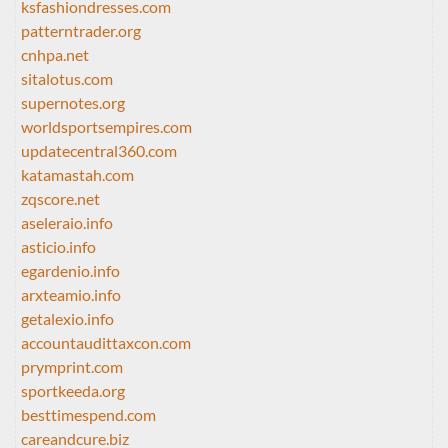
ksfashiondresses.com
patterntrader.org
cnhpa.net
sitalotus.com
supernotes.org
worldsportsempires.com
updatecentral360.com
katamastah.com
zqscore.net
aseleraio.info
asticio.info
egardenio.info
arxteamio.info
getalexio.info
accountaudittaxcon.com
prymprint.com
sportkeeda.org
besttimespend.com
careandcure.biz