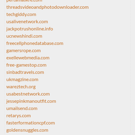
threadsvideoandphotodownloader.com
techgiddy.com
usalivenetwork.com
jackpotrushonline.info
ucnewshindi.com
freecellphonedatabase.com
gamersrope.com
exellewebmedia.com
free-gamestop.com
sinbadtravels.com
ukmagzine.com
wareztech.org
usabestnetwork.com
jessepinkmanoutfit.com
umailsend.com
retarys.com
fasterformationcpf.com
goldensnuggles.com