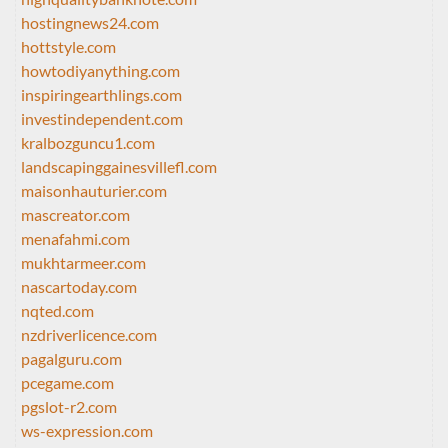
hostingnews24.com
hottstyle.com
howtodiyanything.com
inspiringearthlings.com
investindependent.com
kralbozguncu1.com
landscapinggainesvillefl.com
maisonhauturier.com
mascreator.com
menafahmi.com
mukhtarmeer.com
nascartoday.com
nqted.com
nzdriverlicence.com
pagalguru.com
pcegame.com
pgslot-r2.com
ws-expression.com