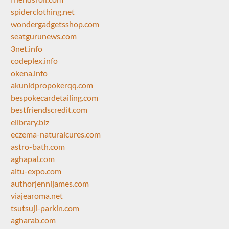
spiderclothing.net
wondergadgetsshop.com
seatgurunews.com
3net.info
codeplex.info
okena.info
akunidpropokerqq.com
bespokecardetailing.com
bestfriendscredit.com
elibrary.biz
eczema-naturalcures.com
astro-bath.com
aghapal.com
altu-expo.com
authorjennijames.com
viajearoma.net
tsutsuji-parkin.com
agharab.com