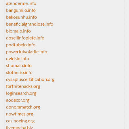
atenderme.info
bangumiio.info
bekosunhu.info
beneficialgrandiose.info
blomaio.info
dosellinfoplete.info
podtubeio.info
powerfulvolatile.info
qvidsio.info
shumaio.info
slotherio.info
cysapluscertification.org
fortnitehacks.org
loginsearch.org
aodecor.org
donorsmatch.org
nowtimes.org
casinoeing.org
livemocha.biz