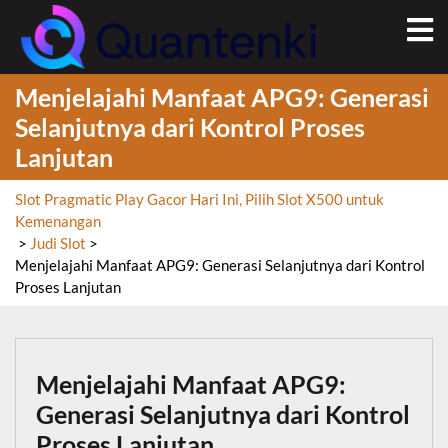
Skip
O
to
M
content
Menjelajahi Manfaat APG9: Generasi
Selanjutnya dari Kontrol Proses
Lanjutan
Slot Pragmatic Play Gacor Hari Ini, Pilih Slot X500 untuk
Kemenangan
>
Judi Slot
>
Menjelajahi Manfaat APG9: Generasi Selanjutnya dari Kontrol
Proses Lanjutan
Menjelajahi Manfaat APG9:
Generasi Selanjutnya dari Kontrol
Proses Lanjutan