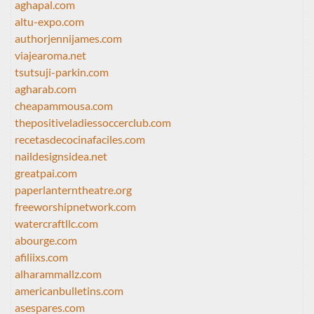
aghapal.com
altu-expo.com
authorjennijames.com
viajearoma.net
tsutsuji-parkin.com
agharab.com
cheapammousa.com
thepositiveladiessoccerclub.com
recetasdecocinafaciles.com
naildesignsidea.net
greatpai.com
paperlanterntheatre.org
freeworshipnetwork.com
watercraftllc.com
abourge.com
afiliixs.com
alharammallz.com
americanbulletins.com
asespares.com