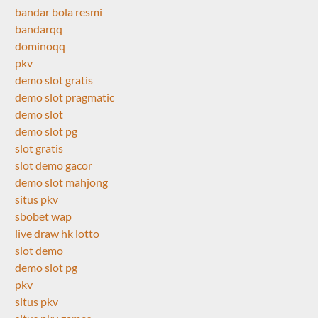
bandar bola resmi
bandarqq
dominoqq
pkv
demo slot gratis
demo slot pragmatic
demo slot
demo slot pg
slot gratis
slot demo gacor
demo slot mahjong
situs pkv
sbobet wap
live draw hk lotto
slot demo
demo slot pg
pkv
situs pkv