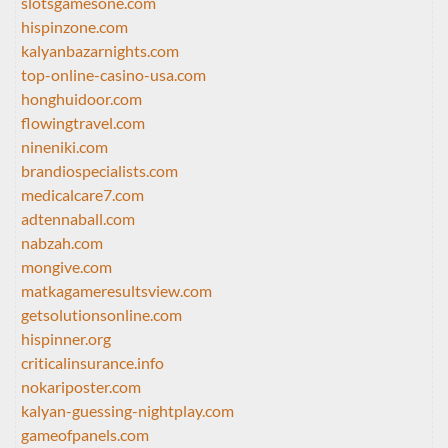
slotsgamesone.com
hispinzone.com
kalyanbazarnights.com
top-online-casino-usa.com
honghuidoor.com
flowingtravel.com
nineniki.com
brandiospecialists.com
medicalcare7.com
adtennaball.com
nabzah.com
mongive.com
matkagameresultsview.com
getsolutionsonline.com
hispinner.org
criticalinsurance.info
nokariposter.com
kalyan-guessing-nightplay.com
gameofpanels.com