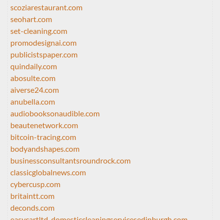
scoziarestaurant.com
seohart.com
set-cleaning.com
promodesignai.com
publicistspaper.com
quindaily.com
abosulte.com
aiverse24.com
anubella.com
audiobooksonaudible.com
beautenetwork.com
bitcoin-tracing.com
bodyandshapes.com
businessconsultantsroundrock.com
classicglobalnews.com
cybercusp.com
britaintt.com
deconds.com
easycartltd-domesticcleaningservicesedinburgh.com