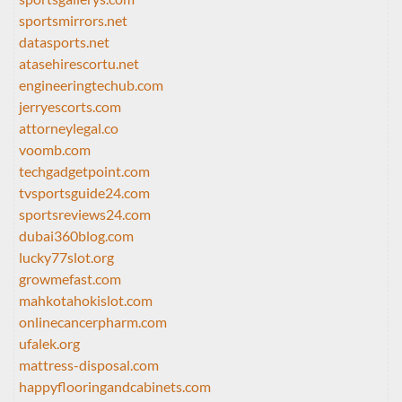
sportsmirrors.net
datasports.net
atasehirescortu.net
engineeringtechub.com
jerryescorts.com
attorneylegal.co
voomb.com
techgadgetpoint.com
tvsportsguide24.com
sportsreviews24.com
dubai360blog.com
lucky77slot.org
growmefast.com
mahkotahokislot.com
onlinecancerpharm.com
ufalek.org
mattress-disposal.com
happyflooringandcabinets.com