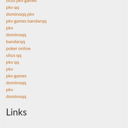
situs pkv games
pkv qq
dominoqq pkv
pkv games bandarqq
pkv
dominoqq
bandarqq
poker online
situs qq
pkv qq
pkv
pkv games
dominoqq
pkv
dominoqq
Links