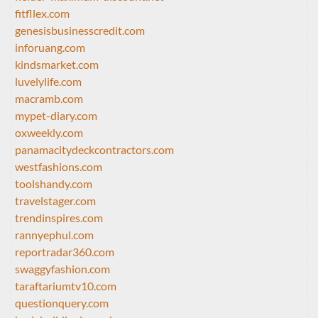
fitfllex.com
genesisbusinesscredit.com
inforuang.com
kindsmarket.com
luvelylife.com
macramb.com
mypet-diary.com
oxweekly.com
panamacitydeckcontractors.com
westfashions.com
toolshandy.com
travelstager.com
trendinspires.com
rannyephul.com
reportradar360.com
swaggyfashion.com
taraftariumtv10.com
questionquery.com