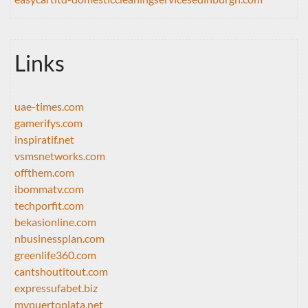
Links
uae-times.com
gamerifys.com
inspiratif.net
vsmsnetworks.com
offthem.com
ibommatv.com
techporfit.com
bekasionline.com
nbusinessplan.com
greenlife360.com
cantshoutitout.com
expressufabet.biz
mypuertoplata.net