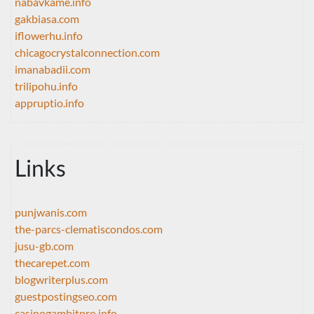
nabavkame.info
gakbiasa.com
iflowerhu.info
chicagocrystalconnection.com
imanabadii.com
trilipohu.info
appruptio.info
Links
punjwanis.com
the-parcs-clematiscondos.com
jusu-gb.com
thecarepet.com
blogwriterplus.com
guestpostingseo.com
casinogambitpro.info