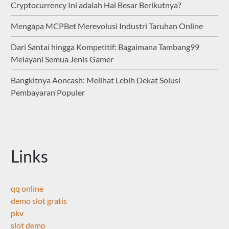
Cryptocurrency Ini adalah Hal Besar Berikutnya?
Mengapa MCPBet Merevolusi Industri Taruhan Online
Dari Santai hingga Kompetitif: Bagaimana Tambang99
Melayani Semua Jenis Gamer
Bangkitnya Aoncash: Melihat Lebih Dekat Solusi
Pembayaran Populer
Links
qq online
demo slot gratis
pkv
slot demo