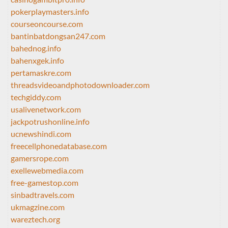
pokerplaymasters.info
courseoncourse.com
bantinbatdongsan247.com
bahednog.info
bahenxgek.info
pertamaskre.com
threadsvideoandphotodownloader.com
techgiddy.com
usalivenetwork.com
jackpotrushonline.info
ucnewshindi.com
freecellphonedatabase.com
gamersrope.com
exellewebmedia.com
free-gamestop.com
sinbadtravels.com
ukmagzine.com
wareztech.org