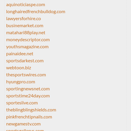
aquinoticiaspe.com
longhairedfrenchbulldog.com
lawyersforhire.co
businemarket.com
matahari88play.net
moneydescriptor.com
youthsmagazine.com
painaidee.net
sportsdarkest.com
webtoon.biz
thesportswires.com
hyungpro.com
sportingnewsnet.com
sportstime24day.com
sporteslive.com
theblingblingshields.com
pinkfrenchtipnails.com
newgamestv.com
sportsgallerys.com